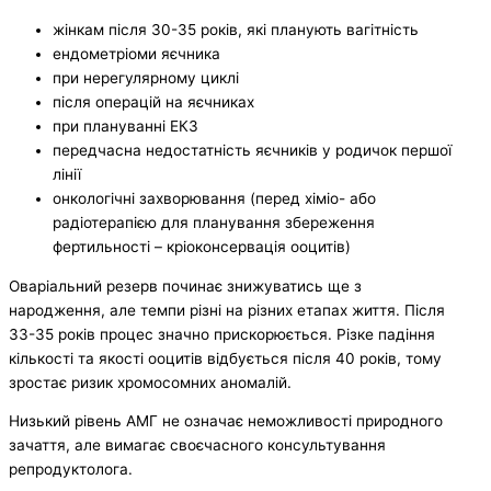
жінкам після 30-35 років, які планують вагітність
ендометріоми яєчника
при нерегулярному циклі
після операцій на яєчниках
при плануванні ЕКЗ
передчасна недостатність яєчників у родичок першої
лінії
онкологічні захворювання (перед хіміо- або
радіотерапією для планування збереження
фертильності – кріоконсервація ооцитів)
Оваріальний резерв починає знижуватись ще з
народження, але темпи різні на різних етапах життя. Після
33-35 років процес значно прискорюється. Різке падіння
кількості та якості ооцитів відбується після 40 років, тому
зростає ризик хромосомних аномалій.
Низький рівень АМГ не означає неможливості природного
зачаття, але вимагає своєчасного консультування
репродуктолога.