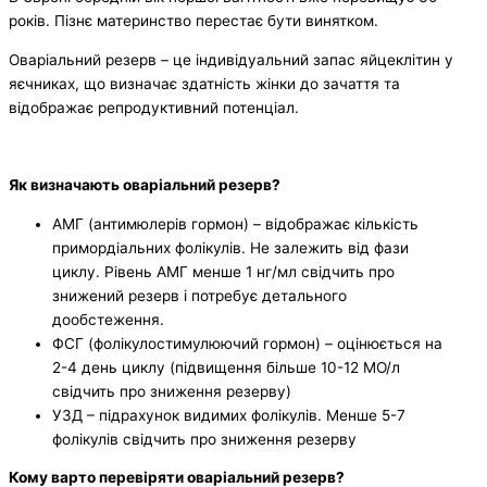
років. Пізнє материнство перестає бути винятком.
Оваріальний резерв – це індивідуальний запас яйцеклітин у
яєчниках, що визначає здатність жінки до зачаття та
відображає репродуктивний потенціал.
Як визначають оваріальний резерв?
АМГ (антимюлерів гормон) – відображає кількість
примордіальних фолікулів. Не залежить від фази
циклу. Рівень АМГ менше 1 нг/мл свідчить про
знижений резерв і потребує детального
дообстеження.
ФСГ (фолікулостимулюючий гормон) – оцінюється на
2-4 день циклу (підвищення більше 10-12 МО/л
свідчить про зниження резерву)
УЗД – підрахунок видимих фолікулів. Менше 5-7
фолікулів свідчить про зниження резерву
Кому варто перевіряти оваріальний резерв?