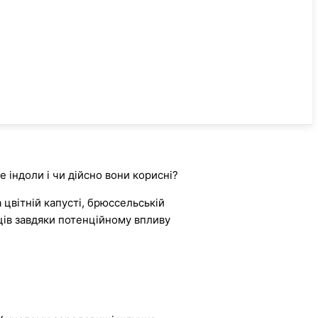
 індоли і чи дійсно вони корисні?
 цвітній капусті, брюссельській
вців завдяки потенційному впливу