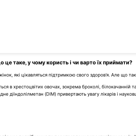
о це таке, у чому користь і чи варто їх приймати?
ок, які цікавляться підтримкою свого здоров’я. Але що таке
ться в хрестоцвітих овочах, зокрема броколі, білокачанній та
хідне дііндолілметан (DIM) привертають увагу лікарів і науко