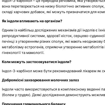
Індол-3-карбінол – це природна речовина, яка утворюється
вона перетворюється на низку біологічно активних сполук,
складі харчових добавок, які можуть призначатися для ком
Як індоли впливають на організм?
Одним із найбільш досліджених механізмів дії індолів є їх
репродуктивної системи, здоровʼї кісток, серцево-судинно
печінці з утворенням різних сполук, які мають неоднакову
метаболізму естрогенів, сприяючи утворенню метаболітів 
гінекології та мамології.
Коли можуть застосовуватися індоли?
Індол-3-карбінол може бути рекомендований лікарем як с
Доброякісні захворювання молочних залоз
Індоли часто використовуються в комплексному веденні па
(болем у грудях). Деякі дослідження демонструють можлив
Порушення гормонального балансу