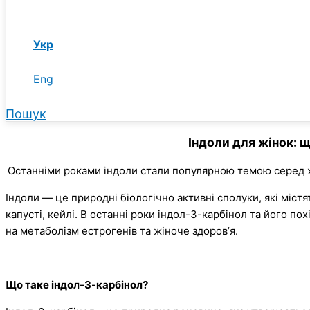
Укр
Eng
Пошук
Індоли для жінок: щ
Останніми роками індоли стали популярною темою серед жін
Індоли — це природні біологічно активні сполуки, які містя
капусті, кейлі. В останні роки індол-3-карбінол та його по
на метаболізм естрогенів та жіноче здоровʼя.
Що таке індол-3-карбінол?