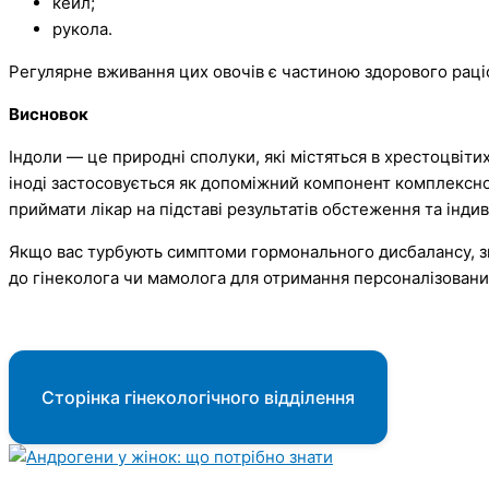
кейл;
рукола.
Регулярне вживання цих овочів є частиною здорового раціо
Висновок
Індоли — це природні сполуки, які містяться в хрестоцвіти
іноді застосовується як допоміжний компонент комплексно
приймати лікар на підставі результатів обстеження та інди
Якщо вас турбують симптоми гормонального дисбалансу, зм
до гінеколога чи мамолога для отримання персоналізован
Сторінка гінекологічного відділення