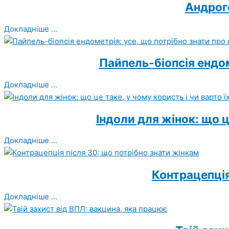
Андроге
Докладніше ...
Пайпель-біопсія ендом
Докладніше ...
Індоли для жінок: що ц
Докладніше ...
Контрацепція
Докладніше ...