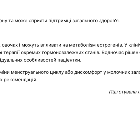
ну та може сприяти підтримці загального здоровʼя.
х овочах і можуть впливати на метаболізм естрогенів. У клін
ї терапії окремих гормонозалежних станів. Водночас рішен
відуальних особливостей пацієнтки.
іни менструального циклу або дискомфорт у молочних залоз
их рекомендацій.
Підготувала 