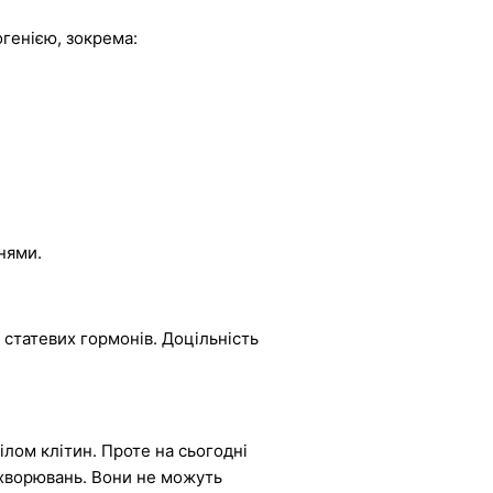
огенією, зокрема:
нями.
статевих гормонів. Доцільність
ілом клітин. Проте на сьогодні
ахворювань. Вони не можуть