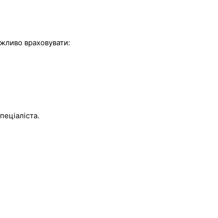
ажливо враховувати:
пеціаліста.