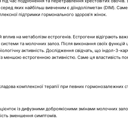
 під час подрібнення та перетравлення хрестовітих овочів.
 серед яких найбільш вивченим є дііндолілметан (DIM). Сам
плексної підтримки гормонального здоровʼя жінок.
ній вплив на метаболізм естрогенів. Естрогени відіграють ва
ї системи та молочних залоз. Після виконання своїх функцій 
 біологічну активність. Дослідження свідчать, що індол-3-к
із меншою естрогенною активністю. Саме ця властивість поя
кладова комплексної терапії при певних гормонозалежних с
цієнток із дифузними доброякісними змінами молочних зало
ість зменшення симптомів.