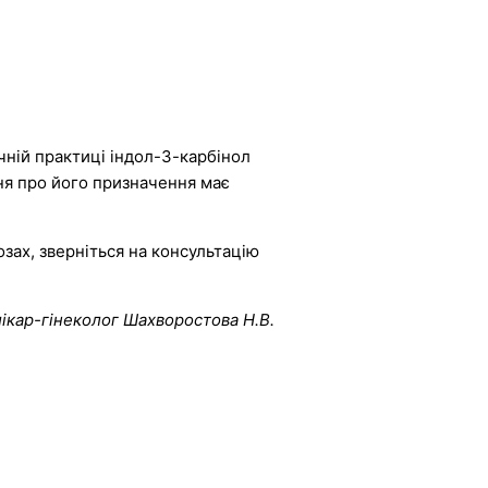
ічній практиці індол-3-карбінол
ня про його призначення має
ах, зверніться на консультацію
лікар-гінеколог Шахворостова Н.В.