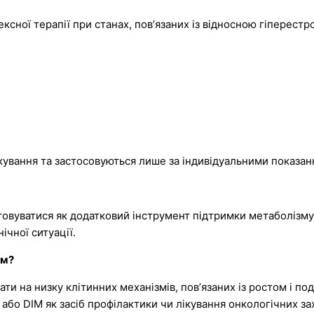
ксної терапії при станах, повʼязаних із відносною гіперестр
кування та застосовуються лише за індивідуальними показан
овуватися як додатковий інструмент підтримки метаболізму 
ічної ситуації.
ям?
и на низку клітинних механізмів, повʼязаних із ростом і под
або DIM як засіб профілактики чи лікування онкологічних з