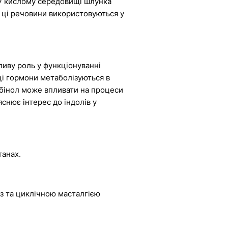
 У кислому середовищі шлунка
е ці речовини використовуються у
жливу роль у функціонуванні
ці гормони метаболізуються в
арбінол може впливати на процеси
снює інтерес до індолів у
танах.
з та циклічною масталгією