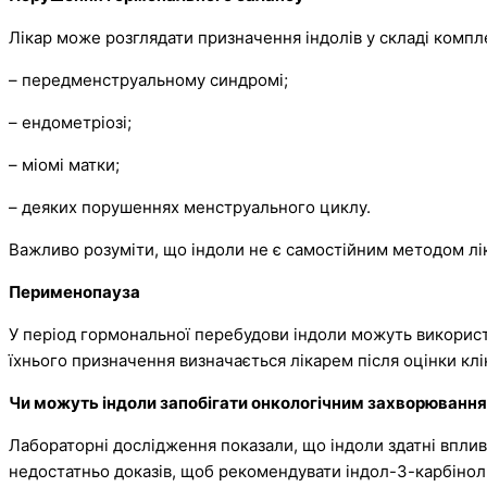
Лікар може розглядати призначення індолів у складі компле
– передменструальному синдромі;
– ендометріозі;
– міомі матки;
– деяких порушеннях менструального циклу.
Важливо розуміти, що індоли не є самостійним методом лі
Перименопауза
У період гормональної перебудови індоли можуть використ
їхнього призначення визначається лікарем після оцінки клін
Чи можуть індоли запобігати онкологічним захворюванн
Лабораторні дослідження показали, що індоли здатні впливат
недостатньо доказів, щоб рекомендувати індол-3-карбінол 