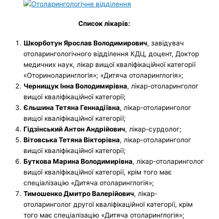
Список лікарів:
Шкорботун Ярослав Володимирович
, завідувач
отоларингологічного відділення КДЦ, доцент, Доктор
медичних наук, лікар вищої кваліфікаційної категорії
«Оториноларинглогія»; «Дитяча отоларинглогія»;
Чернищук Інна Володимирівна
, лікар-отоларинголог
вищої кваліфікаційної категорії;
Єльшина Тетяна Геннадіївна
, лікар-отоларинголог
вищої кваліфікаційної категорії;
Гідзінський Антон Андрійович
, лікар-сурдолог;
Вітовська Тетяна Вікторівна
, лікар-отоларинголог
вищої кваліфікаційної категорії;
Буткова Марина Володимирівна
, лікар-отоларинголог
вищої кваліфікаційної категорії, крім того має
спеціалізацію «Дитяча отоларинглогія»;
Тимошенко Дмитро Валерійович
, лікар-
отоларинголог другої кваліфікаційної категорії, крім
того має спеціалізацію «Дитяча отоларинглогія»;