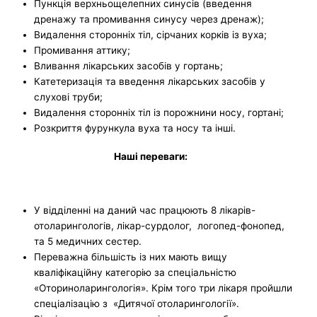
Пункція верхньощелепних синусів (введення
дренажу та промивання синусу через дренаж);
Видалення сторонніх тіл, сірчаних корків із вуха;
Промивання аттику;
Вливання лікарських засобів у гортань;
Катетеризація та введення лікарських засобів у
слухові труби;
Видалення сторонніх тіл із порожнини носу, гортані;
Розкриття фурункула вуха та носу та інші.
Наші переваги:
У відділенні на даний час працюють 8 лікарів-
отоларингологів, лікар-сурдолог, логопед-фонопед,
та 5 медичних сестер.
Переважна більшість із них мають вищу
кваліфікаційну категорію за спеціальністю
«Оториноларингологія». Крім того три лікаря пройшли
спеціалізацію з «Дитячої отоларингології».