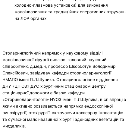
холодно-плазмова установки) для виконання
малоінвазивних та традиційних оперативних втручань
на ЛОР органах.
Отоларинглогічний напрямок у науковому відділі
малоінвазивної хірургії очолює головний науковий
співробітник, д.мед.н, професор Шкорботун Володимир
Олексійович, завідувач кафедри оториноларингології
НМАПО імені П.Л.Шупика. Отоларингологічне відділення
ДНУ «ЦІТОЗ» ДУС хірургічним стаціонаром центру
стаціонарної допомоги є базою кафедри
«Оториноларингології» НУОЗ імені П.Л.Шупика, в співпраці з
якими активно розвиваються напрямки ендоскопічної
ринохірургії, отохірургії, включаючи кохлеарну імплантацію
та сучасної малоінвазивної хірургії аденоїдних вегетацій та
мигдаликів.