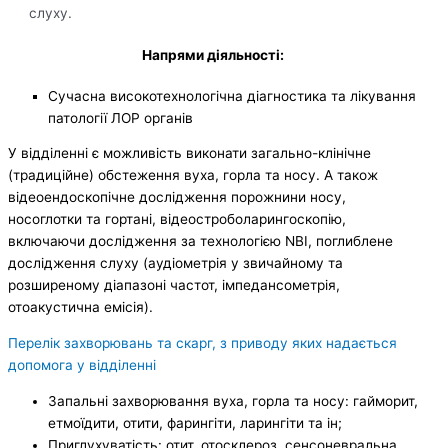
слуху.
Напрями діяльності:
Сучасна високотехнологічна діагностика та лікування
патології ЛОР органів
У відділенні є можливість виконати загально-клінічне
(традиційне) обстеження вуха, горла та носу. А також
відеоендоскопічне дослідження порожнини носу,
носоглотки та гортані, відеостроболарингоскопію,
включаючи дослідження за технологією NBI, поглиблене
дослідження слуху (аудіометрія у звичайному та
розширеному діапазоні частот, імпедансометрія,
отоакустична емісія).
Перелік захворювань та скарг, з приводу яких надається
допомога у відділенні
Запальні захворювання вуха, горла та носу: гайморит,
етмоїдити, отити, фарингіти, ларингіти та ін;
Приглухуватість: отит, отосклероз, сенсоневральна