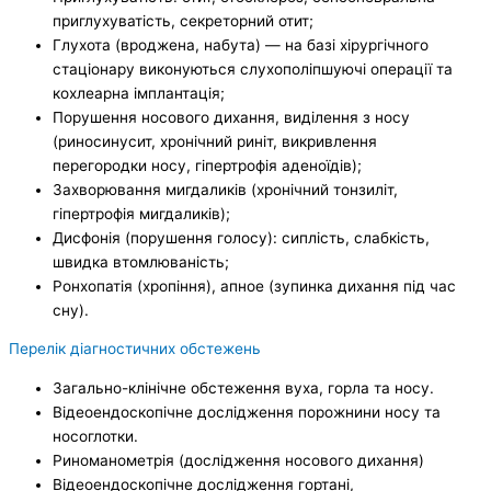
приглухуватість, секреторний отит;
Глухота (вроджена, набута) — на базі хірургічного
стаціонару виконуються слухополіпшуючі операції та
кохлеарна імплантація;
Порушення носового дихання, виділення з носу
(риносинусит, хронічний риніт, викривлення
перегородки носу, гіпертрофія аденоїдів);
Захворювання мигдаликів (хронічний тонзиліт,
гіпертрофія мигдаликів);
Дисфонія (порушення голосу): сиплість, слабкість,
швидка втомлюваність;
Ронхопатія (хропіння), апное (зупинка дихання під час
сну).
Перелік діагностичних обстежень
Загально-клінічне обстеження вуха, горла та носу.
Відеоендоскопічне дослідження порожнини носу та
носоглотки.
Риноманометрія (дослідження носового дихання)
Відеоендоскопічне дослідження гортані,