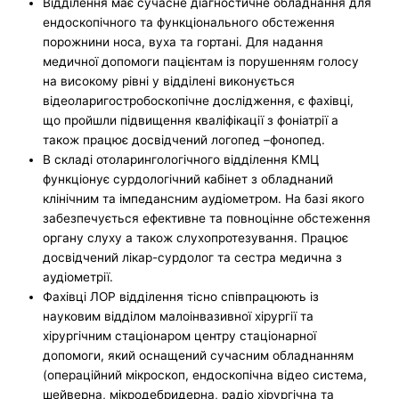
Відділення має сучасне діагностичне обладнання для
ендоскопічного та функціонального обстеження
порожнини носа, вуха та гортані. Для надання
медичної допомоги пацієнтам із порушенням голосу
на високому рівні у відділені виконується
відеоларигостробоскопічне дослідження, є фахівці,
що пройшли підвищення кваліфікації з фоніатрії а
також працює досвідчений логопед –фонопед.
В складі отоларингологічного відділення КМЦ
функціонує сурдологічний кабінет з обладнаний
клінічним та імпедансним аудіометром. На базі якого
забезпечується ефективне та повноцінне обстеження
органу слуху а також слухопротезування. Працює
досвідчений лікар-сурдолог та сестра медична з
аудіометрії.
Фахівці ЛОР відділення тісно співпрацюють із
науковим відділом малоінвазивної хірургії та
хірургічним стаціонаром центру стаціонарної
допомоги, який оснащений сучасним обладнанням
(операційний мікроскоп, ендоскопічна відео система,
шейверна, мікродебридерна, радіо хірургічна та