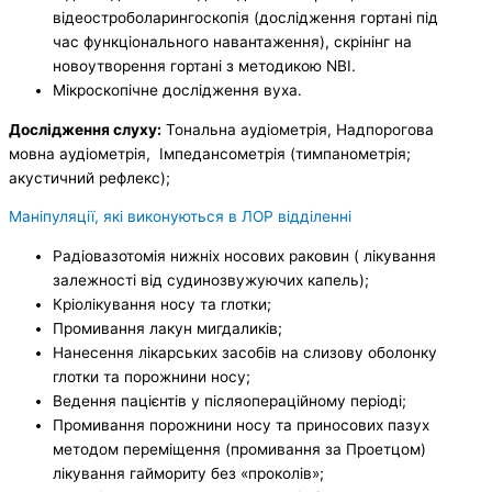
відеостроболарингоскопія (дослідження гортані під
час функціонального навантаження), скрінінг на
новоутворення гортані з методикою NBI.
Мікроскопічне дослідження вуха.
Дослідження слуху:
Тональна аудіометрія, Надпорогова
мовна аудіометрія, Імпедансометрія (тимпанометрія;
акустичний рефлекс);
Маніпуляції, які виконуються в ЛОР відділенні
Радіовазотомія нижніх носових раковин ( лікування
залежності від судинозвужуючих капель);
Кріолікування носу та глотки;
Промивання лакун мигдаликів;
Нанесення лікарських засобів на слизову оболонку
глотки та порожнини носу;
Ведення пацієнтів у післяопераційному періоді;
Промивання порожнини носу та приносових пазух
методом переміщення (промивання за Проетцом)
лікування гаймориту без «проколів»;