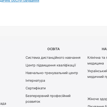
едичне обслуговування
ОСВІТА
НА
Система дистанційного навчання
Клінічна та
медицина
Центр підвищення кваліфікації
Український
Навчально-тренувальний центр
медичний п
Інтернатура
Сертифікати
Безперервний професійний
Жіноче здор
розвиток
рада
Лікування 