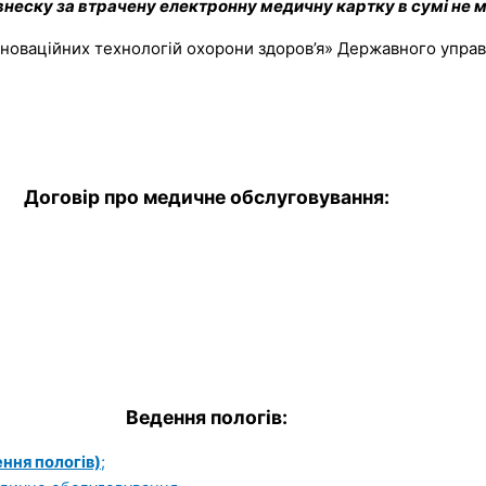
внеску за втрачену електронну медичну картку в сумі не 
нноваційних технологій охорони здоров’я» Державного упра
Договір про медичне обслуговування:
Ведення пологів:
ння пологів)
;