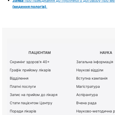
Заява
про приєднання до публічного договору про м
(ведення пологів)
.
ПАЦІЄНТАМ
НАУКА
Скринінг здоров'я 40+
Загальна інформація
Графік прийому лікарів
Наукові відділи
Відділення
Вступна кампанія
Платні послуги
Магістратура
Запис на прийом до лікаря
Аспірантура
Стати пацієнтом Центру
Вчена рада
Поради лікарів
Науково-методична 