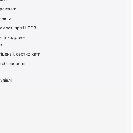
практики
толога
домості про ЦІТОЗ
о та кадрове
ня
іцензії, сертифікати
 обговорення
упівлі