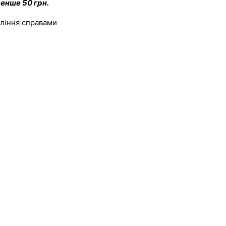
менше 50 грн.
вління справами