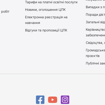
Тарифи на платні освітні послуги
Випадки з 
Новини, оголошення ЦПК
 робіт
Поради діє
Електронна реєстрація на
Загальні ві
навчання
Керiвництв
Відгуки та пропозиції ЦПК
забезпечен
Свідоцтва, л
Громадське
проєктів
Публічні зак