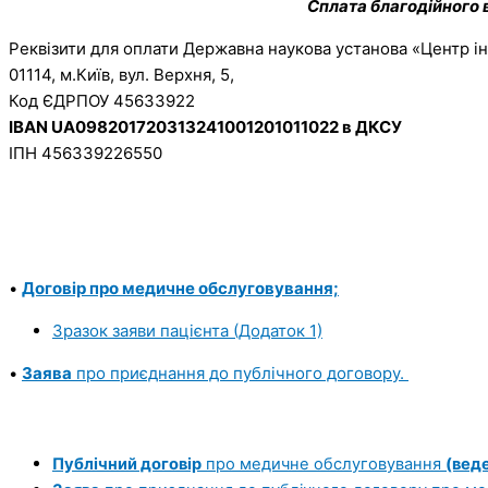
Сплата благодійного 
Реквізити для оплати
Державна наукова установа «Центр і
01114, м.Київ, вул. Верхня, 5,
Код ЄДРПОУ 45633922
IBAN UA098201720313241001201011022 в ДКСУ
ІПН 456339226550
•
Договір про медичне обслуговування;
Зразок заяви пацієнта (Додаток 1)
•
Заява
про приєднання до публічного договору.
Публічний договір
про медичне обслуговування
(веде