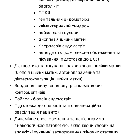
бартолініт
СПКЯ
генітальний ендометріоз
клімактеричний синдром
лейкоплакія вульви
дисплазія шийки матки
гіперплазія ендометрія
неплідність (комплексне обстеження та
лікування, підготовка до ЕКЗ)
Діагностика та лікування захворювань шийки матки
(біопсія шийки матки, аргоноплазменна та
діатермокоагуляція шийки матки)
Введення і вилучення внутрішньоматкових
контрацептивів
Пайпель біопсія ендометрія
Підготовка до операції та післяопераційна
реабілітація пацієнток
Динамічне спостереження за пацієнтками з
гінекологічною патологією, включаючи хворих на
злоякісні пухлинні захворювання жіночих статевих