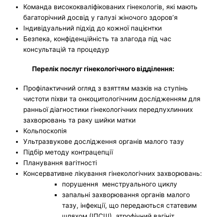
Команда висококваліфікованих гінекологів, які мають
багаторічний досвід у галузі жіночого здоровʼя
Індивідуальний підхід до кожної пацієнтки
Безпека, конфіденційність та злагода під час
консультацій та процедур
Перелік послуг гінекологічного відділення:
Профілактичний огляд з взяттям мазків на ступінь
чистоти піхви та онкоцитологічним дослідженням для
ранньої діагностики гінекологічних передпухлинних
захворювань та раку шийки матки
Кольпоскопія
Ультразвукове дослідження органів малого тазу
Підбір методу контрацепції
Планування вагітності
Консервативне лікування гінекологічних захворювань:
порушення менструального циклу
запальні захворювання органів малого
тазу, інфекції, що передаються статевим
шляхом (ІПСШ), атрофічний вагініт,