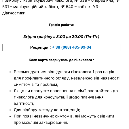
прийому лікаря акушера-гінеколога, № 538 – операційна, №
531 – маніпуляційний кабінет, № 540 – кабінет УЗ-
діагностики.
Графік роботи:
Згідно графіку з 8:00 до 20:00 (Пн-Пт)
Рецепція :
+ 38 (068) 435-99-34
Коли варто звернутись до гінеколога?
Рекомендується відвідувати гінеколога 1 раз на рік
для профілактичного огляду, незалежно від наявності
симптомів та проблем;
Якщо ви плануєте поповнення в сімʼї, звертайтесь до
гінеколога для консультації щодо планування
вагітності;
Для підбору методу контрацепції;
При появі незвичних симтомів, які можуть свідчити
про можливі захворювання.