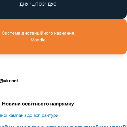
ДНУ "ЦІТОЗ" ДУС
Система дистанційного навчання
Moodle
r@ukr.net
Новини освітнього напрямку