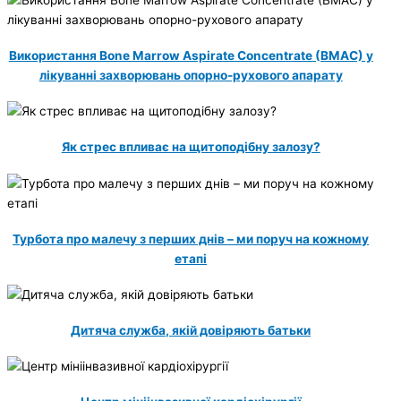
Використання Bone Marrow Aspirate Concentrate (BMAC) у
лікуванні захворювань опорно-рухового апарату
Як стрес впливає на щитоподібну залозу?
Турбота про малечу з перших днів – ми поруч на кожному
етапі
Дитяча служба, якій довіряють батьки