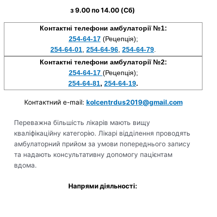
з 9.00 по 14.00 (Сб)
Контактні телефони амбулаторії №1:
254-64-17
(Рецепція);
254-64-01
,
254-64-96
,
254-64-79
.
Контактні телефони амбулаторії №2:
254-64-17
(Рецепція);
254-64-81
,
254-64-19
.
Контактний e-mail:
kolcentrdus2019@gmail.com
Переважна більшість лікарів мають вищу
кваліфікаційну категорію. Лікарі відділення проводять
амбулаторний прийом за умови попереднього запису
та надають консультативну допомогу пацієнтам
вдома.
Напрями діяльності: