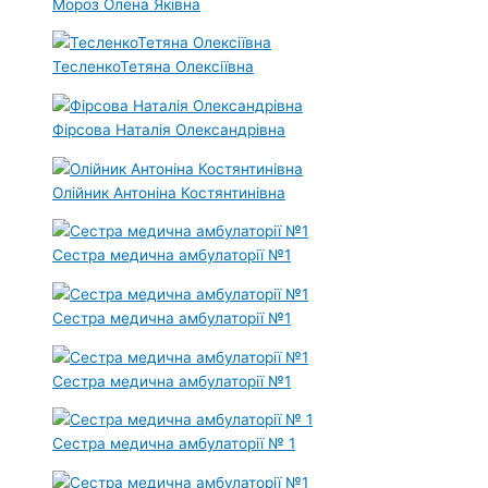
Мороз Олена Яківна
ТесленкоТетяна Олексіївна
Фірсова Наталія Олександрівна
Олійник Антоніна Костянтинівна
Сестра медична амбулаторії №1
Сестра медична амбулаторії №1
Сестра медична амбулаторії №1
Сестра медична амбулаторії № 1