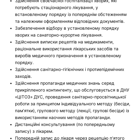
Здійснення своєчасної госпіталізації хворих, які
потребують стаціонарного лікування, у
встановленому порядку із попереднім обстеженням
та належним оформленням відповідних документів.
Забезпечення відбору в установленому порядку
хворих на санаторно-курортне лікування.
Здійснення виписки рецептів на медикаменти,
раціональне використання лікарських засобів та
виробів медичного призначення в установленому
порядку.
Здійснення санітарно-гігієнічних і протиепідемічних
заходів.
Здійснення пропаганди медичних знань серед
прикріпленого контингенту, що обслуговується в ДНУ
«ЦІТОЗ» ДУС, проведення санітарно-просвітницької
роботи за принципом індивідуального методу (бесіди,
пам’ятки), групового методу (лекції, групові бесіди) із
використанням наочних методів пропаганди.
Дистанційні консультування (по попередньому
запису) з лікарем.
Попередній запис до лікаря через рецепцію п’ятого