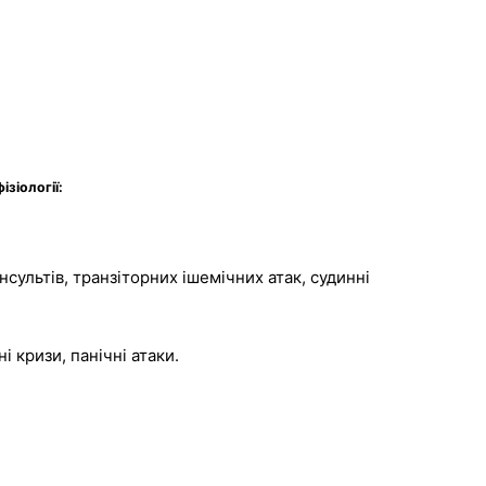
ізіології:
сультів, транзіторних ішемічних атак, судинні
 кризи, панічні атаки.