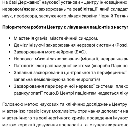
На базі Державної наукової установи «Центру інноваційни
нервовомʼязових захворювань та реабілітації, який складаєт
наук, професора, заслуженого лікаря України Черній Тетя
Пріоритетом роботи Центру є лікування пацієнтів з насту
Міастенія gravis, міастенічний синдром.
Демієлінізуючі захворювання нервової системи (Розсі
Захворювання мотонейрона (БАС).
Нервово- м’язові захворювання (міопатії, невральна амі
Патологія екстрапірамідної системи (хвороба Паркінс
Запальні захворювання центральної та периферичної 
запальна демієлінізуюча полінейропатія)
Захворювання периферичної нервової системи: плексит
радикулопатії тощо.В Центрі пацієнтам надається ліку
Головною метою наукових та клінічних досліджень Центру є п
міастенією гравіс існує
можливість отримання допомоги на
міастенічного та холінергічного кризів, проведення імуно
метою корекції дозування препаратів та ступеня виражено