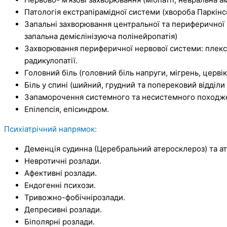
Патологія екстрапірамідної системи (хвороба Паркінс
Запальні захворювання центральної та периферичної 
запальна демієлінізуюча полінейропатія)
Захворювання периферичної нервової системи: плексит
радикулопатії.
Головний біль (головний біль напруги, мігрень, церві
Біль у спині (шийний, грудний та поперековий відділи 
Запаморочення системного та несистемного походжен
Епілепсія, епісиндром.
Психіатрічний напрямок:
Деменція судинна (Церебральний атеросклероз) та а
Невротичні розлади.
Афективні розлади.
Ендогенні психози.
Тривожно-фобічнірозлади.
Депресивні розлади.
Біполярні розлади.