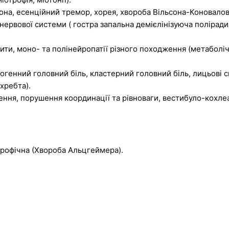
она, есенційний тремор, хорея, хвороба Вільсона-Коновалов
нервової системи ( гостра запальна демієлінізуюча поліради
и, моно- та полінейропатії різного походження (метаболічні
когенний головний біль, кластерний головний біль, лицьові с
хребта).
ня, порушення координації та рівноваги, вестибуло-кохлеа
трофічна (Хвороба Альцгеймера).