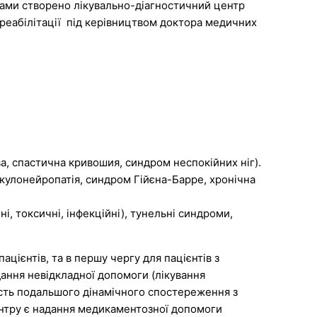
вами створено лікувально-діагностичний центр
я реабілітації під керівництвом доктора медичних
а, спастична кривошия, синдром неспокійних ніг).
кулонейропатія, синдром Гійєна-Барре, хронічна
, токсичні, інфекційні), тунельні синдроми,
цієнтів, та в першу чергу для пацієнтів з
дання невідкладної допомоги
(лікування
ість подальшого дінамічного спостереження з
ентру є надання медикаментозної допомоги