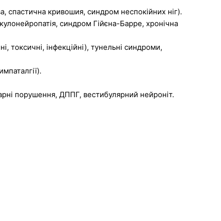
а, спастична кривошия, синдром неспокійних ніг).
кулонейропатія, синдром Гійєна-Барре, хронічна
, токсичні, інфекційні), тунельні синдроми,
импаталгії).
рні порушення, ДППГ, вестибулярний нейроніт.