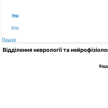
Укр
Eng
Пошук
Відділення неврології та нейрофізіол
Відд