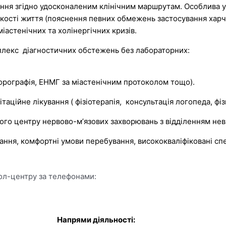
вання згідно удосконаленим клінічним маршрутам. Особлива 
якості життя (пояснення певних обмежень застосування хар
іастенічних та холінергічних кризів.
плекс діагностичних обстежень без лабораторних:
орографія, ЕНМГ за міастенічним протоколом тощо).
ційне лікування ( фізіотерапія, консультація логопеда, фіз
о центру нервово-мʼязових захворювань з відділенням неврол
нання, комфортні умови перебування, висококваліфіковані спе
кол-центру за телефонами:
Напрями діяльності: