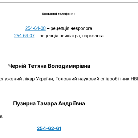
Контактні телефони :
254-64-08
– рецепція невролога
254-64-07
– рецепція психіатра, нарколога
Черній Тетяна Володимирівна
служений лікар України, Головний науковий співробітник НВВ
Пузирна Тамара Андріївна
я.
254-62-61