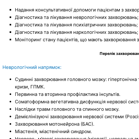
Надання консультативної допомоги пацієнтам з захво
Діагностика та лікування неврологічних захворювань;
Діагностика та лікування психіатричних захворювань;
Діагностика та лікування наркологічних захворювань;
Моніторинг стану пацієнтів, що мають захворювання 
Перелік захворювань
Неврологічний напрямок:
Судинні захворювання головного мозку: гіпертонічна 
кризи, ГПМК.
Первинна та вторинна профілактика інсультів.
Соматоформна вегетативна дисфункція нервової системи
Наслідки травм головного та спинного мозку.
Демієлінізуючі захворювання нервової системи (Розсі
Захворювання мотонейрона (БАС).
Міастенія, міастенічний синдром.
Нервово- м’язові захворювання (міопатії, невральна амі