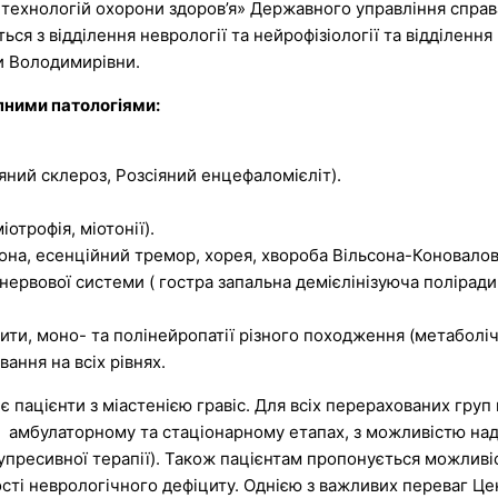
х технологій охорони здоров’я» Державного управління спра
ься з відділення неврології та нейрофізіології та відділенн
ни Володимирівни.
пними патологіями:
яний склероз, Розсіяний енцефаломієліт).
отрофія, міотонії).
она, есенційний тремор, хорея, хвороба Вільсона-Коновалов
нервової системи ( гостра запальна демієлінізуюча поліради
и, моно- та полінейропатії різного походження (метаболічні
вання на всіх рівнях.
ацієнти з міастенією гравіс. Для всіх перерахованих груп па
 амбулаторному та стаціонарному етапах, з можливістю на
супресивної терапії). Також пацієнтам пропонується можлив
сті неврологічного дефіциту. Однією з важливих переваг Ц