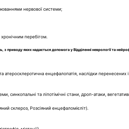
рюваннями нервової системи;
з хронічним перебігом.
, з приводу яких надається допомога у Відділенні неврології та нейроф
та атеросклеротична енцефалопатія, наслідки перенесених ін
, синкопальні та ліпотімічні стани, дроп-атаки, вегетативні
яний склероз, Розсіяний енцефаломієліт).
отрофія, міотонії).