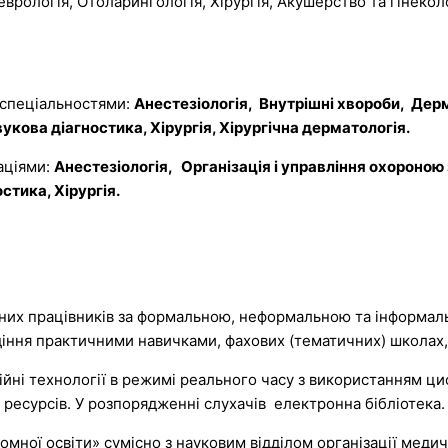
врологія, Отоларингологія, Хірургія, Акушерство та гінекол
а спеціальностями:
Анестезіологія, Внутрішні хвороби, Дерм
укова діагностика, Хірургія, Хірургічна дерматологія.
заціями:
Анестезіологія, Організація і управління охороною 
тика, Хірургія.
их працівників за формальною, неформальною та інформал
одіння практичними навичками, фахових (тематичних) школах
ійні технології в режимі реального часу з використанням ц
есурсів. У розпорядженні слухачів електронна бібліотека.
ломної освіти» сумісно з науковим відділом організації меди