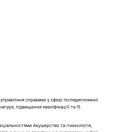
 управління справами у сфері післядипломної
атура, підвищення кваліфікації) та І5
пеціальностями Акушерство та гінекологія,