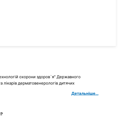
ехнологій охорони здоров`я" Державного
та лікарів дерматовенерологів дитячих
Детальніше...
і?