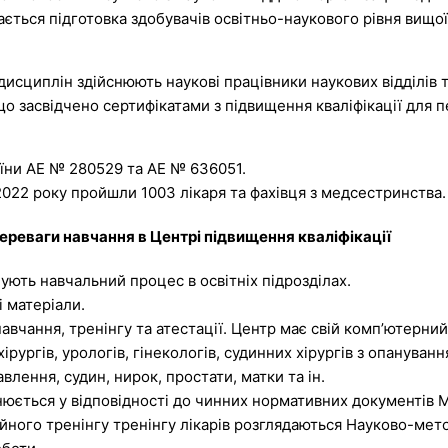
вається підготовка здобувачів освітньо-наукового рівня вищої
сциплін здійснюють наукові працівники наукових відділів та
 що засвідчено сертифікатами з підвищення кваліфікації для 
аїни АЕ № 280529 та АЕ № 636051.
2022 року пройшли 1003 лікаря та фахівця з медсестринства.
ереваги навчання в Центрі підвищення кваліфікації
ують навчальний процес в освітніх підрозділах.
і матеріали.
чання, тренінгу та атестації. Центр має свій комп’ютерний
рургів, урологів, гінекологів, судинних хірургів з опануван
влення, судин, нирок, простати, матки та ін.
ється у відповідності до чинних нормативних документів МО
йного тренінгу тренінгу лікарів розглядаються Науково-ме