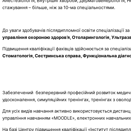
Анестезіологія, Внутрішні хвороби, Дерматовенерологія, Не
стажування – більше, ніж за 10-ма спеціальностями.
До уваги здобувачів післядипломної освіти спеціалізації з
управління охороною здоров’я, Отоларингологія, Ультразв
Підвищення кваліфікації фахівців здійснюється за спеціалі
Стоматологія, Сестринська справа, Функціональна діагнос
Забезпечений безперервний професійний розвиток медичн
удосконалення, симуляційних тренінгах, тренінгах з овол
Для усіх видів навчання активно використовується дистанц
управління навчанням «MOODLE», електронних навчальних р
На базі Центру підвищення кваліфікації «Інститут післядип