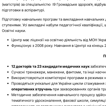
(магістрів) за спеціальністю І9 Громадське здоров’я, відбу
підготовки в аспірантурі.
Підготовку навчальних програм та викладання навчальних ди
ступенями. Усі викладачі набули педагогічної кваліфікації,
Освітні науки.
Центр має ліцензії на освітню діяльність від МОН Укр
Функціонує з 2008 року. Навчання в Центрі на кінець 
П
12 докторів та 23 кандидати медичних наук
забезпеч
Сучасні тренажери, манекени, фантоми, та інші наочн
Використовуються комп’ютерні програми в режимах нав
Проводяться унікальні для України цикли стажування хі
оперативних втручань
при захворюваннях органів тра
Методичне забезпечення навчального процесу здійсню
тематичного удосконалення, фахової школи, симуляці