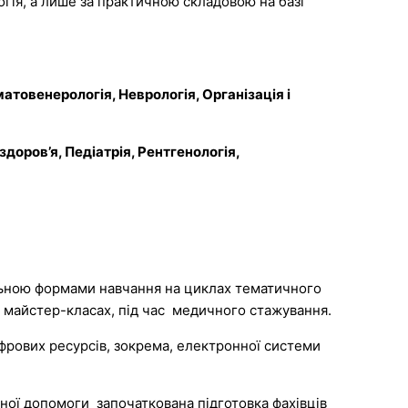
огія, а лише за практичною складовою на базі
атовенерологія, Неврологія, Організація і
здоров’я, Педіатрія, Рентгенологія,
ьною формами навчання на циклах тематичного
, майстер-класах, під час медичного стажування.
ифрових ресурсів, зокрема, електронної системи
чної допомоги започаткована підготовка фахівців