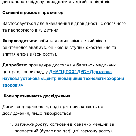
дистального відділу передпліччя у дітей та підлітків
Основні відомості про метод
Застосовується для визначення відповідності біологічного
та паспортного віку дитини.
Як проводиться:
робиться один знімок, який лікар-
рентгенолог аналізує, оцінюючи ступінь окостеніння та
злиття епіфізів (зон росту).
Де зробити:
процедура доступна у багатьох медичних
центрах, наприклад, у
ДНУ “ЦІТОЗ” ДУС – Державна
наукова установа «Центр іноваційних технологій охорони
здоров’я»
Коли призначають дослідження
Дитячі ендокринологи, педіатри призначають це
дослідження, якщо підозрюється:
Затримка росту:
кістковий вік значно менший за
паспортний (буває при дефіциті гормону росту).