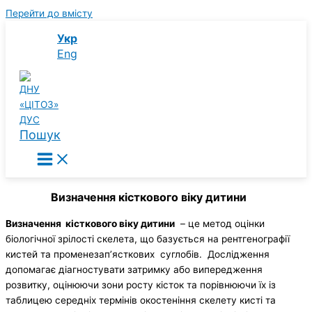
Перейти до вмісту
Укр
Eng
Пошук
Визначення кісткового віку дитини
Визначення кісткового віку дитини
– це метод оцінки
біологічної зрілості скелета, що базується на рентгенографії
кистей та променезап’ясткових суглобів. Дослідження
допомагає діагностувати затримку або випередження
розвитку, оцінюючи зони росту кісток та порівнюючи їх із
таблицею середніх термінів окостеніння скелету кисті та