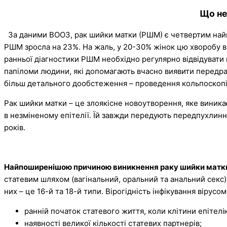
Що не
За даними ВООЗ, рак шийки матки (РШМ) є четвертим найпош
РШМ зросла на 23%. На жаль, у 20-30% жінок цю хворобу вияв
ранньої діагностики РШМ необхідно регулярно відвідувати 
папіломи людини, які допомагають вчасно виявити передрако
більш детального дообстеження – проведення кольпоскопії,
Рак шийки матки – це злоякісне новоутворення, яке виника
в незміненому епітелії. Їй завжди передують передпухлинні
років.
Найпоширенішою причиною виникнення раку шийки матки
статевим шляхом (вагінальний, оральний та анальний секс). 
них – це 16-й та 18-й типи. Вірогідність інфікування вірус
ранній початок статевого життя, коли клітини епітелі
наявності великої кількості статевих партнерів;