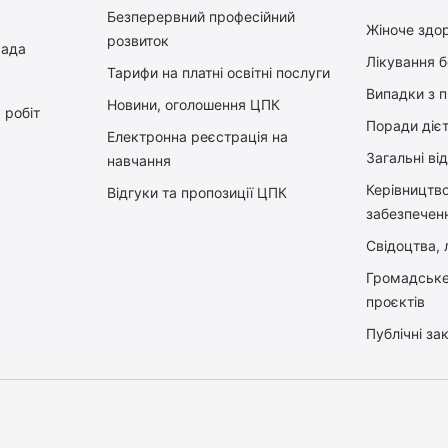
Безперервний професійний
Жіноче здор
розвиток
рада
Лікування 
Тарифи на платні освітні послуги
Випадки з 
Новини, оголошення ЦПК
 робіт
Поради діє
Електронна реєстрація на
Загальні ві
навчання
Керiвництв
Відгуки та пропозиції ЦПК
забезпечен
Свідоцтва, л
Громадське
проєктів
Публічні зак