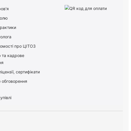
ов'я
болю
практики
толога
домості про ЦІТОЗ
о та кадрове
ня
іцензії, сертифікати
 обговорення
упівлі