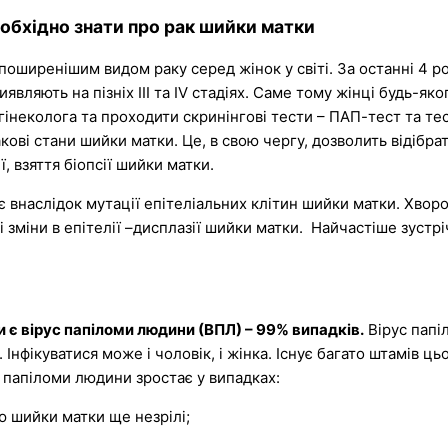
обхідно знати про рак шийки матки
иренішим видом раку серед жінок у світі. За останні 4 роки
ляють на пізніх ІІІ та ІV стадіях. Саме тому жінці будь-яко
гінеколога та проходити скринінгові тести – ПАП-тест та те
ві стани шийки матки. Це, в свою чергу, дозволить відібрат
 взяття біопсії шийки матки.
є внаслідок мутації епітеліальних клітин шийки матки. Хвор
 зміни в епітелії –дисплазії шийки матки. Найчастіше зустр
 є вірус папіломи людини
(ВПЛ
) –
99% випадків.
Вірус папі
Інфікуватися може і чоловік, і жінка. Існує багато штамів ць
ом папіломи людини зростає у випадках:
ю шийки матки ще незрілі;