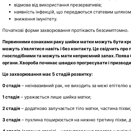
відмова від використання презервативів;
наявність інфекцій, що передаються статевим шляхом
зниження імунітету.
Початкові форми захворювання протікають безсимптомно.
Первинними ознаками раку шийки матки можуть бути
кро
можуть з’являтися навіть і без контакту. Це свідчить пр
гноєподібними та можуть мати неприємний запах. Поява 
органи. Хвороба починає швидко прогресувати і призводи
Це захворювання має 5 стадій розвитку:
0 стадія
­– неінвазивний рак, не виходить за межі епітелію 
1 стадія
– уражається лише шийка матки;
2 стадія
– додатково залучається тіло матки, частина піхви;
3 стадія
– пухлина поширюється на нижню третину піхви, до