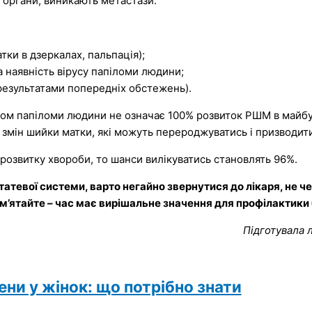
і органи, виникають метастази.
тки в дзеркалах, пальпація);
 наявність вірусу папіломи людини;
 результатами попередніх обстежень).
усом папіломи людини не означає 100% розвиток РШМ в майбу
змін шийки матки, які можуть перероджуватись і призводити
 розвитку хвороби, то шанси вилікуватись становлять 96%.
атевої системи, варто негайно звернутися до лікаря, не ч
ам’ятайте – час має вирішальне значення для профілактики
Підготувала 
ни у жінок: що потрібно знати