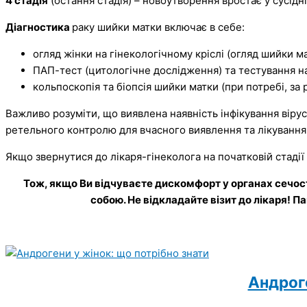
4 стадія
(остання стадія) – новоутворення вростає у сусідн
Діагностика
раку шийки матки включає в себе:
огляд жінки на гінекологічному кріслі (огляд шийки ма
ПАП-тест (цитологічне дослідження) та тестування на
кольпоскопія та біопсія шийки матки (при потребі, за
Важливо розуміти, що виявлена наявність інфікування вір
ретельного контролю для вчасного виявлення та лікування 
Якщо звернутися до лікаря-гінеколога на початковій стадії
Тож, якщо Ви відчуваєте дискомфорт у органах сечост
собою. Не відкладайте візит до лікаря! П
Андроге