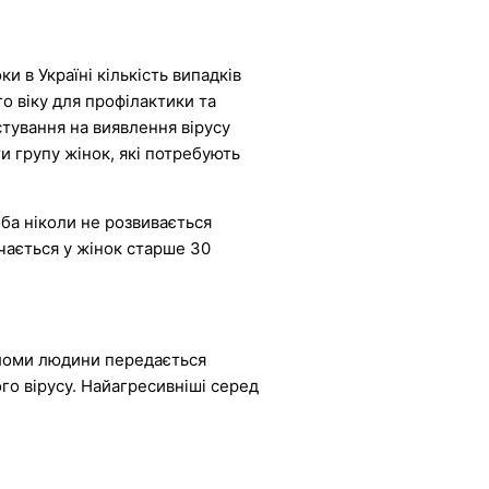
 в Україні кількість випадків
го віку для профілактики та
стування на виявлення вірусу
и групу жінок, які потребують
оба ніколи не розвивається
ічається у жінок старше 30
ломи людини передається
ого вірусу. Найагресивніші серед