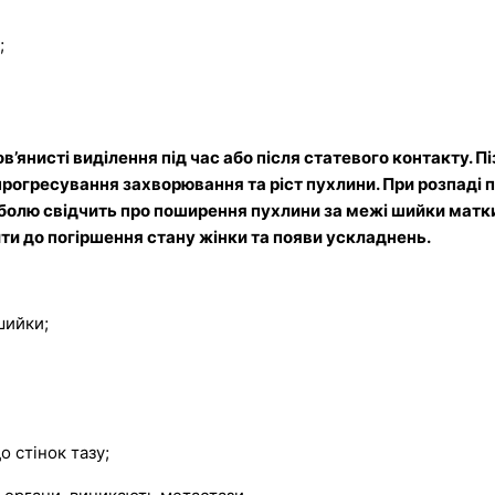
;
в’янисті виділення під час або після статевого контакту. П
о прогресування захворювання та ріст пухлини. При розпаді
болю свідчить про поширення пухлини за межі шийки матки
ти до погіршення стану жінки та появи ускладнень.
шийки;
 стінок тазу;