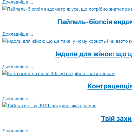
Докладніше ...
Пайпель-біопсія ендом
Докладніше ...
Індоли для жінок: що ц
Докладніше ...
Контрацепція
Докладніше ...
Твій зах
Докладніше ...