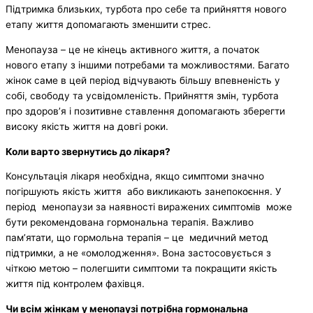
Підтримка близьких, турбота про себе та прийняття нового
етапу життя допомагають зменшити стрес.
Менопауза – це не кінець активного життя, а початок
нового етапу з іншими потребами та можливостями. Багато
жінок саме в цей період відчувають більшу впевненість у
собі, свободу та усвідомленість. Прийняття змін, турбота
про здоров’я і позитивне ставлення допомагають зберегти
високу якість життя на довгі роки.
Коли варто звернутись до лікаря?
Консультація лікаря необхідна, якщо симптоми значно
погіршують якість життя або викликають занепокоєння. У
період менопаузи за наявності виражених симптомів може
бути рекомендована гормональна терапія. Важливо
пам’ятати, що гормольна терапія – це медичний метод
підтримки, а не «омолодження». Вона застосовується з
чіткою метою – полегшити симптоми та покращити якість
життя під контролем фахівця.
Чи всім жінкам у менопаузі потрібна гормональна