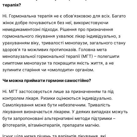
терапія?
Ні. Гормональна терапія не є обов’язковою для всіх. Багато
жінок добре почуваються без неї, використовуючи
немедикаментозні підходи. Рішення про призначення
гормонального лікування ухвалює лікар індивідуально, з
урахуванням віку, тривалості менопаузи, загального стану
здоров’я та можливих протипоказів. Головна мета
менопаузальної гормональної терапії (МГТ) – полегшити
симптоми менопаузи та покращити якість життя, а не
зупинити старіння чи «омолодити» організм.
Чи можна приймати гормони самостійно?
Ні. МГТ застосовується лише за призначенням та під
контролем лікаря. Ризики оцінюються індивідуально.
Самолікування може бути небезпечним. Тривалість
лікування визначається лікарем. У деяких випадках можуть
бути запропоновані альтернативні методи підтримки –
фітотерапія, вітамінотерапія, препарати магнію.
Існує ціла низка рішень та варіантів лікування, які