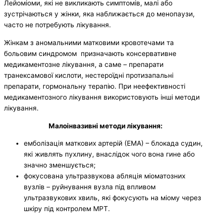
Лейоміоми, які не викликають симптомів, малі або
зустрічаються у жінки, яка наближається до менопаузи,
часто не потребують лікування.
Жінкам з аномальними матковими кровотечами та
больовим синдромом призначають консервативне
медикаментозне лікування, а саме – препарати
транексамової кислоти, нестероїдні протизапальні
препарати, гормональну терапію. При неефективності
медикаментозного лікування використовують інші методи
лікування.
Малоінвазивні методи лікування:
емболізація маткових артерій (ЕМА) – блокада судин,
які живлять пухлину, внаслідок чого вона гине або
значно зменшується;
фокусована ультразвукова абляція міоматозних
вузлів – руйнування вузла під впливом
ультразвукових хвиль, які фокусують на міому через
шкіру під контролем МРТ.