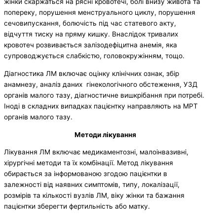
жінки скаржаться на рясні кровотечі, болі внизу живота та
попереку, порушення менструального циклу, порушення
сечовипускання, болючість під час статевого акту,
відчуття тиску на пряму кишку. Внаслідок тривалих
кровотеч розвивається залізодефіцитна анемія, яка
супроводжується слабкістю, головокружінням, тощо.
Діагностика ЛМ включає оцінку клінічних ознак, збір
анамнезу, аналіз даних гінекологічного обстеження, УЗД
органів малого тазу, діагностичне вишкрібання при потребі.
Іноді в складних випадках пацієнтку направляють на МРТ
органів малого тазу.
Методи лікування
Лікування ЛМ включає медикаментозні, малоінвазивні,
хірургічні методи та їх комбінації. Метод лікування
обирається за інформованою згодою пацієнтки в
залежності від наявних симптомів, типу, локалізації,
розмірів та кількості вузлів ЛМ, віку жінки та бажання
пацієнтки зберегти фертильність або матку.