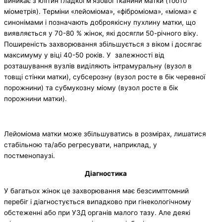
виникає з клітин гладкої м’язової тканини матки (тобто
міометрія). Терміни «лейоміома», «фіброміома», «міома» є
синонімами і позначають доброякісну пухлину матки, що
виявляється у 70-80 % жінок, які досягли 50-річного віку.
Поширеність захворювання збільшується з віком і досягає
максимуму у віці 40-50 років. У залежності від
розташування вузлів виділяють інтрамуральну (вузол в
товщі стінки матки), субсерозну (вузол росте в бік черевної
порожнини) та субмукозну міому (вузол росте в бік
порожнини матки).
Лейоміома матки може збільшуватись в розмірах, лишатися
стабільною та/або регресувати, наприклад, у
постменопаузі.
Діагностика
У багатьох жінок це захворювання має безсимптомний
перебіг і діагностується випадково при гінекологічному
обстеженні або при УЗД органів малого тазу. Але деякі