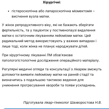
Хірургічні:
гістероскопічна або лапароскопічна міомектомія –
висічення вузла матки.
У жінок репродуктивного віку, які не бажають зберігати
фертильність, та у пацієнток у постменопаузі видалення
матки є остаточним лікуванням лейоміоми матки. Цей
радикальний метод використовують у важких випадках і
лише тоді, коли жінка не планує народжувати дітей.
При хірургічному лікуванні ЛМ обов’язкове
патологогістологічне дослідження операційного матеріалу.
Регулярні медичні огляди та консультації з лікарем зможуть
допомогти виявити лейоміому матки на ранній стадії та
визначитись з подальшою тактикою ведення для
уникнення прогресування хвороби та появи ускладнень.
Підготувала лікар-гінеколог Шахворостова Н.В.