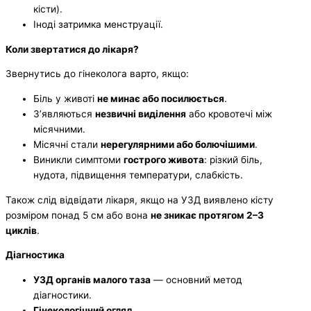
кісти).
Іноді затримка менструації.
Коли звертатися до лікаря?
Звернутись до гінеколога варто, якщо:
Біль у животі
не минає або посилюється
.
З’являються
незвичні виділення
або кровотечі між
місячними.
Місячні стали
нерегулярними або болючішими
.
Виникли симптоми
гострого живота
: різкий біль,
нудота, підвищення температури, слабкість.
Також слід відвідати лікаря, якщо на УЗД виявлено кісту
розміром понад 5 см або вона
не зникає протягом 2–3
циклів
.
Діагностика
УЗД органів малого таза
— основний метод
діагностики.
Гінекологічний огляд
.