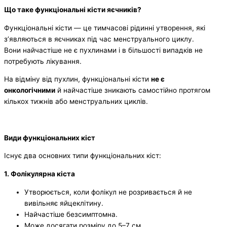
Що таке функціональні кісти яєчників?
Функціональні кісти — це тимчасові рідинні утворення, які
з’являються в яєчниках під час менструального циклу.
Вони найчастіше не є пухлинами і в більшості випадків не
потребують лікування.
На відміну від пухлин, функціональні кісти
не є
онкологічними
й найчастіше зникають самостійно протягом
кількох тижнів або менструальних циклів.
Види функціональних кіст
Існує два основних типи функціональних кіст:
1. Фолікулярна кіста
Утворюється, коли фолікул не розривається й не
вивільняє яйцеклітину.
Найчастіше безсимптомна.
Може досягати розміру до 5–7 см.