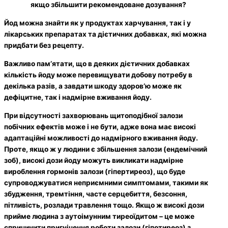
якщо збільшити рекомендоване дозування?
Йод можна знайти як у продуктах харчування, так і у
лікарських препаратах та дієтичних добавках, які можна
придбати без рецепту.
Важливо пам’ятати, що в деяких дієтичних добавках
кількість йоду може перевищувати добову потребу в
декілька разів, а завдати шкоду здоров’ю може як
дефіцитне, так і надмірне вживання йоду.
При відсутності захворювань щитоподібної залози
побічних ефектів може і не бути, адже вона має високі
адаптаційні можливості до надмірного вживання йоду.
Проте, якщо ж у людини є збільшення залози (ендемічний
зоб), високі дози йоду можуть викликати надмірне
вироблення гормонів залози (гіпертиреоз), що буде
супроводжуватися неприємними симптомами, такими як
збудження, тремтіння, часте серцебиття, безсоння,
пітливість, розлади травлення тощо. Якщо ж високі дози
прийме людина з аутоімунним тиреоїдитом – це може
спричинити пригнічення роботи залози (гіпотиреоз) з