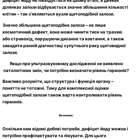
дефіцит йоду не ліквідується на цьому етапі, в деяких
ділянках залози відбувається значне збільшення кількості
клітин – так з’являються вузли щитоподібної залози.
Значно збільшена щитоподібна залоза – не лише
косметичний дефект, вона може чинити тиск на трахею
або стравохід, порушуючи дихання та ковтання, а також
завадити ранній діагностиці супутнього раку щитовидної
залози.
Якщо при ультразвуковому дослідженні не виявлено
патологічних змін, чи потрібно визначати рівень гормонів?
Важливо розуміти, що структура і функція органу –
поняття не тотожні. Тому для комплексної оцінки
щитоподібної залози також варто контролювати рівень
гормонів.
Висновки:
Оскільки нам відомі добові потреби, дефіцит йоду можна і
потрібно профілактувати та лікувати. Для цього