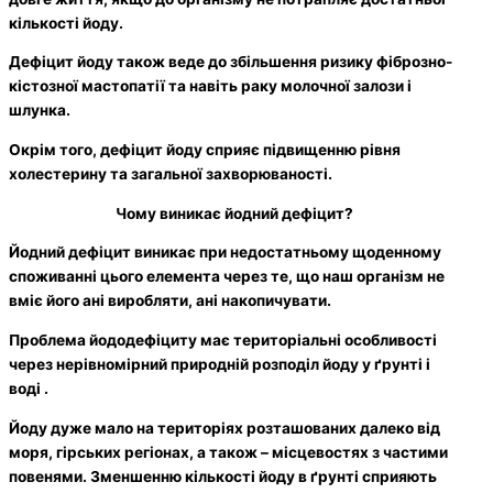
кількості йоду.
Дефіцит йоду також веде до збільшення ризику фіброзно-
кістозної мастопатії та навіть раку молочної залози і
шлунка.
Окрім того, дефіцит йоду сприяє підвищенню рівня
холестерину та загальної захворюваності.
Чому виникає йодний дефіцит?
Йодний дефіцит виникає при недостатньому щоденному
споживанні цього елемента через те, що наш організм не
вміє його ані виробляти, ані накопичувати.
Проблема йододефіциту має територіальні особливості
через нерівномірний природній розподіл йоду у ґрунті і
воді .
Йоду дуже мало на територіях розташованих далеко від
моря, гірських регіонах, а також – місцевостях з частими
повенями. Зменшенню кількості йоду в ґрунті сприяють