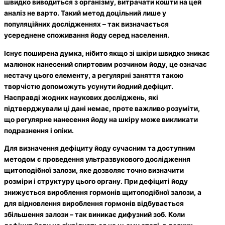
швидко виводиться з організму, витрачати кошти на цей
аналіз не варто. Такий метод доцільний лише у
популяційних дослідженнях – так визначається
усереднене споживання йоду серед населення.
Існує поширена думка, нібито якщо зі шкіри швидко зникає
малюнок нанесений спиртовим розчином йоду, це означає
нестачу цього елементу, а регулярні заняття такою
творчістю допоможуть усунути йодний дефіцит.
Насправді жодних наукових досліджень, які
підтверджували ці дані немає, проте важливо розуміти,
що регулярне нанесення йоду на шкіру може викликати
подразнення і опіки.
Для визначення дефіциту йоду сучасним та доступним
методом є проведення ультразвукового дослідження
щитоподібної залози, яке дозволяє точно визначити
розміри і структуру цього органу. При дефіциті йоду
знижується вироблення гормонів щитоподібної залози, а
для відновлення вироблення гормонів відбувається
збільшення залози – так виникає дифузний зоб. Коли