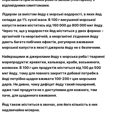
відповідними симптомами.
Лідером за вмістом йоду є морські водорості, в яких йод
складає до 1% сухої маси. В 100 г висушеної морської
капусти може міститись від 160 000 до 800 000 мкг йоду.
Через те, що у водоростях йод міститься у двох формах –
органічній та неорганічній, а неорганічні з’єднання йоду
дають багато побічних ефектів, регулярне вживання
морської капусти в якості джерела йоду не є безпечним.
Найкращими ж джерелами йоду є морська риба і тваринні
морепродукти: креветки, кальмари, краби, восьминоги,
молюски. В 100 г цих продуктів міститься від 100 до 500
мкг йоду, тому для повного закриття добової потреби в
йоді потрібно щодня вживати 100-200 г цих морських
дарів. Не дивно, чому дефіцит йоду такий поширений,
адже такі продукти не є доступними для кожного, тим
паче, для щоденного вживання.
Йод також міститься в овочах, але його кількість в них
надзвичайно мізерна.