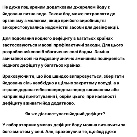
Не дуже поширеним додатковим джерелом йоду є
йодована питна вода. Також йод може потрапляти до
організму з молоком, якщо при його виробництві
використовувались йодомісткі засоби для дезінфекції.
Для подолання йодного дефіциту в багатьох країнах
застосовуються масові профілактичні заходи. Для цього
розроблений спосіб збагачення солі йодом. Заміна
звичайної солі на йодовану значно зменшила поширеність
йодного дефіциту у багатьох країнах.
Враховуючи те, що йод швидко випаровується, зберігати
йодовану сіль необхідно у щільно закритому посуді, а у
страви додавати безпосередньо перед вживанням або
наприкінці приготування і, окрім цього, при наявності
дефіциту вживати йод додатково.
Як же діагностувати йодний дефіцит?
У лабораторних умовах дефіцит йоду можна визначити за
його вмістом у сечі. Але, враховуючи те, що йод дуже