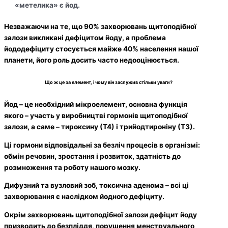
«метелика» є йод.
Незважаючи на те, що 90% захворювань щитоподібної
залози викликані дефіцитом йоду, а проблема
йододефіциту стосується майже 40% населення нашої
планети, його роль досить часто недооцінюється.
Що ж це за елемент, і чому він заслужив стільки уваги?
Йод – це необхідний мікроелемент, основна функція
якого – участь у виробництві гормонів щитоподібної
залози, а саме – тироксину (Т4) і трийодтироніну (Т3).
Ці гормони відповідальні за безліч процесів в організмі:
обмін речовин, зростання і розвиток, здатність до
розмноження та роботу нашого мозку.
Дифузний та вузловий зоб, токсична аденома – всі ці
захворювання є наслідком йодного дефіциту.
Окрім захворювань щитоподібної залози дефіцит йоду
призводить до безпліддя, порушення менструального