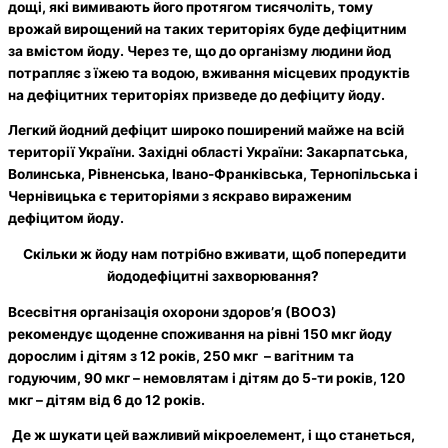
дощі, які вимивають його протягом тисячоліть, тому
врожай вирощений на таких територіях буде дефіцитним
за вмістом йоду. Через те, що до організму людини йод
потрапляє з їжею та водою, вживання місцевих продуктів
на дефіцитних територіях призведе до дефіциту йоду.
Легкий йодний дефіцит широко поширений майже на всій
території України. Західні області України: Закарпатська,
Волинська, Рівненська, Івано-Франківська, Тернопільська і
Чернівицька є територіями з яскраво вираженим
дефіцитом йоду.
Скільки ж йоду нам потрібно вживати, щоб попередити
йододефіцитні захворювання?
Всесвітня організація охорони здоров’я (ВООЗ)
рекомендує щоденне споживання на рівні 150 мкг йоду
дорослим і дітям з 12 років, 250 мкг – вагітним та
годуючим, 90 мкг – немовлятам і дітям до 5-ти років, 120
мкг – дітям від 6 до 12 років.
Де ж шукати цей важливий мікроелемент, і що станеться,