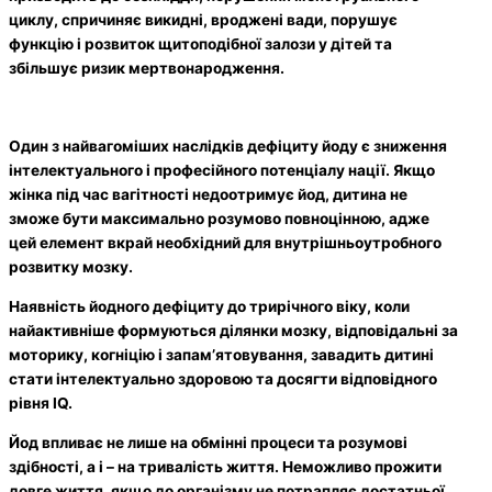
циклу, спричиняє викидні, вроджені вади, порушує
функцію і розвиток щитоподібної залози у дітей та
збільшує ризик мертвонародження.
Один з найвагоміших наслідків дефіциту йоду є зниження
інтелектуального і професійного потенціалу нації. Якщо
жінка під час вагітності недоотримує йод, дитина не
зможе бути максимально розумово повноцінною, адже
цей елемент вкрай необхідний для внутрішньоутробного
розвитку мозку.
Наявність йодного дефіциту до трирічного віку, коли
найактивніше формуються ділянки мозку, відповідальні за
моторику, когніцію і запам’ятовування, завадить дитині
стати інтелектуально здоровою та досягти відповідного
рівня IQ.
Йод впливає не лише на обмінні процеси та розумові
здібності, а і – на тривалість життя. Неможливо прожити
довге життя, якщо до організму не потрапляє достатньої