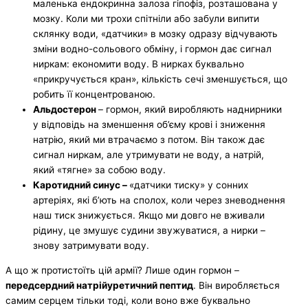
маленька ендокринна залоза гіпофіз, розташована у
мозку. Коли ми трохи спітніли або забули випити
склянку води, «датчики» в мозку одразу відчувають
зміни водно-сольового обміну, і гормон дає сигнал
ниркам: економити воду. В нирках буквально
«прикручується кран», кількість сечі зменшується, що
робить її концентрованою.
Альдостерон
– гормон, який виробляють наднирники
у відповідь на зменшення об’єму крові і зниження
натрію, який ми втрачаємо з потом. Він також дає
сигнал ниркам, але утримувати не воду, а натрій,
який «тягне» за собою воду.
Каротидний синус
–
«датчики тиску» у сонних
артеріях, які б’ють на сполох, коли через зневоднення
наш тиск знижується. Якщо ми довго не вживали
рідину, це змушує судини звужуватися, а нирки –
знову затримувати воду.
А що ж протистоїть цій армії? Лише один гормон –
передсердний натрійуретичний пептид
. Він виробляється
самим серцем тільки тоді, коли воно вже буквально