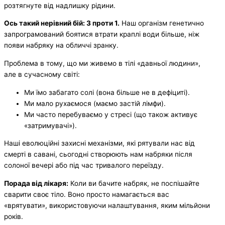
розтягнуте від надлишку рідини.
Ось такий
нерівний бій: 3 проти 1.
Наш організм генетично
запрограмований боятися втрати краплі води більше, ніж
появи набряку на обличчі зранку.
Проблема в тому, що ми живемо в тілі «давньої людини»,
але в сучасному світі:
Ми їмо забагато солі (вона більше не в дефіциті).
Ми мало рухаємося (маємо застій лімфи).
Ми часто перебуваємо у стресі (що також активує
«затримувачі»).
Наші еволюційні захисні механізми, які рятували нас від
смерті в савані, сьогодні створюють нам набряки після
солоної вечері або під час тривалого переїзду.
Порада від лікаря:
Коли ви бачите набряк, не поспішайте
сварити своє тіло. Воно просто намагається вас
«врятувати», використовуючи налаштування, яким мільйони
років.