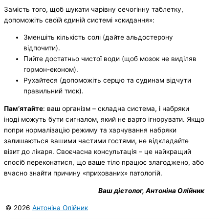
Замість того, щоб шукати чарівну сечогінну таблетку,
допоможіть своїй єдиній системі «скидання»:
Зменшіть кількість солі (дайте альдостерону
відпочити).
Пийте достатньо чистої води (щоб мозок не виділяв
гормон-економ).
Рухайтеся (допоможіть серцю та судинам відчути
правильний тиск).
Пам’ятайте
: ваш організм – складна система, і набряки
іноді можуть бути сигналом, який не варто ігнорувати. Якщо
попри нормалізацію режиму та харчування набряки
залишаються вашими частими гостями, не відкладайте
візит до лікаря. Своєчасна консультація – це найкращий
спосіб переконатися, що ваше тіло працює злагоджено, або
вчасно знайти причину «прихованих» патологій.
Ваш дієтолог, Антоніна Олійник
© 2026
Антоніна Олійник