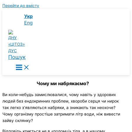
Перейти до вмісту
Укр
Eng
Пошук
Чому ми набрякаємо?
Ви коли-небудь замислювалися, чому навіть у здорових
людей без ендокринних проблем, хвороби серця чи нирок
так легко з’являються набряки, а зникають так неохоче?
Чому організму простіше затримати літр води, ніж вивести
зайву склянку?
Відповідь криється не в «поломці» тіла, а в нашому