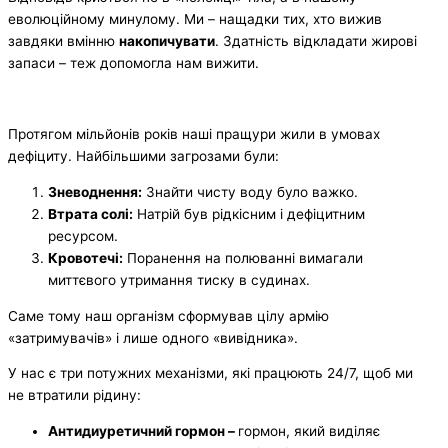
еволюційному минулому. Ми – нащадки тих, хто вижив
завдяки вмінню
накопичувати
. Здатність відкладати жирові
запаси – теж допомогла нам вижити.
Протягом мільйонів років наші пращури жили в умовах
дефіциту. Найбільшими загрозами були:
Зневоднення:
Знайти чисту воду було важко.
Втрата солі:
Натрій був рідкісним і дефіцитним
ресурсом.
Кровотечі:
Поранення на полюванні вимагали
миттєвого утримання тиску в судинах.
Саме тому наш організм сформував цілу армію
«затримувачів» і лише одного «вивідника».
У нас є три потужних механізми, які працюють 24/7, щоб ми
не втратили рідину:
Антидиуретичний гормон –
гормон, який виділяє