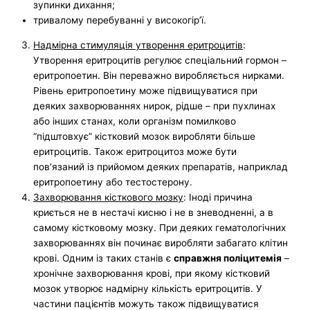
зупинки дихання;
тривалому перебуванні у високогір’ї.
Надмірна стимуляція утворення еритроцитів
:
Утворення еритроцитів регулює спеціальний гормон –
еритропоетин. Він переважно виробляється нирками.
Рівень еритропоетину може підвищуватися при
деяких захворюваннях нирок, рідше – при пухлинах
або інших станах, коли організм помилково
“підштовхує” кістковий мозок виробляти більше
еритроцитів. Також еритроцитоз може бути
пов’язаний із прийомом деяких препаратів, наприклад
еритропоетину або тестостерону.
Захворювання кісткового мозку
: Іноді причина
криється не в нестачі кисню і не в зневодненні, а в
самому кістковому мозку. При деяких гематологічних
захворюваннях він починає виробляти забагато клітин
крові. Одним із таких станів є
справжня поліцитемія
–
хронічне захворювання крові, при якому кістковий
мозок утворює надмірну кількість еритроцитів. У
частини пацієнтів можуть також підвищуватися