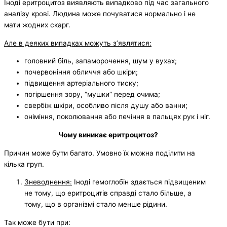
Іноді еритроцитоз виявляють випадково під час загального
аналізу крові. Людина може почуватися нормально і не
мати жодних скарг.
Але в деяких випадках можуть з’являтися:
головний біль, запаморочення, шум у вухах;
почервоніння обличчя або шкіри;
підвищення артеріального тиску;
погіршення зору, “мушки” перед очима;
свербіж шкіри, особливо після душу або ванни;
оніміння, поколювання або печіння в пальцях рук і ніг.
Чому виникає еритроцитоз?
Причин може бути багато. Умовно їх можна поділити на
кілька груп.
Зневоднення:
Іноді гемоглобін здається підвищеним
не тому, що еритроцитів справді стало більше, а
тому, що в організмі стало менше рідини.
Так може бути при: