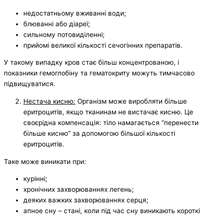
недостатньому вживанні води;
блюванні або діареї;
сильному потовиділенні;
прийомі великої кількості сечогінних препаратів.
У такому випадку кров стає більш концентрованою, і
показники гемоглобіну та гематокриту можуть тимчасово
підвищуватися.
Нестача кисню:
Організм може виробляти більше
еритроцитів, якщо тканинам не вистачає кисню. Це
своєрідна компенсація: тіло намагається “перенести
більше кисню” за допомогою більшої кількості
еритроцитів.
Таке може виникати при:
курінні;
хронічних захворюваннях легень;
деяких важких захворюваннях серця;
апное сну – стані, коли під час сну виникають короткі