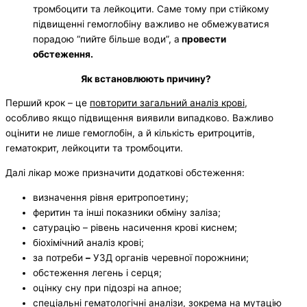
тромбоцити та лейкоцити. Саме тому при стійкому
підвищенні гемоглобіну важливо не обмежуватися
порадою “пийте більше води”, а
провести
обстеження.
Як встановлюють причину?
Перший крок – це
повторити загальний аналіз крові
,
особливо якщо підвищення виявили випадково. Важливо
оцінити не лише гемоглобін, а й кількість еритроцитів,
гематокрит, лейкоцити та тромбоцити.
Далі лікар може призначити додаткові обстеження:
визначення рівня еритропоетину;
феритин та інші показники обміну заліза;
сатурацію – рівень насичення крові киснем;
біохімічний аналіз крові;
за потреби
–
УЗД органів черевної порожнини;
обстеження легень і серця;
оцінку сну при підозрі на апное;
спеціальні гематологічні аналізи, зокрема на мутацію