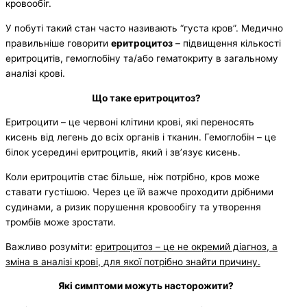
кровообіг.
У побуті такий стан часто називають “густа кров”. Медично
правильніше говорити
еритроцитоз
– підвищення кількості
еритроцитів, гемоглобіну та/або гематокриту в загальному
аналізі крові.
Що таке еритроцитоз?
Еритроцити – це червоні клітини крові, які переносять
кисень від легень до всіх органів і тканин. Гемоглобін – це
білок усередині еритроцитів, який і зв’язує кисень.
Коли еритроцитів стає більше, ніж потрібно, кров може
ставати густішою. Через це їй важче проходити дрібними
судинами, а ризик порушення кровообігу та утворення
тромбів може зростати.
Важливо розуміти:
еритроцитоз – це не окремий діагноз, а
зміна в аналізі крові, для якої потрібно знайти причину.
Які симптоми можуть насторожити?