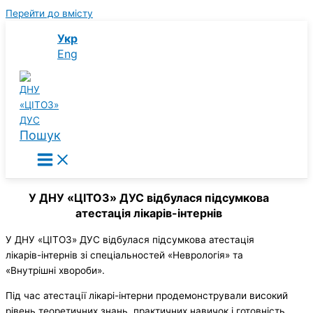
Перейти до вмісту
Укр
Eng
Пошук
У ДНУ «ЦІТОЗ» ДУС відбулася підсумкова
атестація лікарів-інтернів
У ДНУ «ЦІТОЗ» ДУС відбулася підсумкова атестація
лікарів-інтернів зі спеціальностей «Неврологія» та
«Внутрішні хвороби».
Під час атестації лікарі-інтерни продемонстрували високий
рівень теоретичних знань, практичних навичок і готовність