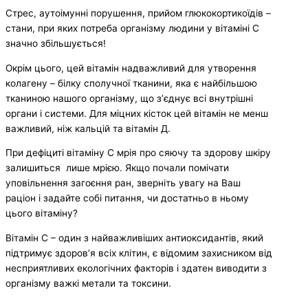
Стрес, аутоімунні порушення, прийом глюкокортикоїдів –
стани, при яких потреба організму людини у вітаміні С
значно збільшується!
Окрім цього, цей вітамін надважливий для утворення
колагену – білку сполучної тканини, яка є найбільшою
тканиною нашого організму, що зʼєднує всі внутрішні
органи і системи. Для міцних кісток цей вітамін не менш
важливий, ніж кальцій та вітамін Д.
При дефіциті вітаміну С мрія про сяючу та здорову шкіру
залишиться лише мрією. Якщо почали помічати
уповільнення загоєння ран, зверніть увагу на Ваш
раціон і задайте собі питання, чи достатньо в ньому
цього вітаміну?
Вітамін С – один з найважливіших антиоксидантів, який
підтримує здоров’я всіх клітин, є відомим захисником від
несприятливих екологічних факторів і здатен виводити з
організму важкі метали та токсини.