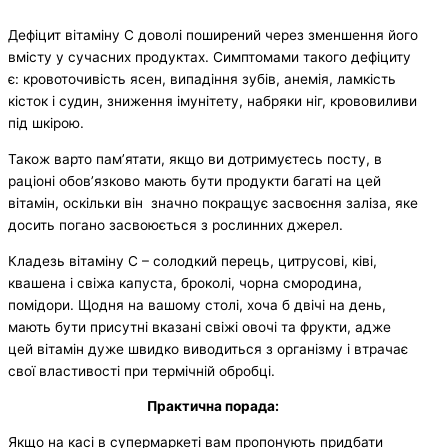
Дефіцит вітаміну С доволі поширений через зменшення його
вмісту у сучасних продуктах. Симптомами такого дефіциту
є: кровоточивість ясен, випадіння зубів, анемія, ламкість
кісток і судин, зниження імунітету, набряки ніг, крововиливи
під шкірою.
Також варто пам’ятати, якщо ви дотримуєтесь посту, в
раціоні обов’язково мають бути продукти багаті на цей
вітамін, оскільки він значно покращує засвоєння заліза, яке
досить погано засвоюється з рослинних джерел.
Кладезь вітаміну С – солодкий перець, цитрусові, ківі,
квашена і свіжа капуста, броколі, чорна смородина,
помідори. Щодня на вашому столі, хоча б двічі на день,
мають бути присутні вказані свіжі овочі та фрукти, адже
цей вітамін дуже швидко виводиться з організму і втрачає
свої властивості при термічній обробці.
Практична порада:
Якщо на касі в супермаркеті вам пропонують придбати