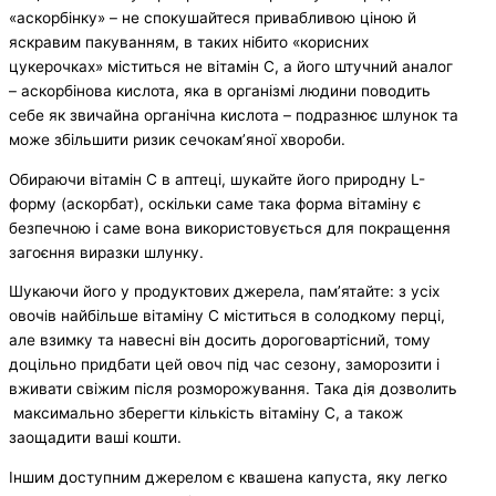
«аскорбінку» – не спокушайтеся привабливою ціною й
яскравим пакуванням, в таких нібито «корисних
цукерочках» міститься не вітамін С, а його штучний аналог
– аскорбінова кислота, яка в організмі людини поводить
себе як звичайна органічна кислота – подразнює шлунок та
може збільшити ризик сечокам’яної хвороби.
Обираючи вітамін С в аптеці, шукайте його природну L-
форму (аскорбат), оскільки саме така форма вітаміну є
безпечною і саме вона використовується для покращення
загоєння виразки шлунку.
Шукаючи його у продуктових джерела, пам’ятайте: з усіх
овочів найбільше вітаміну С міститься в солодкому перці,
але взимку та навесні він досить дороговартісний, тому
доцільно придбати цей овоч під час сезону, заморозити і
вживати свіжим після розморожування. Така дія дозволить
максимально зберегти кількість вітаміну С, а також
заощадити ваші кошти.
Іншим доступним джерелом є квашена капуста, яку легко