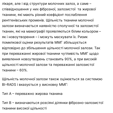
лікаря, але і від структури молочних залоз, а саме –
співвідношення y них фіброзної, залозистої та жирової
тканини, які мають різний коефіцієнт послаблення
рентгенівських променів. Щільність тканини молочної
залози визначається наявністю сполучної та залозистої
тканин, які на мамографії проявляються білим кольором –
як і новоутворення – і можуть маскувати їх. Ризик
помилкової оцінки результатів ММГ збільшується
відповідно до збільшення щільності молочної залози. Так
при переважанні жирової тканини чутливість ММГ щодо
виявлення новоутворень становить 90%, а при високій
щільності молочної залози та переважанні залозистої
тканини – 60%.
Щільність молочної залози також оцінюється за системою
BI-RADS і вказується у висновку ММГ:
Тип А – переважно жирова тканина
Тип В – визначаються розсіяні ділянки фіброзно-залозистої
тканини високої щільності