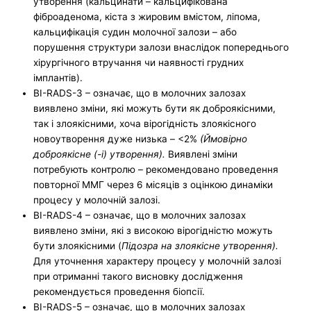
утворення (кальцинати – кальцифікована
фіброаденома, кіста з жировим вмістом, ліпома,
кальцифікація судин молочної залози – або
порушення структури залози внаслідок попереднього
хірургічного втручання чи наявності грудних
імплантів).
BI-RADS-3 – означає, що в молочних залозах
виявлено зміни, які можуть бути як доброякісними,
так і злоякісними, хоча вірогідність злоякісного
новоутворення дуже низька – <2%
(Ймовірно
доброякісне (-і) утворення).
Виявлені зміни
потребують контролю – рекомендовано проведення
повторної ММГ через 6 місяців з оцінкою динаміки
процесу у молочній залозі.
BI-RADS-4 – означає, що в молочних залозах
виявлено зміни, які з високою вірогідністю можуть
бути злоякісними (
Підозра на злоякісне утворення).
Для уточнення характеру процесу у молочній залозі
при отриманні такого висновку дослідження
рекомендується проведення біопсії.
BI-RADS-5 – означає, що в молочних залозах