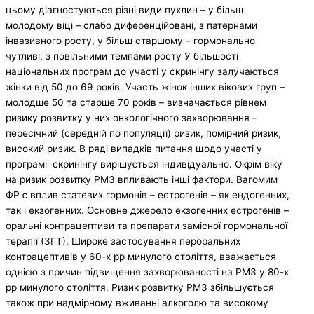
цьому діагностуються різні види пухлин – у більш
молодому віці – слабо диференційовані, з патернами
інвазивного росту, у більш старшому – гормонально
чутливі, з повільними темпами росту У більшості
національних програм до участі у скринінгу залучаються
жінки від 50 до 69 років. Участь жінок інших вікових груп –
молодше 50 та старше 70 років – визначається рівнем
ризику розвитку у них онкологічного захворювання –
пересічний (середній по популяції) ризик, помірний ризик,
високий ризик. В ряді випадків питання щодо участі у
програмі скринінгу вирішується індивідуально. Окрім віку
на ризик розвитку РМЗ впливають інші фактори. Вагомим
ФР є вплив статевих гормонів – естрогенів – як ендогенних,
так і екзогенних. Основне джерело екзогенних естрогенів –
оральні контрацептиви та препарати замісної гормональної
терапії (ЗГТ). Широке застосування пероральних
контрацептивів у 60-х рр минулого століття, вважається
однією з причин підвищення захворюваності на РМЗ у 80-х
рр минулого століття. Ризик розвитку РМЗ збільшується
також при надмірному вживанні алкоголю та високому