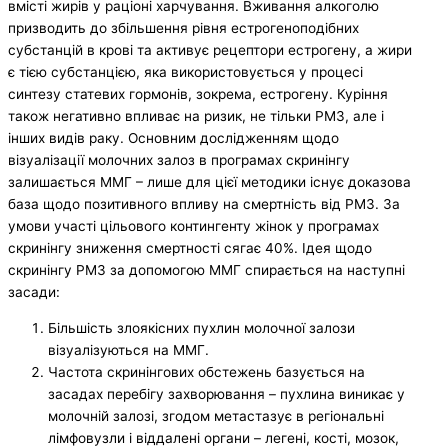
вмісті жирів у раціоні харчування. Вживання алкоголю
призводить до збільшення рівня естрогеноподібних
субстанцій в крові та активує рецептори естрогену, а жири
є тією субстанцією, яка використовується у процесі
синтезу статевих гормонів, зокрема, естрогену. Куріння
також негативно впливає на ризик, не тільки РМЗ, але і
інших видів раку. Основним дослідженням щодо
візуалізації молочних залоз в програмах скринінгу
залишається ММГ – лише для цієї методики існує доказова
база щодо позитивного впливу на смертність від РМЗ. За
умови участі цільового контингенту жінок у програмах
скринінгу зниження смертності сягає 40%. Ідея щодо
скринінгу РМЗ за допомогою ММГ спирається на наступні
засади:
Більшість злоякісних пухлин молочної залози
візуалізуються на ММГ.
Частота скринінгових обстежень базується на
засадах перебігу захворювання – пухлина виникає у
молочній залозі, згодом метастазує в регіональні
лімфовузли і віддалені органи – легені, кості, мозок,