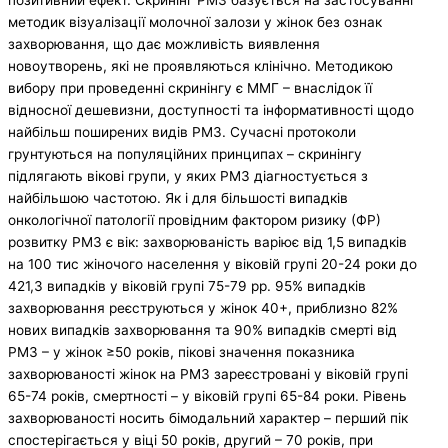
позитивний ефект. Скринінг РМЗ базується на застосуванні
методик візуалізації молочної залози у жінок без ознак
захворювання, що дає можливість виявлення
новоутворень, які не проявляються клінічно. Методикою
вибору при проведенні скринінгу є ММГ – внаслідок її
відносної дешевизни, доступності та інформативності щодо
найбільш поширених видів РМЗ. Сучасні протоколи
грунтуються на популяційних принципах – скринінгу
підлягають вікові групи, у яких РМЗ діагностується з
найбільшою частотою. Як і для більшості випадків
онкологічної патології провідним фактором ризику (ФР)
розвитку РМЗ є вік: захворюваність варіює від 1,5 випадків
на 100 тис жіночого населення у віковій групі 20-24 роки до
421,3 випадків у віковій групі 75-79 рр. 95% випадків
захворювання реєструються у жінок 40+, приблизно 82%
нових випадків захворювання та 90% випадків смерті від
РМЗ – у жінок ≥50 років, пікові значення показника
захворюваності жінок на РМЗ зареєстровані у віковій групі
65-74 років, смертності – у віковій групі 65-84 роки. Рівень
захворюваності носить бімодальний характер – перший пік
спостерігається у віці 50 років, другий – 70 років, при