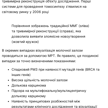
тривимірна реконструкція об’єкту дослідження. Перші
системи для проведення томосинтезу з’явилися на
світовому ринку у 2006 році
Порівняння зображень традиційної ММГ (зліва)
та тривимірної реконструкції (справа), яка
дозволила виявити злоякісне новоутворення
(жовтий кружок)
В окремих випадках візуалізація молочної залози
проводиться за допомогою МРТ. Як правило, це поодинокі
випадки за точно визначеними показаннями:
Спадковий РМЗ при наявності мутацій генів (BRCA та
інших генів)
Висока щільність молочної залози
Долькова карцинома
Підозра на мультифокальну/мультицентричну
долькову карциному
Наявність принципових розбіжностей між
результатами клінічного дослідження та візуалізації