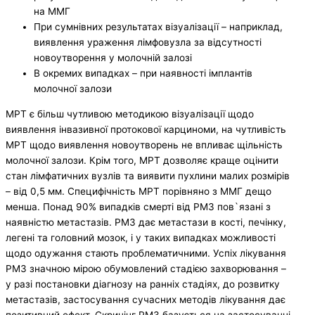
на ММГ
При сумнівних результатах візуалізації – наприклад,
виявлення ураження лімфовузла за відсутності
новоутворення у молочній залозі
В окремих випадках – при наявності імплантів
молочної залози
МРТ є більш чутливою методикою візуалізації щодо
виявлення інвазивної протокової карциноми, на чутливість
МРТ щодо виявлення новоутворень не впливає щільність
молочної залози. Крім того, МРТ дозволяє краще оцінити
стан лімфатичних вузлів та виявити пухлини малих розмірів
– від 0,5 мм. Специфічність МРТ порівняно з ММГ дещо
менша. Понад 90% випадків смерті від РМЗ пов`язані з
наявністю метастазів. РМЗ дає метастази в кості, печінку,
легені та головний мозок, і у таких випадках можливості
щодо одужання стають проблематичними. Успіх лікування
РМЗ значною мірою обумовлений стадією захворювання –
у разі постановки діагнозу на ранніх стадіях, до розвитку
метастазів, застосування сучасних методів лікування дає