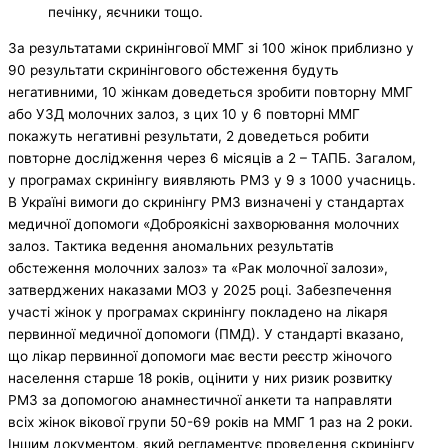
печінку, яєчники тощо.
За результатами скринінгової ММГ зі 100 жінок приблизно у
90 результати скринінгового обстеження будуть
негативними, 10 жінкам доведеться зробити повторну ММГ
або УЗД молочних залоз, з цих 10 у 6 повторні ММГ
покажуть негативні результати, 2 доведеться робити
повторне дослідження через 6 місяців а 2 – ТАПБ. Загалом,
у програмах скринінгу виявляють РМЗ у 9 з 1000 учасниць.
В Україні вимоги до скринінгу РМЗ визначені у стандартах
медичної допомоги «Доброякісні захворювання молочних
залоз. Тактика ведення аномальних результатів
обстеження молочних залоз» та «Рак молочної залози»,
затверджених наказами МОЗ у 2025 році. Забезпечення
участі жінок у програмах скринінгу покладено на лікаря
первинної медичної допомоги (ПМД). У стандарті вказано,
що лікар первинної допомоги має вести реєстр жіночого
населення старше 18 років, оцінити у них ризик розвитку
РМЗ за допомогою анамнестичної анкети та направляти
всіх жінок вікової групи 50-69 років на ММГ 1 раз на 2 роки.
Іншим документом, який регламентує проведення скринінгу