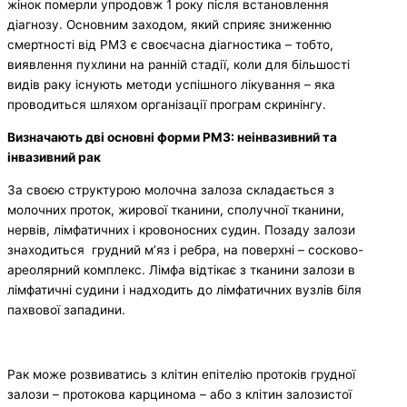
жінок померли упродовж 1 року після встановлення
діагнозу. Основним заходом, який сприяє зниженню
смертності від РМЗ є своєчасна діагностика – тобто,
виявлення пухлини на ранній стадії, коли для більшості
видів раку існують методи успішного лікування – яка
проводиться шляхом організації програм скринінгу.
Визначають дві основні форми РМЗ: неінвазивний та
інвазивний рак
За своєю структурою молочна залоза складається з
молочних проток, жирової тканини, сполучної тканини,
нервів, лімфатичних і кровоносних судин. Позаду залози
знаходиться грудний м’яз і ребра, на поверхні – сосково-
ареолярний комплекс. Лімфа відтікає з тканини залози в
лімфатичні судини і надходить до лімфатичних вузлів біля
пахвової западини.
Рак може розвиватись з клітин епітелію протоків грудної
залози – протокова карцинома – або з клітин залозистої