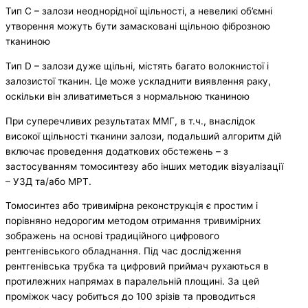
Тип С – залози неоднорідної щільності, а невеликі об’ємні
утворення можуть бути замасковані щільною фіброзною
тканиною
Тип D – залози дуже щільні, містять багато волокнистої і
залозистої тканин. Це може ускладнити виявлення раку,
оскільки він зливатиметься з нормальною тканиною
При суперечливих результатах ММГ, в т.ч., внаслідок
високої щільності тканини залози, подальший алгоритм дій
включає проведення додаткових обстежень – з
застосуванням томосинтезу або інших методик візуалізації
– УЗД та/або МРТ.
Томосинтез або тривимірна реконструкція є простим і
порівняно недорогим методом отримання тривимірних
зображень на основі традиційного цифрового
рентгенівського обладнання. Під час дослідження
рентгенівська трубка та цифровий приймач рухаються в
протилежних напрямах в паралельній площині. За цей
проміжок часу робиться до 100 зрізів та проводиться