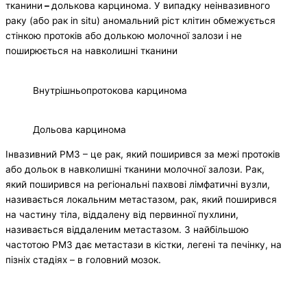
тканини
–
долькова карцинома. У випадку неінвазивного
раку (або рак in situ) аномальний ріст клітин обмежується
стінкою протоків або долькою молочної залози і не
поширюється на навколишні тканини
Внутрішньопротокова карцинома
Дольова карцинома
Інвазивний РМЗ – це рак, який поширився за межі протоків
або дольок в навколишні тканини молочної залози. Рак,
який поширився на регіональні пахвові лімфатичні вузли,
називається локальним метастазом, рак, який поширився
на частину тіла, віддалену від первинної пухлини,
називається віддаленим метастазом. З найбільшою
частотою РМЗ дає метастази в кістки, легені та печінку, на
пізніх стадіях – в головний мозок.