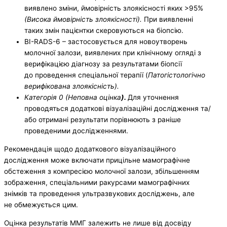
виявлено зміни, ймовірність злоякісності яких >95%
(Висока ймовірність злоякісності).
При виявленні
таких змін пацієнтки скеровуються на біопсію.
BI-RADS-6 – застосовується для новоутворень
молочної залози, виявлених при клінічному огляді з
верифікацією діагнозу за результатами біопсії
до проведення спеціальної терапії (
Патогістологічно
верифікована злоякісність).
Категорія 0 (Неповна оцінка
).
Для уточнення
проводяться додаткові візуалізаційні дослідження та/
або отримані результати порівнюють з раніше
проведеними дослідженнями.
Рекомендація щодо додаткового візуалізаційного
дослідження може включати прицільне мамографічне
обстеження з компресією молочної залози, збільшенням
зображення, спеціальними ракурсами мамографічних
знімків та проведення ультразвукових досліджень, але
не обмежується цим.
Оцінка результатів ММГ залежить не лише від досвіду