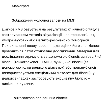
Мамограф
Зображення молочної залози на ММГ
Діагноз РМЗ базується на результатах клінічного огляду з
застосуванням методів візуалізації – рентгенологічних,
ультразвукових або магніто-резонансної томографії.
При виявленні новоутворення для оцінки його злоякісності
проводиться патогістологічне дослідження. Матеріал для
дослідження отримують за допомогою біопсії: аспіраційної
біопсії (тонкоголкової – ТАПБ), пункційної біопсії (за
допомогою голки великого діаметру) або трепан-біопсії
(використовується спеціальний пістолет для біопсії), у
деяких випадках застосовують ексцизійну біопсію –
висічення пухлини.
Тонкоголкова аспіраційна біопсія