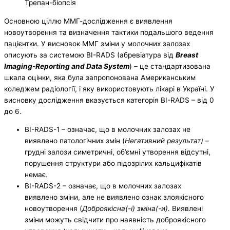
Трепан-біопсія
Основною ціллю ММГ-дослідження є виявлення
новоутворення та визначення тактики подальшого ведення
пацієнтки. У висновок ММГ зміни у молочних залозах
описують за системою BI-RADS (абревіатура від
Breast
Imaging-Reporting and Data System
) – це стандартизована
шкала оцінки, яка була запропонована Американським
коледжем радіології, і яку використовують лікарі в Україні. У
висновку дослідження вказується категорія BI-RADS – від 0
до 6.
BI-RADS-1 – означає, що в молочних залозах не
виявлено патологічних змін (
Негативний результат) –
грудні залози симетричні, об’ємні утворення відсутні,
порушення структури або підозрілих кальцифікатів
немає.
BI-RADS-2 – означає, що в молочних залозах
виявлено зміни, але не виявлено ознак злоякісного
новоутворення (
Доброякісна(-і) зміна(-и).
Виявлені
зміни можуть свідчити про наявність доброякісного