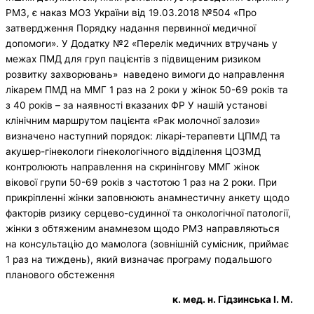
РМЗ, є наказ МОЗ України від 19.03.2018 №504 «Про
затвердження Порядку надання первинної медичної
допомоги». У Додатку №2 «Перелік медичних втручань у
межах ПМД для груп пацієнтів з підвищеним ризиком
розвитку захворювань» наведено вимоги до направлення
лікарем ПМД на ММГ 1 раз на 2 роки у жінок 50-69 років та
з 40 років – за наявності вказаних ФР У нашій установі
клінічним маршрутом пацієнта «Рак молочної залози»
визначено наступний порядок: лікарі-терапевти ЦПМД та
акушер-гінекологи гінекологічного відділення ЦОЗМД
контролюють направлення на скринінгову ММГ жінок
вікової групи 50-69 років з частотою 1 раз на 2 роки. При
прикріпленні жінки заповнюють анамнестичну анкету щодо
факторів ризику серцево-судинної та онкологічної патології,
жінки з обтяженим анамнезом щодо РМЗ направляються
на консультацію до мамолога (зовнішній сумісник, приймає
1 раз на тиждень), який визначає програму подальшого
планового обстеження
к. мед. н. Гідзинська І. М.