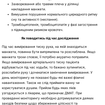
Захворювання або травми плеча у ділянці
накладення манжети.
Вимушене порушення нормального циркадного ритму
сну та активності (неспання).
Тромбоцитопенія, тромбоцитопатія у фазі загострення
з підвищеним ризиком кровотеч.
Як поводитись під час дослідження
Під час вимірювання тиску рука, на якій знаходиться
манжета, повинна бути випрямлена та розслаблена. Якщо
манжета трохи сповзе, її потрібно акуратно поправити.
Якщо вимірювання артеріального тиску пацієнта
відбувається під час ходьби, то бажано зупинитися,
розслабити руку і дочекатися закінчення вимірювання. У
день моніторингу не показані будь-які важкі фізичні
навантаження. Також не слід приймати ванну чи
користуватися душем. Прийом будь-яких ліків
узгоджується з лікарем, що призначає ДМАТ. При
проведенні моніторингу необхідно дотримуватися деяких
заходів безпеки щодо збереження цілісності та