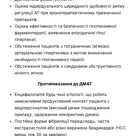
Оцінка індивідуального циркадного (добового) ритму
регуляції АТ при хронотерапевтичному призначенні
препаратів.
Оцінка ефективності та безпечності гіпотензивної
фармакотерапії, виявлення епізодичної гіпо/
гіпертензії.
Обстеження пацієнтів з пограничною (м’якою)
артеріальною гіпертензією з метою визначення
необхідності гіпотензивної терапії.
Обстеження пацієнтів з синдромом обструктивного
нічного апное.
Протипоказання до ДМАТ
Енцефалопатія будь-якої етіології, що робить
неможливим продуктивний контакт пацієнта с
медперсоналом (високий ризик пошкодження
приладу, одержання некоректних даних).
Постійна форма фібриляції передсердь, часта
екстрасистолія або різко виражена брадикардія (ЧСС
менш, ніж 30 за хвилину).