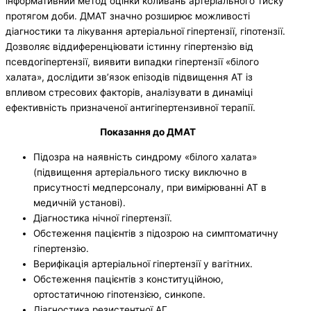
інформативний метод оцінки коливань артеріального тиску
протягом доби. ДМАТ значно розширює можливості
діагностики та лікування артеріальної гіпертензії, гіпотензії.
Дозволяє віддиференціювати істинну гіпертензію від
псевдогіпертензії, виявити випадки гіпертензії «білого
халата», дослідити зв’язок епізодів підвищення АТ із
впливом стресових факторів, аналізувати в динаміці
ефективність призначеної антигіпертензивної терапії.
Показання до ДМАТ
Підозра на наявність синдрому «білого халата»
(підвищення артеріального тиску виключно в
присутності медперсоналу, при вимірюванні АТ в
медичній установі).
Діагностика нічної гіпертензії.
Обстеження пацієнтів з підозрою на симптоматичну
гіпертензію.
Верифікація артеріальної гіпертензії у вагітних.
Обстеження пацієнтів з конституційною,
ортостатичною гіпотензією, синкопе.
Діагностика резистентної АГ.