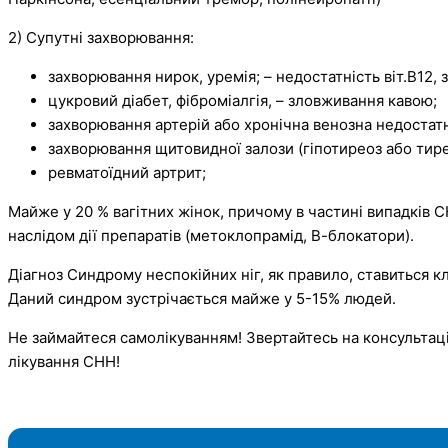
2) Супутні захворювання:
захворювання нирок, уремія; – недостатність віт.В12, з
цукровий діабет, фіброміалгія, – зловживання кавою;
захворювання артерій або хронічна венозна недостатн
захворювання щитовидної залози (гіпотиреоз або тире
ревматоїдний артрит;
Майже у 20 % вагітних жінок, причому в частині випадків СН
наслідом дії препаратів (метоклопрамід, В-блокатори).
Діагноз Синдрому неспокійних ніг, як правило, ставиться кл
Даний синдром зустрічається майже у 5-15% людей.
Не займайтеся самолікуванням! Звертайтесь на консультац
лікування CHH!