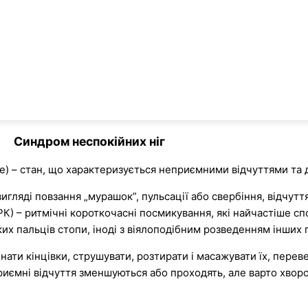
Синдром неспокійних ніг
me) – стан, що характеризується неприємними відчуттями та 
ляді повзання „мурашок”, пульсації або свербіння, відчуття
К) – ритмічні короткочасні посмикування, які найчастіше сп
х пальців стопи, іноді з віялоподібним розведенням інших п
нати кінцівки, струшувати, розтирати і масажувати їх, переве
приємні відчуття зменшуються або проходять, але варто хворо