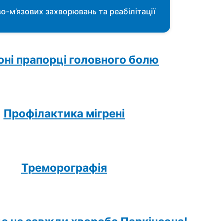
о-м’язових захворювань та реабілітації
ні прапорці головного болю
Профілактика мігрені
Треморографія