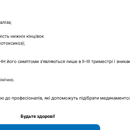
аліза;
ість нижніх кінцівок
отоксикоз);
Н його симптоми зʼявляються лише в II-III триместрі і зника
інічно.
ію до професіоналів, які допоможуть підібрати медикаменто
Будьте здорові!