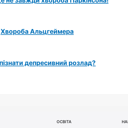
це не завжди хвороба Паркінсона!
Хвороба Альцгеймера
пізнати депресивний розлад?
ОСВІТА
НА