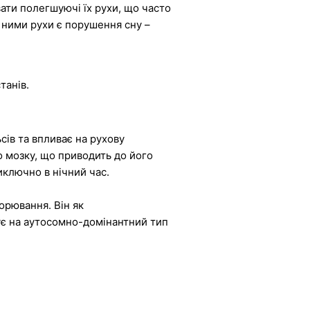
вати полегшуючі їх рухи, що часто
и ними рухи є порушення сну –
танів.
сів та впливає на рухову
о мозку, що приводить до його
иключно в нічний час.
орювання. Він як
ує на аутосомно-домінантний тип