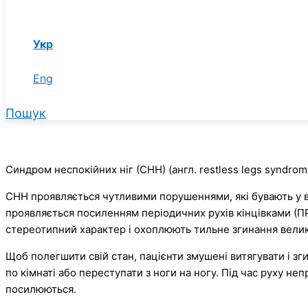
Укр
Eng
Пошук
Синдром неспокійних ніг (СНН) (англ. restless legs syndro
СНН проявляється чутливими порушеннями, які бувають у виг
проявляється посиленням періодичних рухів кінцівками (ПР
стереотипний характер і охоплюють тильне згинання велики
Щоб полегшити свій стан, пацієнти змушені витягувати і зги
по кімнаті або переступати з ноги на ногу. Під час руху не
посилюються.