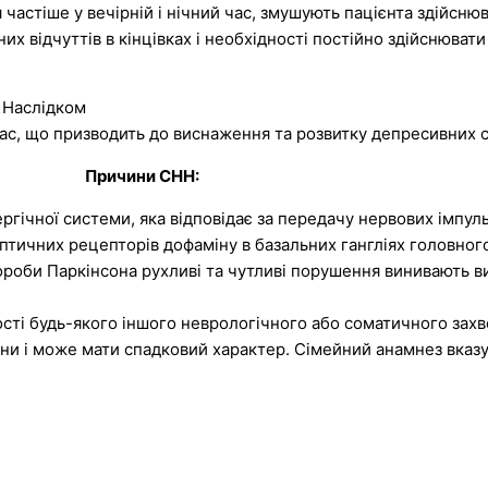
 частіше у вечірній і нічний час, змушують пацієнта здійсню
х відчуттів в кінцівках і необхідності постійно здійснюват
. Наслідком
ас, що призводить до виснаження та розвитку депресивних с
Причини СНН:
ічної системи, яка відповідає за передачу нервових імпуль
аптичних рецепторів дофаміну в базальних гангліях головног
хвороби Паркінсона рухливі та чутливі порушення винивають в
ості будь-якого іншого неврологічного або соматичного захв
ини і може мати спадковий характер. Сімейний анамнез вказ