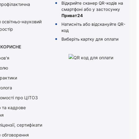
Відкрийте сканер QR-кодів на
 профілактична
смартфоні або у застосунку
Приват24
 освітньо-науковий
Натисніть або відскануйте QR-
ростір
код
Виберіть картку для оплати
КОРИСНЕ
ов'я
болю
практики
толога
домості про ЦІТОЗ
о та кадрове
ня
іцензії, сертифікати
 обговорення