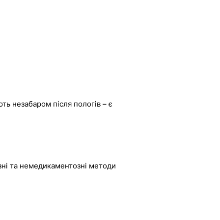
ють незабаром після пологів – є
зні та немедикаментозні методи