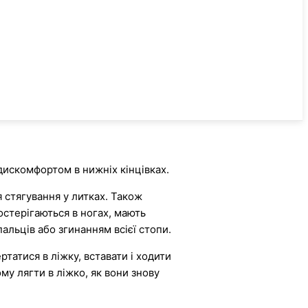
дискомфортом в нижніх кінцівках.
 стягування у литках. Також
остерігаються в ногах, мають
альців або згинанням всієї стопи.
ртатися в ліжку, вставати і ходити
му лягти в ліжко, як вони знову