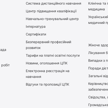
Система дистанційного навчання
Клінічна та
медицина
Центр підвищення кваліфікації
Український
Навчально-тренувальний центр
медичний п
Інтернатура
Сертифікати
Безперервний професійний
Жіноче здор
розвиток
рада
Лікування 
Тарифи на платні освітні послуги
Випадки з 
Новини, оголошення ЦПК
 робіт
Поради діє
Електронна реєстрація на
Загальні ві
навчання
Керiвництв
Відгуки та пропозиції ЦПК
забезпечен
Свідоцтва, л
Громадське