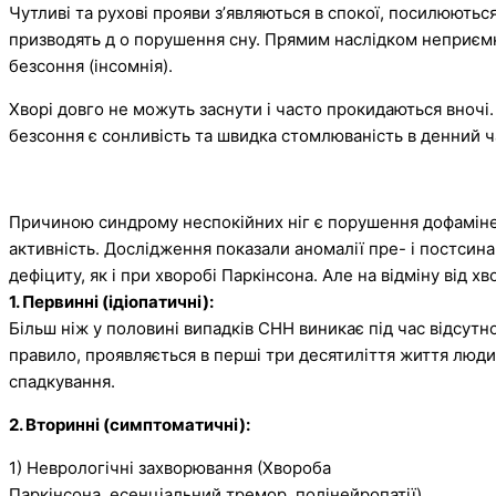
Чутливі та рухові прояви зʼявляються в спокої, посилюються
призводять д о порушення сну. Прямим наслідком неприємни
безсоння (інсомнія).
Хворі довго не можуть заснути і часто прокидаються вночі
безсоння є сонливість та швидка стомлюваність в денний ч
Причиною синдрому неспокійних ніг є порушення дофамінерг
активність. Дослідження показали аномалії пре- і постсин
дефіциту, як і при хворобі Паркінсона. Але на відміну від 
1. Первинні (ідіопатичні):
Більш ніж у половині випадків СНН виникає під час відсутн
правило, проявляється в перші три десятиліття життя люд
спадкування.
2. Вторинні (симптоматичні):
1) Неврологічні захворювання (Хвороба
Паркінсона, есенціальний тремор, полінейропатії)