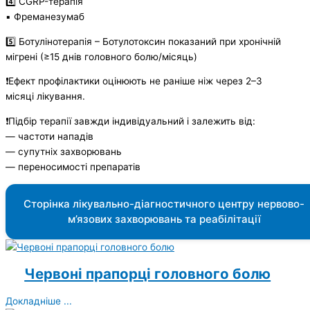
4️⃣ CGRP-терапія
▪️ Фреманезумаб
5️⃣ Ботулінотерапія – Ботулотоксин показаний при хронічній
мігрені (≥15 днів головного болю/місяць)
❗️Ефект профілактики оцінюють не раніше ніж через 2–3
місяці лікування.
❗️Підбір терапії завжди індивідуальний і залежить від:
— частоти нападів
— супутніх захворювань
— переносимості препаратів
Сторінка лікувально-діагностичного центру нервово-
м’язових захворювань та реабілітації
Червоні прапорці головного болю
Докладніше ...