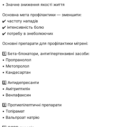
▪️ Значне зниження якості життя
Основна мета профілактики — зменшити:
✔️ частоту нападів
✔️ інтенсивність болю
✔️ потребу в знеболюючих
Основні препарати для профілактики мігрені:
1️⃣ Бета-блокатори, антигіпертензивні засоби:
▪️ Пропранолол
▪️ Метопролол
▪️ Кандесартан
2️⃣ Антидепресанти
▪️ Амітриптилін
▪️ Венлафаксин
3️⃣ Протиепілептичні препарати
▪️ Топірамат
▪️ Вальпроат натрію