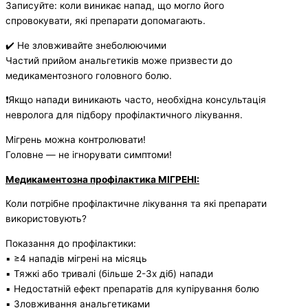
Записуйте: коли виникає напад, що могло його
спровокувати, які препарати допомагають.
✔️ Не зловживайте знеболюючими
Частий прийом анальгетиків може призвести до
медикаментозного головного болю.
❗️Якщо напади виникають часто, необхідна консультація
невролога для підбору профілактичного лікування.
Мігрень можна контролювати!
Головне — не ігнорувати симптоми!
Медикаментозна профілактика МІГРЕНІ:
Коли потрібне профілактичне лікування та які препарати
використовують?
Показання до профілактики:
▪️ ≥4 нападів мігрені на місяць
▪️ Тяжкі або тривалі (більше 2-3х діб) напади
▪️ Недостатній ефект препаратів для купірування болю
▪️ Зловживання анальгетиками