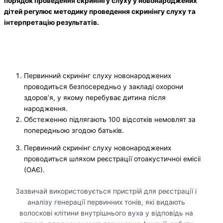
порядок проведення скринінгу слуху у новонароджених
дітей регулює методику проведення скринінгу слуху та
інтерпретацію результатів.
Первинний скринінг слуху новонароджених
проводиться безпосередньо у закладі охорони
здоров’я, у якому перебуває дитина після
народження.
Обстеженню підлягають 100 відсотків немовлят за
попередньою згодою батьків.
Первинний скринінг слуху новонароджених
проводиться шляхом реєстрації отоакустичноі емісіі
(ОАЄ).
Зазвичай використовується пристрій для реєстрації і
аналізу генерації первинних тонів, які видають
волоскові клітини внутрішнього вуха у відповідь на