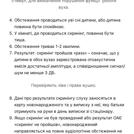
стимул, для визначення порушення функції роботи
вуха.
Обстеження проводиться уві сні дитини, або дитина
повинна бути спокійною.
У кімнаті, де проводиться скринінг, повинна бути
тиша.
Обстеження триває 1-2 хвилини.
Результат: скринінг пройшов «pass» – означає, що у
дитини в обох вухах зареєстрована отоакустична
емісія достатньої амплітуди, а співвідношення сигнал/
шум не менше 3 ДБ.
Перевіряють ліве і праве вушко.
Дані про результати скринінгу слуху заносяться в
карту новонародженого та у виписку з неї, яку батьки
отримують на руки в день виписки зі стаціонару.
Якщо скринінг не був проведений або результат ОАЄ
«скринінг не пройшов», новонароджений
направляється на повне аудіологічне обстеження не