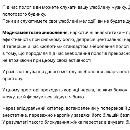
Під час пологів ви можете слухати вашу улюблену музику.
пологового будинку.
Поки ви слухатимете свої улюблені мелодії, ви не будете д
Медикаментозне знеболення
: наркотичні анальгетики – п
ефективність при сильному болю, депресія центральної нер
В теперішній час «золотим» стандартом знеболення пологів
в тому, що породілля під час знеболення пологів прекрасн
не втрачаючи при цьому своєї активності.
У разі застосування даного методу знеболення лікар-анест
простору.
У цьому просторі проходять корінці нервів, по яких болючі
мозку, де й формується відчуття болю.
Через епідуральний катетер, встановлений у поперековій 
анестетика, переважно наропіну завдяки його більшій безпе
У результаті такого блокування жінка перестає відчувати б