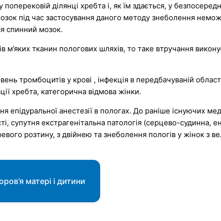
 поперековій ділянці хребта і, як їм здається, у безпосеред
мозок під час застосування даного методу знеболення немож
ся спинний мозок.
в м’яких тканин пологових шляхів, то таке втручання викону
рівень тромбоцитів у крові , інфекція в передбачуваній обла
ції хребта, категорична відмова жінки.
я епідуральної анестезії в пологах. До раніше існуючих мед
сті, супутня екстрагенітальна патологія (серцево-судинна, е
евого розтину, з двійнею та знеболення пологів у жінок з в
ров’я матері і дитини