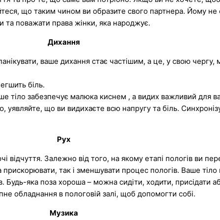
йтеся, що таким чином ви образите свого партнера. Йому не 
ти та поважати права жінки, яка народжує.
Дихання
анікувати, ваше дихання стає частішим, а це, у свою чергу,
егшить біль.
ше тіло забезпечує малюка киснем , а видих важливий для в
ю, уявляйте, що ви видихаєте всю напругу та біль. Синхроні
Рух
чі відчуття. Залежно від того, на якому етапі пологів ви пе
а прискорювати, так і зменшувати процес пологів. Ваше тіло
. Будь-яка поза хороша – можна сидіти, ходити, присідати а
не обладнання в пологовій залі, щоб допомогти собі.
Музика