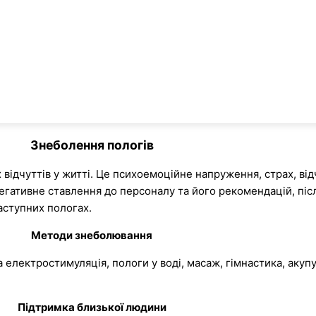
Знеболення пологів
 відчуттів у житті. Це психоемоційне напруження, страх, ві
негативне ставлення до персоналу та його рекомендацій, піс
аступних пологах.
Методи знеболювання
лектростимуляція, пологи у воді, масаж, гімнастика, акупун
Підтримка близької людини