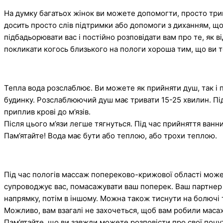
На думку багатьох жінок ви можете допомогти, просто трима
досить просто слів підтримки або допомоги з диханням, щ
підбадьорювати вас і постійно розповідати вам про те, як в
покликати когось близького на пологи хороша тим, що ви т
Тепла вода розслаблює. Ви можете як прийняти душ, так і 
будинку. Розслаблюючий душ має тривати 15-25 хвилин. Під
приплив крові до м’язів.
Після цього м’язи легше тягнуться. Під час прийняття ванни 
Пам’ятайте! Вода має бути або теплою, або трохи теплою.
Під час пологів массаж попереково-крижової області може
супроводжує вас, помасажувати ваш поперек. Ваш партнер 
напрямку, потім в іншому. Можна також тиснути на болючі 
Можливо, вам взагалі не захочеться, щоб вам робили масаж
Пам’ятайте, що ви завжди можете розповісти про свої почу