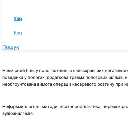
Укр
Eng
Пошук
Надмірний біль у пологах один із найяскравіших негативних
поведінка у пологах, додаткова травма пологових шляхів, 
необґрунтована вимога операції кесаревого розтину при н
Нефармакологічні методи: психопрофілактика, черезшкірна е
аудіоаналгезія.