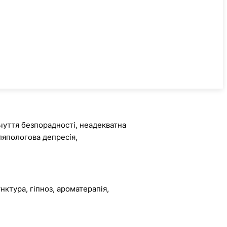
дчуття безпорадності, неадекватна
ляпологова депресія,
ктура, гіпноз, ароматерапія,