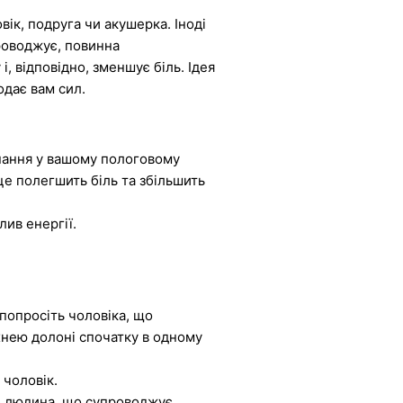
ік, подруга чи акушерка. Іноді
роводжує, повинна
, відповідно, зменшує біль. Ідея
одає вам сил.
днання у вашому пологовому
це полегшить біль та збільшить
лив енергії.
попросіть чоловіка, що
хнею долоні спочатку в одному
 чоловік.
об людина, що супроводжує,