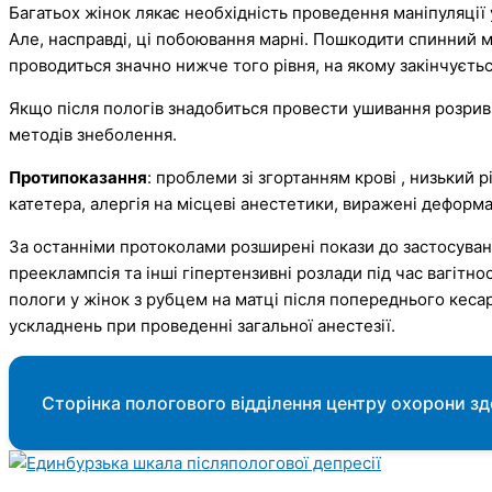
Багатьох жінок лякає необхідність проведення маніпуляції у
Але, насправді, ці побоювання марні. Пошкодити спинний 
проводиться значно нижче того рівня, на якому закінчуєть
Якщо після пологів знадобиться провести ушивання розриві
методів знеболення.
Протипоказання
: проблеми зі згортанням крові , низький 
катетера, алергія на місцеві анестетики, виражені деформа
За останніми протоколами розширені покази до застосуванн
прееклампсія та інші гіпертензивні розлади під час вагітно
пологи у жінок з рубцем на матці після попереднього кесар
ускладнень при проведенні загальної анестезії.
Сторінка пологового відділення центру охорони здо