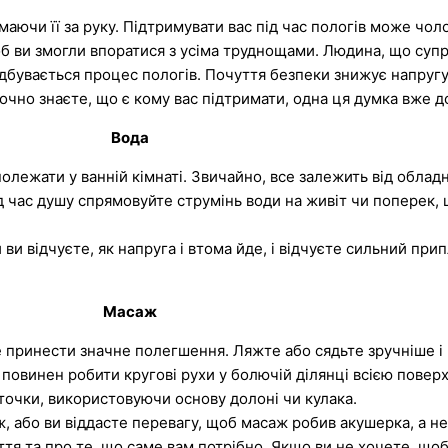
ючи її за руку. Підтримувати вас під час пологів може чолов
об ви змогли впоратися з усіма труднощами. Людина, що суп
ідбувається процес пологів. Почуття безпеки знижує напругу і
очно знаєте, що є кому вас підтримати, одна ця думка вже д
Вода
полежати у ванній кімнаті. Звичайно, все залежить від обла
 час душу спрямовуйте струмінь води на живіт чи поперек, 
ви відчуєте, як напруга і втома йде, і відчуєте сильний прип
Масаж
 принести значне полегшення. Ляжте або сядьте зручніше і 
повинен робити кругові рухи у болючій ділянці всією повер
точки, використовуючи основу долоні чи кулака.
, або ви віддасте перевагу, щоб масаж робив акушерка, а не
ття та про те, що саме вам потрібно. Якщо ви не хочете, щ