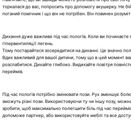
торкалася до вас, попросить про допомогу акушерку. Не бі
поганий помічник і що він не потрібен. Він повинен розумі
Дихання дуже важливе під час пологів. Коли ви починаєте п
гіпервентиляції легень.
Тому постарайтеся зосередитися на диханні. Це значно пол
Вдих важливий для вашої дитини, тому що в цей момент ва
розслабитися. Дихайте глибоко. Видихайте повітря повніст
переймів.
Під час пологів потрібно змінювати пози. Рух зменшує болю
зможуть різні пози. Використовуючи ту чи іншу позу, можн
зробити, щоб максимально полегшити біль під час переймів
допоможе партнер, або використовуйте меблі та все доступ