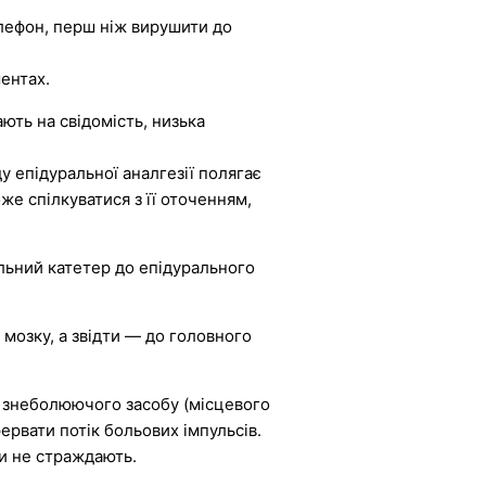
елефон, перш ніж вирушити до
ентах.
ють на свідомість, низька
 епідуральної аналгезії полягає
же спілкуватися з її оточенням,
льний катетер до епідурального
 мозку, а звідти — до головного
н знеболюючого засобу (місцевого
ервати потік больових імпульсів.
ми не страждають.