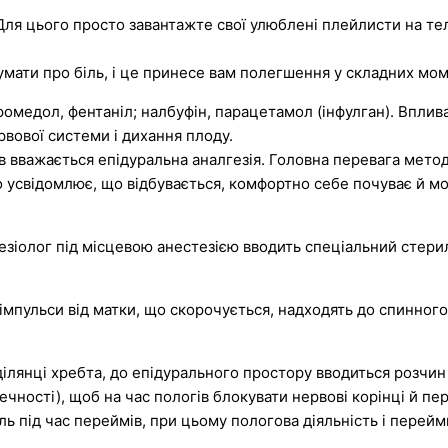
 Для цього просто завантажте свої улюблені плейлисти на т
умати про біль, і це принесе вам полегшення у складних мом
ромедол, фентаніл; налбуфін, парацетамол (інфулган). Вплива
вової системи і дихання плоду.
 вважається епідуральна аналгезія. Головна перевага методу
о усвідомлює, що відбувається, комфортно себе почуває й мо
езіолог під місцевою анестезією вводить спеціальний стери
 імпульси від матки, що скорочується, надходять до спинного
ділянці хребта, до епідурального простору вводиться розчи
чності), щоб на час пологів блокувати нервові корінці й пер
іль під час переймів, при цьому пологова діяльність і перей