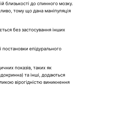
ній близькості до спинного мозку.
ливо, тому що дана маніпуляція
ється без застосування інших
сті постановки епідурального
ичних показів, таких як
ндокринна) та інші, додаються
еликою вірогідністю виникнення