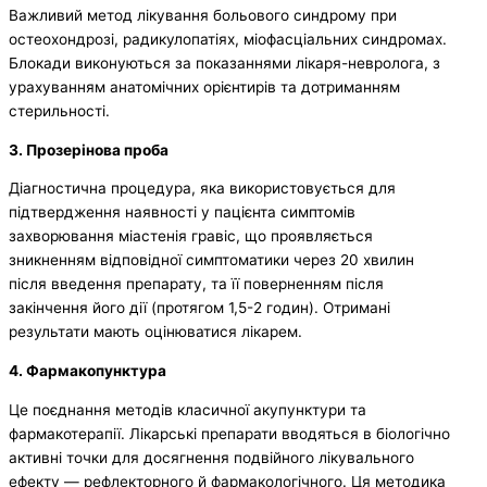
Важливий метод лікування больового синдрому при
остеохондрозі, радикулопатіях, міофасціальних синдромах.
Блокади виконуються за показаннями лікаря-невролога, з
урахуванням анатомічних орієнтирів та дотриманням
стерильності.
3. Прозерінова проба
Діагностична процедура, яка використовується для
підтвердження наявності у пацієнта симптомів
захворювання міастенія гравіс, що проявляється
зникненням відповідної симптоматики через 20 хвилин
після введення препарату, та її поверненням після
закінчення його дії (протягом 1,5-2 годин). Отримані
результати мають оцінюватися лікарем.
4. Фармакопунктура
Це поєднання методів класичної акупунктури та
фармакотерапії. Лікарські препарати вводяться в біологічно
активні точки для досягнення подвійного лікувального
ефекту — рефлекторного й фармакологічного. Ця методика