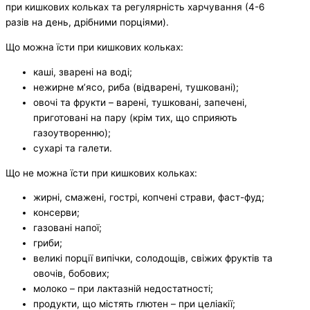
при кишкових кольках та регулярність харчування (4-6
разів на день, дрібними порціями).
Що можна їсти при кишкових кольках:
каші, зварені на воді;
нежирне м’ясо, риба (відварені, тушковані);
овочі та фрукти – варені, тушковані, запечені,
приготовані на пару (крім тих, що сприяють
газоутворенню);
сухарі та галети.
Що не можна їсти при кишкових кольках:
жирні, смажені, гострі, копчені страви, фаст-фуд;
консерви;
газовані напої;
гриби;
великі порції випічки, солодощів, свіжих фруктів та
овочів, бобових;
молоко – при лактазній недостатності;
продукти, що містять глютен – при целіакії;