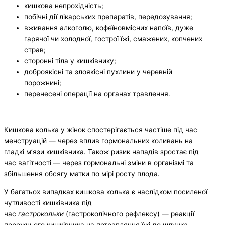
кишкова непрохідність;
побічні дії лікарських препаратів, передозування;
вживання алкоголю, кофеїновмісних напоїв, дуже
гарячої чи холодної, гострої їжі, смажених, копчених
страв;
сторонні тіла у кишківнику;
доброякісні та злоякісні пухлини у черевній
порожнині;
перенесені операції на органах травлення.
Кишкова колька у жінок спостерігається частіше під час
менструацій — через вплив гормональних коливань на
гладкі м’язи кишківника. Також ризик нападів зростає під
час вагітності — через гормональні зміни в організмі та
збільшення обсягу матки по мірі росту плода.
У багатьох випадках кишкова колька є наслідком посиленої
чутливості кишківника під
час
гастрокол
ь
ки
(гастроколічного рефлексу) — реакції
порожнього кишківника на потрапляння їжі до шлунка.