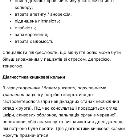
поява домішок крові чи слизу у калі, зміна його
кольору;
втрата апетиту / анорексія;
підвищена пітливість;
слабкість;
запаморочення;
втрата свідомості.
Спеціалісти підкреслюють, що відчуття болю може бути
більш вираженим у пацієнтів зі стресом, депресією,
тривогою.
Діагностика кишкової кольки
З
газоутворенням і болем у животі
,
порушеннями
травлення
пацієнту потрібно звертатися до
гастроентеролога (при невідкладних станах необхідний
огляд хірурга). Під час консультації проводиться огляд
шкіри, слизових оболонок, пальпація органів черевної
порожнини, збір анамнезу та визначаються дослідження,
які потрібно буде пройти. Для діагностики кишкової кольки
можуть призначатися: