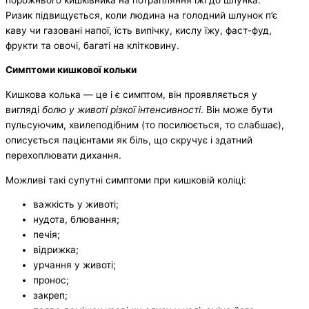
Ризик підвищується, коли людина на голодний шлунок п’є
каву чи газовані напої, їсть випічку, кислу їжу, фаст-фуд,
фрукти та овочі, багаті на клітковину.
Симптоми кишкової кольки
Кишкова колька — це і є симптом, він проявляється у
вигляді
болю у животі різкої інтенсивності
. Він може бути
пульсуючим, хвилеподібним (то посилюється, то слабшає),
описується пацієнтами як біль, що скручує і здатний
перехоплювати дихання.
Можливі такі супутні симптоми при кишковій коліці:
важкість у животі;
нудота, блювання;
печія;
відрижка;
урчання у животі;
пронос;
закреп;