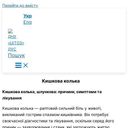
Перейти до вмісту
Укр
Eng
Пошук
Кишкова колька
Кишкова колька, шлункова: причини, симптоми та
лікування
Кишкова колька — раптовий сильний біль у животі,
викликаний гострим
спазмом кишківника
. Він потребує
своєчасної діагностики та лікування, оскільки серед його
причин — захворювання і стани, які загрожують життю.