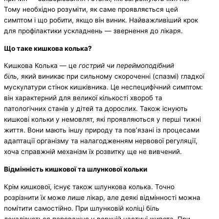
Тому необхідно розуміти, як саме проявляється цей
симптом і що робити, якщо він виник. Найважливіший крок
для профілактики ускладнень — звернення до лікаря.
Що таке кишкова колька?
Кишкова Колька — це
гострий чи переймоподібний
біль,
який виникає при сильному скороченні (спазмі) гладкої
мускулатури стінок кишківника. Це неспецифічний симптом:
він характерний для великої кількості хвороб та
патологічних станів у дітей та дорослих. Також існують
кишкові кольки у немовлят, які проявляються у перші тижні
життя. Вони мають іншу природу та пов’язані із процесами
адаптації організму та налагодженням нервової регуляції,
хоча справжній механізм їх розвитку ще не вивчений.
Відмінність кишкової та шлункової кольки
Крім кишкової, існує також шлункова колька. Точно
розрізнити їх може лише лікар, але деякі відмінності можна
помітити самостійно. При шлунковій коліці біль
локалізується переважно у верхній частині живота. При