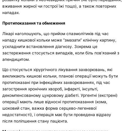
вживання жирної чи гострої їжі тощо), а також повторних
нападах.
Протипоказання та обмеження
Лікарі наголошують, що прийом спазмолітиків під час
нападу кишкової кольки може “змазати” клінічну картину,
ускладнити встановлення діагнозу. Зокрема це
застереження стосується випадків, коли біль пов’язаний з
апендицитом.
Що стосується хірургічного лікування захворювань, які
викликають кишкові кольки, планові операції можуть бути
протипоказані при інфекційних захворюваннях, під час
загострення хронічних хвороб, інфаркті, інсульті,
декомпенсованому цукровому діабеті. Ургентні (екстрені)
операції мають лише відносні протипоказання (кома,
шоковий стан, важка форма серцево-легеневої
недостатності), і операція має бути проведена відразу
після поліпшення стану пацієнта.