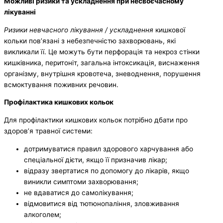
Можливі ризики та ускладнення при несвоєчасному
лікуванні
Ризики невчасного лікування / ускладнення
кишкової
кольки пов’язані з небезпечністю захворювань, які
викликали її. Це можуть бути перфорація та некроз стінки
кишківника, перитоніт, загальна інтоксикація, виснаження
організму, внутрішня кровотеча, зневоднення, порушення
всмоктування поживних речовин.
Профілактика кишкових кольок
Для профілактики кишкових кольок потрібно дбати про
здоров’я травної системи:
дотримуватися правил здорового харчування або
спеціальної дієти, якщо її призначив лікар;
відразу звертатися по допомогу до лікарів, якщо
виникли симптоми захворювання;
не вдаватися до самолікування;
відмовитися від тютюнопаління, зловживання
алкоголем;