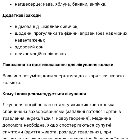
натщесерце: кава, яблука, банани, випічка.
Додаткові заходи
відмова від шкідливих звичок;
щоденні прогулянки та фізичні вправи (без надмірних
навантажень);
здоровий сон;
психоемоційна рівновага.
Показання та протипоказання для лікування кольки
Важливо розуміти, коли звертатися до лікаря з кишковою
колькою.
Кому і коли рекомендується лікування
Лікування потрібне пацієнтам, у яких кишкова колька
спричинена захворюваннями (запальні патології органів
травлення,
інфекції ШКТ,
новоутворення). Медична
допомога необхідна, якщо спостерігаються супутні
симптоми (здуття живота, розлади травлення), при
розвитку кольки з неочевидних причин (не було переїдання,