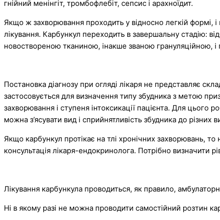
гнійний менінгіт, тромбофлебіт, сепсис і арахноїдит.
Якщо ж захворювання проходить у відносно легкій формі, і
лікування. Карбункул переходить в завершальну стадію: ві
новоствореною тканиною, інакше званою грануляційною, і
Постановка діагнозу при огляді лікаря не представляє скл
застосовується для визначення типу збудника з метою приз
захворювання і ступеня інтоксикації пацієнта. Для цього ро
можна з’ясувати вид і сприйнятливість збудника до різних ви
Якщо карбункул протікає на тлі хронічних захворювань, то 
консультація лікаря-ендокринолога. Потрібно визначити рів
Лікування карбункула проводиться, як правило, амбулаторно
Ні в якому разі не можна проводити самостійний розтин ка