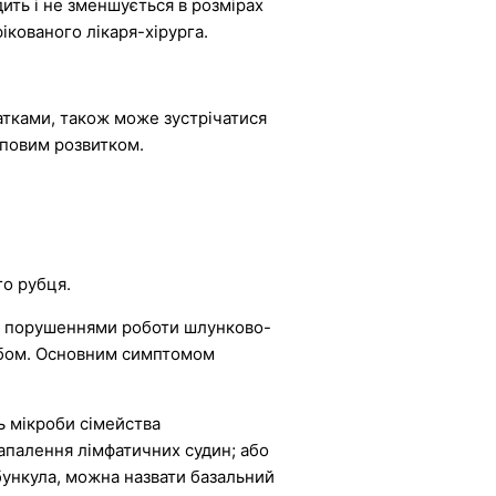
ить і не зменшується в розмірах
ікованого лікаря-хірурга.
патками, також може зустрічатися
уповим розвитком.
го рубця.
м, порушеннями роботи шлунково-
нобом. Основним симптомом
ь мікроби сімейства
запалення лімфатичних судин; або
рбункула, можна назвати базальний