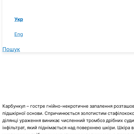
Укр
Eng
Пошук
Карбункул – гостре гнійно-некротичне запалення розташован
підшкірної основи. Спричинюється золотистим стафілококо
ділянці ураження виникає численний тромбоз дрібних судин
інфільтрат, який піднімається над поверхнею шкіри. Шкіра 