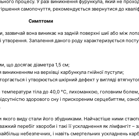
ьного процесу. У разі виникнення фурункула, який не проход
огіршення самопочуття, рекомендується звернутися до кваліф
Симптоми
ки, зазвичай вона виникає на задній поверхні шиї або між ло
кі утворення. Запалення даного роду характеризується пост
и, що досягає діаметра 1,5 см;
 виникненням на верхівці карбункула гнійної пустули;
дторгається і утворюється шкірний дефект у вигляді втягнуто
м температури тіла до 40,0 °С, лихоманкою, головним боле
 відсутністю здорового сну і прискореним серцебиттям, оз
.
би якого виду стали його збудниками. Найчастіше ними стают
жкий перебіг хвороби і такі її ускладнення як лімфангіт – 
е найбільш небезпечних, і навіть смертельних ускладнень ка