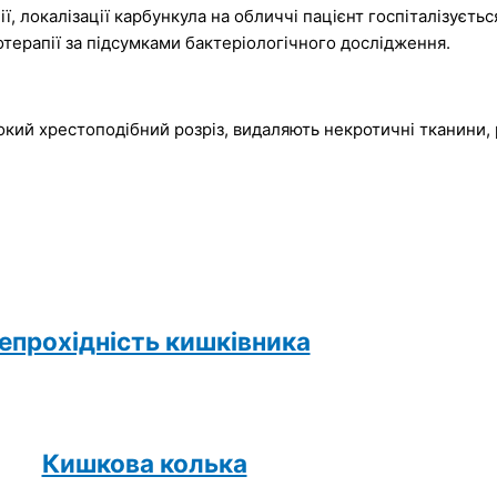
, локалізації карбункула на обличчі пацієнт госпіталізується
отерапії за підсумками бактеріологічного дослідження.
кий хрестоподібний розріз, видаляють некротичні тканини,
епрохідність кишківника
Кишкова колька