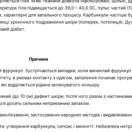
яється гній. М’які тканини довкола інфільтровані, щільні, 
атура тіла підвищується до 39,0 – 40,0 0С, пульс частий (100 
, характерні для запального процесу. Карбункули частіше б
 ділянці хронічного подразнення шкіри (поперек, потилиця). 
овий діабет.
Причини
фурункул. Зустрічаються випадки, коли виниклий фурункул с
ітету, в умовах контакту з одягом, запалення починає прогр
кі відділяється рідина зеленуватого кольору.
икий (до 10 см) дефект шкіри, після чого разом з частинкам
ться досить сильним неприємним запахом.
самолікування, застосування народних методів і видавлюванн
: утворення карбункула, сепсис і менінгіт. Небезпека нетр