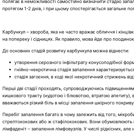
полягає в неможливості самостійно визначити стадію запал
протягом 1-2 днів, і при цьому спостерігається загальне п
Карбункул – хвороба, яка не часто вражає обличчя і кінців
на попереку і сідницях. Як правило, мова йде про поодино
До основних стадій розвитку карбункула можна віднести:
утворення серозного інфільтрату конусоподібної форм
гнійно-некротична стадія запалення характеризується
стадія загоєння, в ході якої некротичний стрижень ві
Перші дві стадії проходять, супроводжуючись підвищення
кишкового тракту (нудотою і блювотою, втратою апетиту),
вважаються різкий біль в місці запалення шкірного покриву
Перебіг запалення багато в чому залежить від того, мікро
стрептококових або ж стафілококових. Вони обумовлюють ва
лімфаденіт – запалення лімфовузлів. У числі рідкісних, ал