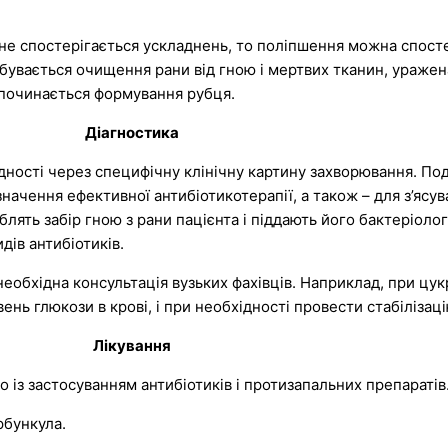
 не спостерігається ускладнень, то поліпшення можна спост
дбувається очищення рани від гною і мертвих тканин, уражен
 починається формування рубця.
Діагностика
адності через специфічну клінічну картину захворювання. По
начення ефективної антибіотикотерапії, а також – для з’ясу
блять забір гною з рани пацієнта і піддають його бактеріоло
дів антибіотиків.
необхідна консультація вузьких фахівців. Наприклад, при цу
ень глюкози в крові, і при необхідності провести стабілізац
Лікування
 із застосуванням антибіотиків і протизапальних препаратів
рбункула.