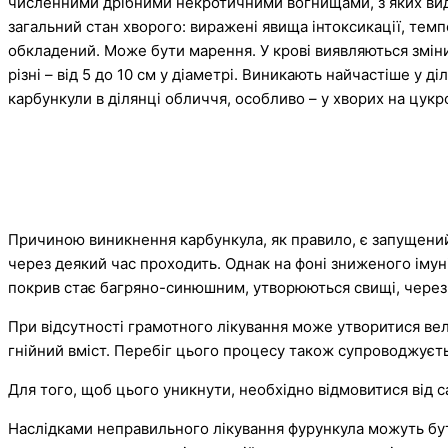
численними дрібними некротичними вогнищами, з яких виділ
загальний стан хворого: виражені явища інтоксикації, темпер
обкладений. Може бути марення. У крові виявляються зміни
різні – від 5 до 10 см у діаметрі. Виникають найчастіше у
карбункули в ділянці обличчя, особливо – у хворих на цукр
Причиною виникнення карбункула, як правило, є запущений 
через деякий час проходить. Однак на фоні зниженого імун
покрив стає багряно-синюшним, утворюються свищі, через я
При відсутності грамотного лікування може утворитися вел
гнійний вміст. Перебіг цього процесу також супроводжує
Для того, щоб цього уникнути, необхідно відмовитися від 
Наслідками неправильного лікування фурункула можуть бути