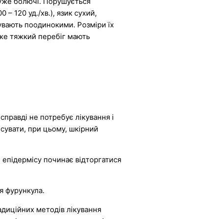
дуже болючі. Порушується
– 120 уд./хв.), язик сухий,
увають поодинокими. Розміри їх
Дуже тяжкий перебіг мають
правді не потребує лікування і
есувати, при цьому, шкірний
и епідермісу починає відторгатися
я фурункула.
адиційних методів лікування