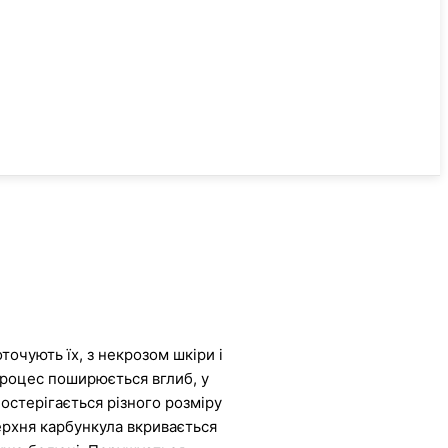
очують їх, з некрозом шкіри і
процес поширюється вглиб, у
остерігається різного розміру
верхня карбункула вкривається