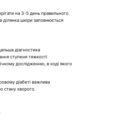
ерігати на 3-5 день правильного
а ділянка шкіри заповнюється
дальша діагностика
вання ступеня тяжкості
гічному дослідженню, в ході якого
кровому діабеті важлива
ію стану хворого.
.