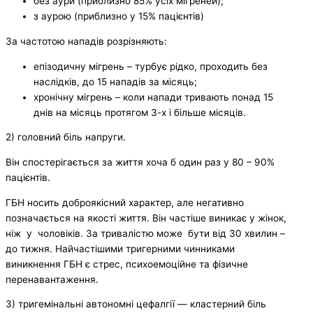
без аури (приблизно 85% усіх мігреней);
з аурою (приблизно у 15% пацієнтів)
За частотою нападів розрізняють:
епізодичну мігрень – турбує рідко, проходить без
наслідків, до 15 нападів за місяць;
хронічну мігрень – коли напади тривають понад 15
днів на місяць протягом 3-х і більше місяців.
2) головний біль напруги.
Він спостерігається за життя хоча б один раз у 80 – 90%
пацієнтів.
ГБН носить доброякісний характер, але негативно
позначається на якості життя. Він частіше виникає у жінок,
ніж у чоловіків. За тривалістю може бути від 30 хвилин –
до тижня. Найчастішими тригерними чинниками
виникнення ГБН є стрес, психоемоційне та фізичне
перенавантаження.
3) тригемінальні автономні цефалгії — кластерний біль