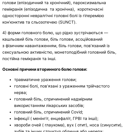
голови (епізодичний та хронічний), пароксизмальна
гемікранія (епізодична та хронічна), короткочасні
односторонні невралгічні головні болі із гіперемією
кон’юнктив та сльозотечею (SUNCT).
4) форми головного болю, що рідко зустрічаються —
кашльовий біль голови, біль голови, асоційований
з фізичним навантаженням, біль голови, пов’язаний із
сексуальною активністю, монетоподібний головний біль,
постійна гемікранія та інші.
Основні причини вторинного болю голови:
травматичне ураження голови;
головні болі, пов’язані з ураженням трійчастого
нерва;
головний біль, спричинений надмірним
використанням лікарських засобів;
головний біль, спричинений Соvid;
інфекції ( менінгіт, енцефаліт, ГРВІ та інші);
хвороби очей ( глаукома), вух ( отит), носа (синусити),
зубів та інших структур обличчя або черепа;