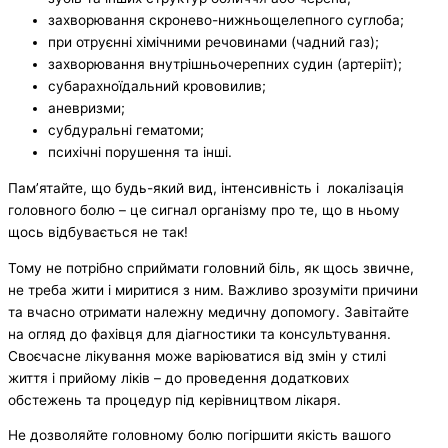
захворювання скронево-нижньощелепного суглоба;
при отруєнні хімічними речовинами (чадний газ);
захворювання внутрішньочерепних судин (артерііт);
субарахноїдальний крововилив;
аневризми;
субдуральні гематоми;
психічні порушення та інші.
Пам’ятайте, що будь-який вид, інтенсивність і локалізація
головного болю – це сигнал організму про те, що в ньому
щось відбувається не так!
Тому не потрібно сприймати головний біль, як щось звичне,
не треба жити і миритися з ним. Важливо зрозуміти причини
та вчасно отримати належну медичну допомогу. Завітайте
на огляд до фахівця для діагностики та консультування.
Своєчасне лікування може варіюватися від змін у стилі
життя і прийому ліків – до проведення додаткових
обстежень та процедур під керівництвом лікаря.
Не дозволяйте головному болю погіршити якість вашого