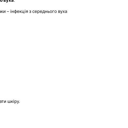
о вуха
.
ки – інфекція з середнього вуха
ти шкіру.