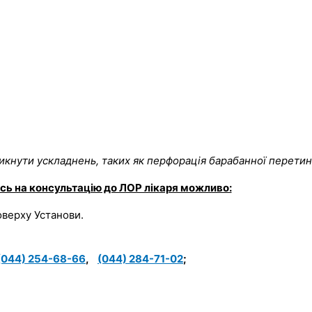
икнути ускладнень, таких як перфорація барабанної перетин
сь на консультацію до ЛОР лікаря можливо:
оверху Установи.
(044) 254-68-66
,
(044) 284-71-02
;