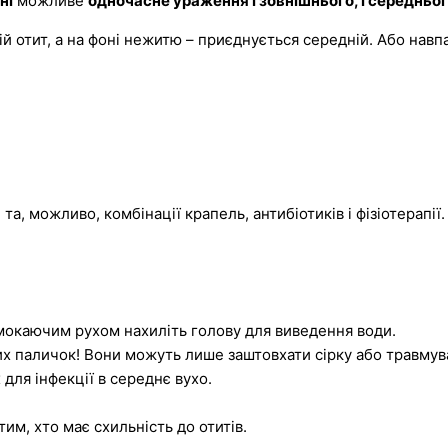
ні
можливе
одночасне ураження і зовнішнього, і середньог
ій отит, а на фоні нежитю – приєднується середній. Або навпа
я
та, можливо, комбінації крапель, антибіотиків і фізіотерапії.
мокаючим рухом нахиліть голову для виведення води.
х паличок! Вони можуть лише заштовхати сірку або травмува
для інфекції в середнє вухо.
тим, хто має схильність до отитів.