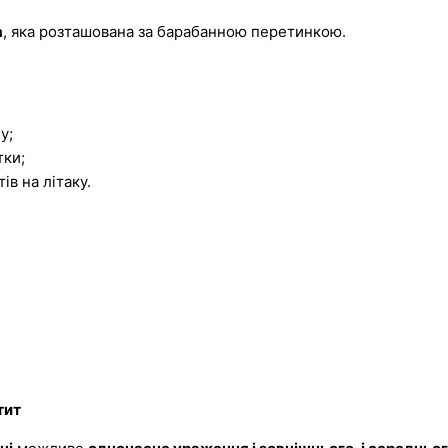
а
, яка розташована за барабанною перетинкою.
у;
тки;
тів на літаку.
тит