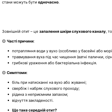
стани можуть бути
одночасно
.
Зовнішній отит – це
запалення шкіри слухового каналу
, т
🟡
Часті причини
:
потрапляння води у вухо (особливо у басейні або морі
травмування вуха під час чищення (ватні палички, сір
грибкові ураження або бактеріальна інфекція.
🟡
Симптоми
:
біль при натисканні на вухо або жуванні;
свербіж і набряк слухового проходу;
рідина з неприємним запахом;
відчуття закладеності.
Що таке середній отит?