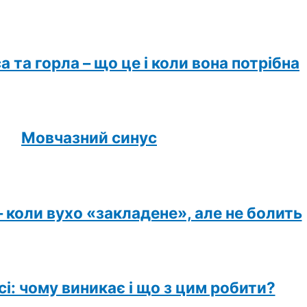
а та горла – що це і коли вона потрібна
Мовчазний синус
 коли вухо «закладене», але не болить
сі: чому виникає і що з цим робити?