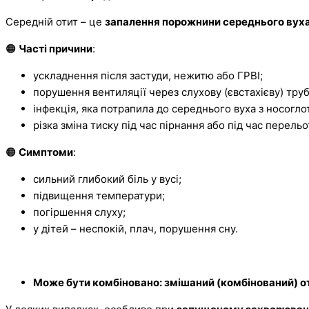
Середній отит – це
запалення порожнини середнього вух
🟠
Часті причини
:
ускладнення після застуди, нежитю або ГРВІ;
порушення вентиляції через слухову (євстахієву) труб
інфекція, яка потрапила до середнього вуха з носогло
різка зміна тиску під час пірнання або під час перельо
🟠
Симптоми
:
сильний глибокий біль у вусі;
підвищення температури;
погіршення слуху;
у дітей – неспокій, плач, порушення сну.
Може бути комбіновано: змішаний (комбінований) о