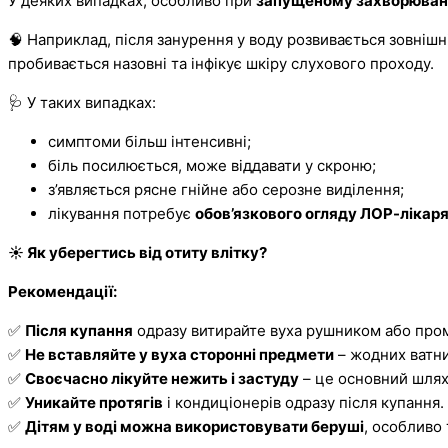
У деяких випадках, особливо при
запущеному захворюван
🧠 Наприклад, після занурення у воду розвивається зовнішн
пробивається назовні та інфікує шкіру слухового проходу.
🩺 У таких випадках:
симптоми більш інтенсивні;
біль посилюється, може віддавати у скроню;
з’являється рясне гнійне або серозне виділення;
лікування потребує
обов’язкового огляду ЛОР-лікар
☀
Як уберегтись від отиту влітку?
Рекомендації:
✅
Після купання
одразу витирайте вуха рушником або про
✅
Не вставляйте у вуха сторонні предмети
– жодних ватни
✅
Своєчасно лікуйте нежить і застуду
– це основний шлях 
✅
Уникайте протягів
і кондиціонерів одразу після купання.
✅
Дітям у воді можна використовувати беруші
, особливо 