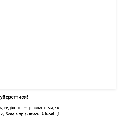
 уберегтися!
ь, виділення – це симптоми, які
у буде відрізнятись. А іноді ці