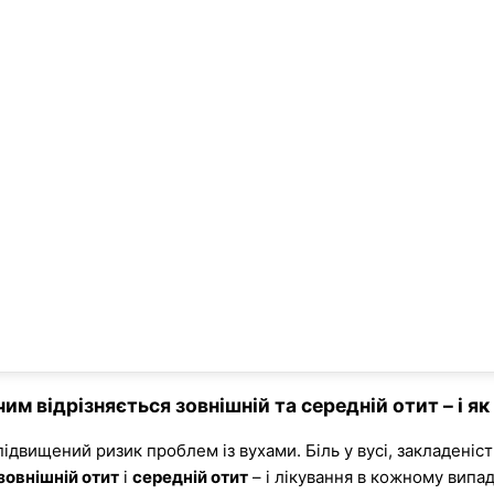
чим відрізняється зовнішній та середній отит – і як
підвищений ризик проблем із вухами. Біль у вусі, закладеніст
зовнішній отит
і
середній отит
– і лікування в кожному випадк