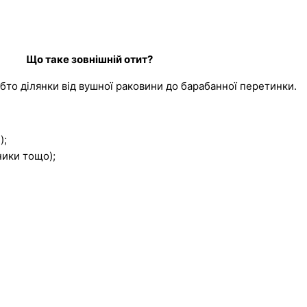
Що таке зовнішній отит?
обто ділянки від вушної раковини до барабанної перетинки.
);
ники тощо);