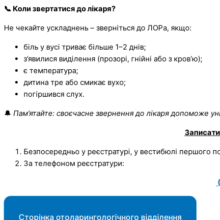
📞
Коли звертатися до лікаря?
Не чекайте ускладнень – зверніться до ЛОРа, якщо:
біль у вусі триває більше 1–2 днів;
з’явилися виділення (прозорі, гнійні або з кров’ю);
є температура;
дитина тре або смикає вухо;
погіршився слух.
🔔
Пам’ятайте: своєчасне звернення до лікаря допоможе ун
Записати
Безпосередньо у реєстратурі, у вестибюлі першого п
За телефоном реєстратури:
Сторінка отоларингологічного відділення