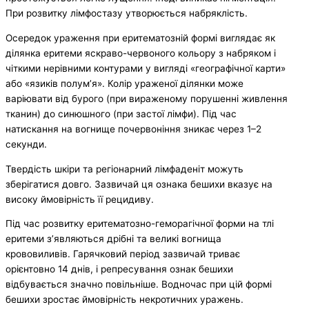
При розвитку лімфостазу утворюється набряклість.
Осередок ураження при еритематозній формі виглядає як
ділянка еритеми яскраво-червоного кольору з набряком і
чіткими нерівними контурами у вигляді «географічної карти»
або «язиків полум’я». Колір ураженої ділянки може
варіювати від бурого (при вираженому порушенні живлення
тканин) до синюшного (при застої лімфи). Під час
натискання на вогнище почервоніння зникає через 1–2
секунди.
Твердість шкіри та регіонарний лімфаденіт можуть
зберігатися довго. Зазвичай ця ознака бешихи вказує на
високу ймовірність її рецидиву.
Під час розвитку еритематозно-геморагічної форми на тлі
еритеми з’являються дрібні та великі вогнища
крововиливів. Гарячковий період зазвичай триває
орієнтовно 14 днів, і репресування ознак бешихи
відбувається значно повільніше. Водночас при цій формі
бешихи зростає ймовірність некротичних уражень.