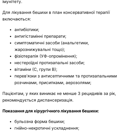
імунітету.
Для лікування бешихи в план консервативної терапії
включаються:
антибіотики;
антигістамінні препарати;
симптоматичні засоби (анальгетики,
жарознижувальні тощо);
фізіотерапія (УФ-опромінення);
нестероїдні протизапальні засоби;
вітаміни (С, групи В);
перев’язки з антисептичними та протизапальними
розчинами, присипками, аерозолями;
Пацієнтам, у яких виникає не менше 3 рецидивів за рік,
рекомендується диспансеризація.
Показання для хірургічного лікування бешихи:
бульозна форма бешихи;
гнійно-некротичні ускладнення;