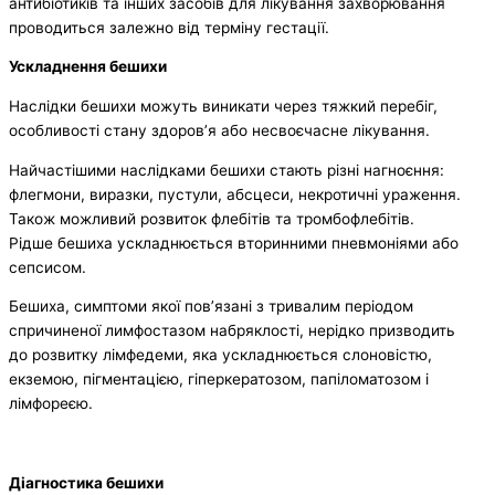
антибіотиків та інших засобів для лікування захворювання
проводиться залежно від терміну гестації.
Ускладнення бешихи
Наслідки бешихи можуть виникати через тяжкий перебіг,
особливості стану здоров’я або несвоєчасне лікування.
Найчастішими наслідками бешихи стають різні нагноєння:
флегмони, виразки, пустули, абсцеси, некротичні ураження.
Також можливий розвиток флебітів та тромбофлебітів.
Рідше бешиха ускладнюється вторинними пневмоніями або
сепсисом.
Бешиха, симптоми якої пов’язані з тривалим періодом
спричиненої лимфостазом набряклості, нерідко призводить
до розвитку лімфедеми, яка ускладнюється слоновістю,
екземою, пігментацією, гіперкератозом, папіломатозом і
лімфореєю.
Діагностика бешихи