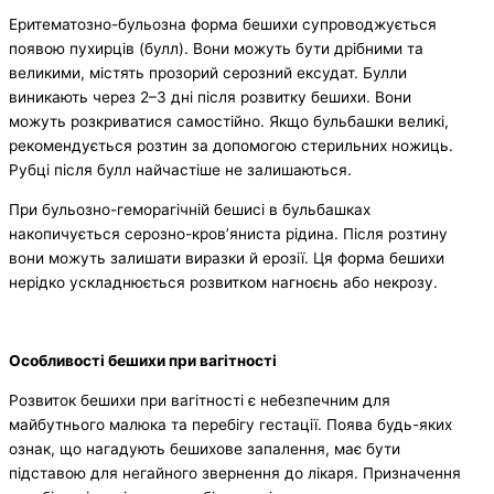
Еритематозно-бульозна форма бешихи супроводжується
появою пухирців (булл). Вони можуть бути дрібними та
великими, містять прозорий серозний ексудат. Булли
виникають через 2–3 дні після розвитку бешихи. Вони
можуть розкриватися самостійно. Якщо бульбашки великі,
рекомендується розтин за допомогою стерильних ножиць.
Рубці після булл найчастіше не залишаються.
При бульозно-геморагічній бешисі в бульбашках
накопичується серозно-кров’яниста рідина. Після розтину
вони можуть залишати виразки й ерозії. Ця форма бешихи
нерідко ускладнюється розвитком нагноєнь або некрозу.
Особливості бешихи при вагітності
Розвиток бешихи при вагітності є небезпечним для
майбутнього малюка та перебігу гестації. Поява будь-яких
ознак, що нагадують бешихове запалення, має бути
підставою для негайного звернення до лікаря. Призначення