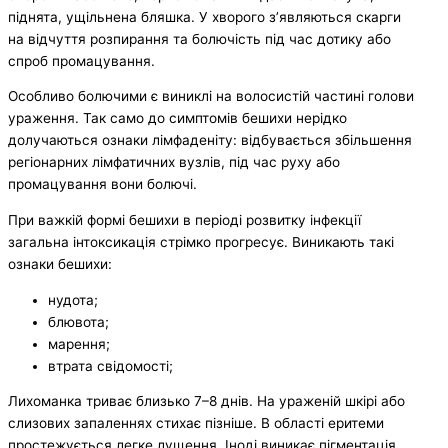
піднята, ущільнена бляшка. У хворого з’являються скарги
на відчуття розпирання та болючість під час дотику або
спроб промацування.
Особливо болючими є виниклі на волосистій частині голови
ураження. Так само до симптомів бешихи нерідко
долучаються ознаки лімфаденіту: відбувається збільшення
регіонарних лімфатичних вузлів, під час руху або
промацування вони болючі.
При важкій формі бешихи в періоді розвитку інфекції
загальна інтоксикація стрімко прогресує. Виникають такі
ознаки бешихи:
нудота;
блювота;
марення;
втрата свідомості;
Лихоманка триває близько 7–8 днів. На ураженій шкірі або
слизових запаленнях стихає пізніше. В області еритеми
простежується легке лущення. Іноді виникає пігментація.