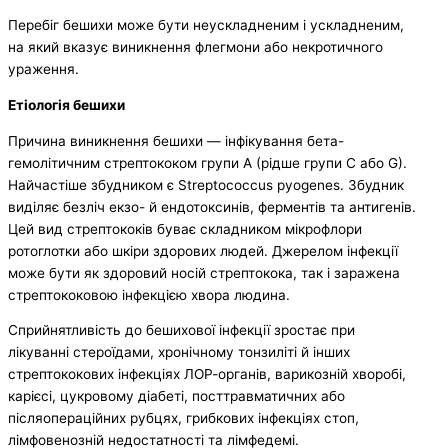
Перебіг бешихи може бути неускладненим і ускладненим,
на який вказує виникнення флегмони або некротичного
ураження.
Етіологія бешихи
Причина виникнення бешихи — інфікування бета-
гемолітичним стрептококом групи A (рідше групи C або G).
Найчастіше збудником є Streptococcus pyogenes. Збудник
виділяє безліч екзо- й ендотоксинів, ферментів та антигенів.
Цей вид стрептококів буває складником мікрофлори
ротоглотки або шкіри здорових людей. Джерелом інфекції
може бути як здоровий носій стрептокока, так і заражена
стрептококовою інфекцією хвора людина.
Сприйнятливість до бешихової інфекції зростає при
лікуванні стероїдами, хронічному тонзиліті й інших
стрептококових інфекціях ЛОР-органів, варикозній хворобі,
карієсі, цукровому діабеті, посттравматичних або
післяопераційних рубцях, грибкових інфекціях стоп,
лімфовенозній недостатності та лімфедемі.