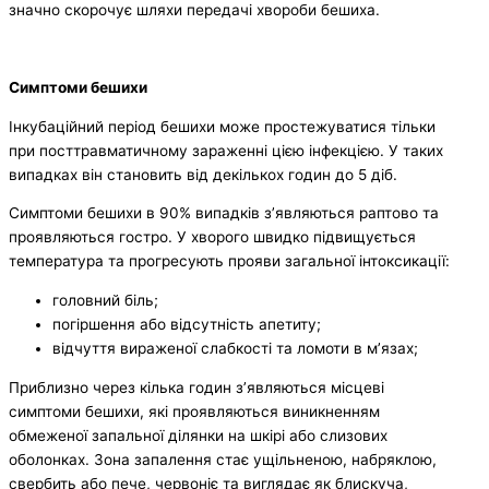
значно скорочує шляхи передачі хвороби бешиха.
Симптоми бешихи
Інкубаційний період бешихи може простежуватися тільки
при посттравматичному зараженні цією інфекцією. У таких
випадках він становить від декількох годин до 5 діб.
Симптоми бешихи в 90% випадків з’являються раптово та
проявляються гостро. У хворого швидко підвищується
температура та прогресують прояви загальної інтоксикації:
головний біль;
погіршення або відсутність апетиту;
відчуття вираженої слабкості та ломоти в м’язах;
Приблизно через кілька годин з’являються місцеві
симптоми бешихи, які проявляються виникненням
обмеженої запальної ділянки на шкірі або слизових
оболонках. Зона запалення стає ущільненою, набряклою,
свербить або пече, червоніє та виглядає як блискуча,