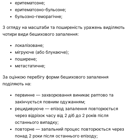
еритематозне;
еритематозно-бульозне;
бульозно-геморагічне;
З огляду на масштаби та поширеність уражень виділяють
чотири види бешихового запалення:
локалізоване;
мігруюче (або блукаюче);
поширене;
метастатичне;
За оцінкою перебігу форми бешихового запалення
поділяють на:
первинне — захворювання виникає раптово та
закінчується повним одужанням;
рецидивуюче — епізод запалення повторюється
через відрізок часу від 2 діб до 2 років після
останнього випадку;
повторне — запальний процес повторюється через
понад 2 роки після останнього епізоду;