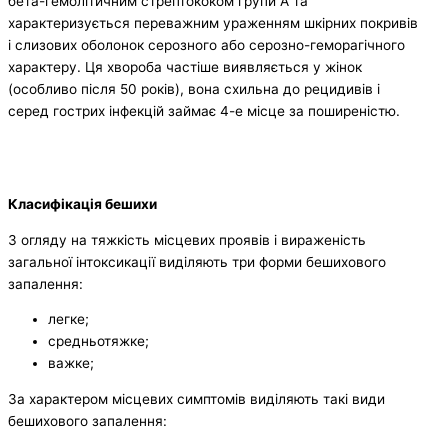
бета-гемолітичним стрептококом групи A та
характеризується переважним ураженням шкірних покривів
і слизових оболонок серозного або серозно-геморагічного
характеру. Ця хвороба частіше виявляється у жінок
(особливо після 50 років), вона схильна до рецидивів і
серед гострих інфекцій займає 4-е місце за поширеністю.
Класифікація бешихи
З огляду на тяжкість місцевих проявів і вираженість
загальної інтоксикації виділяють три форми бешихового
запалення:
легке;
средньотяжке;
важке;
За характером місцевих симптомів виділяють такі види
бешихового запалення: