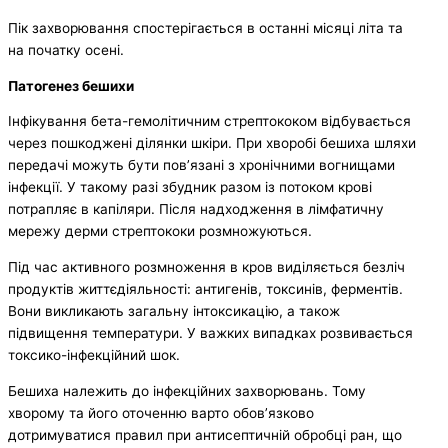
Пік захворювання спостерігається в останні місяці літа та
на початку осені.
Патогенез бешихи
Інфікування бета-гемолітичним стрептококом відбувається
через пошкоджені ділянки шкіри. При хворобі бешиха шляхи
передачі можуть бути пов’язані з хронічними вогнищами
інфекції. У такому разі збудник разом із потоком крові
потрапляє в капіляри. Після надходження в лімфатичну
мережу дерми стрептококи розмножуються.
Під час активного розмноження в кров виділяється безліч
продуктів життєдіяльності: антигенів, токсинів, ферментів.
Вони викликають загальну інтоксикацію, а також
підвищення температури. У важких випадках розвивається
токсико-інфекційний шок.
Бешиха належить до інфекційних захворювань. Тому
хворому та його оточенню варто обов’язково
дотримуватися правил при антисептичній обробці ран, що