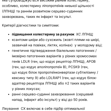
яке супроводжується високим рівнем холестерину,
особливо, холестерину ліпопротеїнів низької щільності
(ЛПНЩ) та раннім розвитком серцево-судинних
захворювань, таких як інфаркт та інсульт.
Критерії діагностики та симптоми:
підвищення холестерину за рахунок
ХС ЛПНЩ;
ксантоми шкіри або сухожиль (жовті плями на шкірі,
зазвичай на повіках, ліктях, колінах) у молодому віці;
генетичне підтверд­жен­ня біа­лельних патогенних /
імовірно патогенних варіантів у різних хромосомах
генів LDLR (ген, що кодує рецептор ЛПНЩ), APOB
(ген, що кодує аполіпопротеїн B), PCSK9 (ген,
що кодує білок пропротеїнконвертази субтилізину /
кексину типу 9) або LDLRAP1 (ген, що кодує білок-
адаптер рецептора ЛПНЩ) або ≥2 таких варіантів
у різних локусах;
ранні серцево-судинні захворювання (серцевий
напад, інфаркт або інсульт) у віці до 50 років.
Лікування СХ включає в себе підбір оптимальної