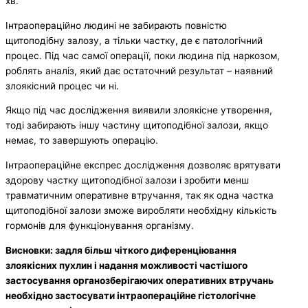
хв.
Інтраопераційно людині не забирають повністю
щитоподібну залозу, а тільки частку, де є патологічний
процес. Під час самої операції, поки людина під наркозом,
роблять аналіз, який дає остаточний результат – наявний
злоякісний процес чи ні.
Якщо під час дослідження виявили злоякісне утворення,
тоді забирають іншу частину щитоподібної залози, якщо
немає, то завершують операцію.
Інтраопераційне експрес дослідження дозволяє врятувати
здорову частку щитоподібної залози і зробити менш
травматичним оперативне втручання, так як одна частка
щитоподібної залози зможе виробляти необхідну кількість
гормонів для функціонування організму.
Висновки: задля більш чіткого диференціювання
злоякісних пухлин і надання можливості частішого
застосування органозберігаючих оперативних втручань
необхідно застосувати інтраопераційне гістологічне