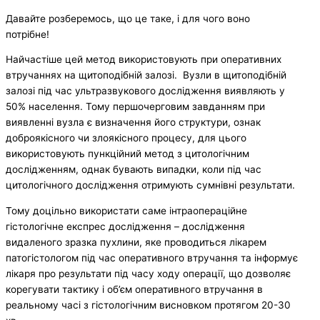
Давайте розберемось, що це таке, і для чого воно
потрібне!
Найчастіше цей метод використовують при оперативних
втручаннях на щитоподібній залозі. Вузли в щитоподібній
залозі під час ультразвукового дослідження виявляють у
50% населення. Тому першочерговим завданням при
виявленні вузла є визначення його структури, ознак
доброякісного чи злоякісного процесу, для цього
використовують пункційний метод з цитологічним
дослідженням, однак бувають випадки, коли під час
цитологічного дослідження отримують сумнівні результати.
Тому доцільно використати саме інтраопераційне
гістологічне експрес дослідження – дослідження
видаленого зразка пухлини, яке проводиться лікарем
патогістологом під час оперативного втручання та інформує
лікаря про результати під часу ходу операції, що дозволяє
корегувати тактику і об’єм оперативного втручання в
реальному часі з гістологічним висновком протягом 20-30