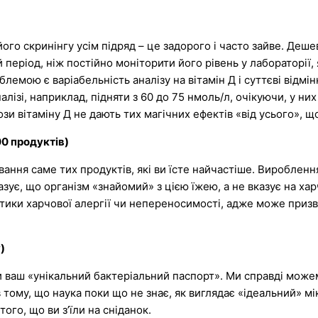
го скринінгу усім підряд – це задорого і часто зайве. Деш
 період, ніж постійно моніторити його рівень у лабораторії
мою є варіабельність аналізу на вітамін Д і суттєві відмінн
алізі, наприклад, підняти з 60 до 75 нмоль/л, очікуючи, у ни
дози вітаміну Д не дають тих магічних ефектів «від усього», 
0 продуктів)
ання саме тих продуктів, які ви їсте найчастіше. Виробленн
азує, що організм «знайомий» з цією їжею, а не вказує на ха
стики харчової алергії чи непереносимості, адже може приз
)
и ваш «унікальний бактеріальний паспорт». Ми справді можем
тому, що наука поки що не знає, як виглядає «ідеальний» мі
того, що ви з’їли на сніданок.