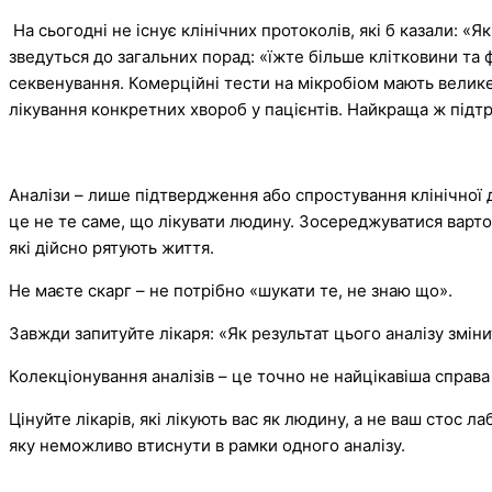
На сьогодні не існує клінічних протоколів, які б казали: «Я
зведуться до загальних порад: «їжте більше клітковини та
секвенування. Комерційні тести на мікробіом мають велике 
лікування конкретних хвороб у пацієнтів. Найкраща ж підтр
Аналізи – лише підтвердження або спростування клінічної д
це не те саме, що лікувати людину. Зосереджуватися варто
які дійсно рятують життя.
Не маєте скарг – не потрібно «шукати те, не знаю що».
Завжди запитуйте лікаря: «Як результат цього аналізу змінит
Колекціонування аналізів – це точно не найцікавіша справа 
Цінуйте лікарів, які лікують вас як людину, а не ваш стос 
яку неможливо втиснути в рамки одного аналізу.