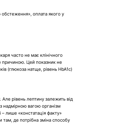
о обстеження», оплата якого у
каря часто не має клінічного
не причиною. Цей показник не
ків (глюкоза натще, рівень HbA1c)
 Але рівень лептину залежить від
й з надмірною вагою організм
і – лише «констатація факту»
 там, де потрібна зміна способу