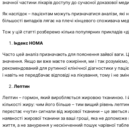
значної частини лікарів доступу до сучасної доказової мед
Як наслідок – пацієнтам можуть призначатися аналізи, які 
більшості випадків лягає на плечі кінцевого споживача ме
Тож у цій статті розберемо кілька популярних прикладів «ді
Індекс НОМА
Часто цей аналіз призначають для пояснення зайвої ваги. Ц
значення. Якщо ви вже маєте ожиріння, ми і так розуміємо,
рекомендований для рутинної клінічної діагностики у паціє
і навіть не передбачає відповіді на лікування, тому і не змі
Лептин
Лептин – гормон, який виробляється жировою тканиною. І й
кількості жиру: чим його більше – тим вищий рівень лептин
перестає «чути» сигнали від жирової тканини – це зветься 
наявності жирової тканини за ваші гроші, яка не допоможе 
життя, а не занурення у нескінченний пошук чарівної табле