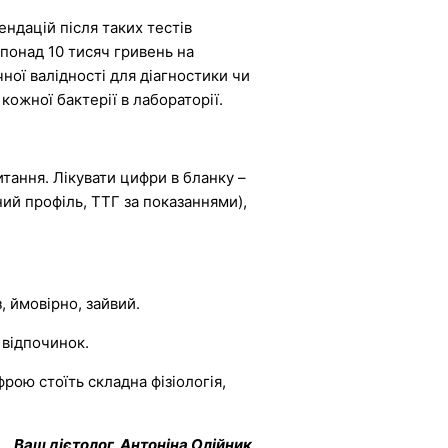
ендацій після таких тестів
 понад 10 тисяч гривень на
ної валідності для діагностики чи
кожної бактерії в лабораторії.
итання. Лікувати цифри в бланку –
ий профіль, ТТГ за показаннями),
, ймовірно, зайвий.
 відпочинок.
фрою стоїть складна фізіологія,
Ваш дієтолог, Антоніна Олійник