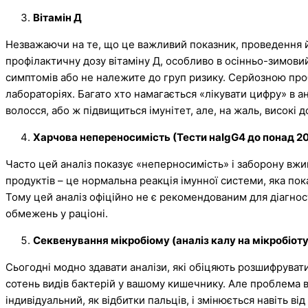
Вітамін Д
Незважаючи на те, що це важливий показник, проведення йо
профілактичну дозу вітаміну Д, особливо в осінньо-зимовий
симптомів або не належите до груп ризику. Серйозною пробле
лабораторіях. Багато хто намагається «лікувати цифру» в ан
волосся, або ж підвищиться імунітет, але, на жаль, високі 
Харчова непереносимість (Тести наIgG4 до понад 20
Часто цей аналіз показує «неперносимість» і заборону вжив
продуктів – це нормальна реакція імунної системи, яка пок
Тому цей аналіз офіційно не є рекомендованим для діагно
обмежень у раціоні.
Секвенування мікробіому (аналіз калу на мікробіоту
Сьогодні модно здавати аналізи, які обіцяють розшифруват
сотень видів бактерій у вашому кишечнику. Але проблема в 
індивідуальний, як відбитки пальців, і змінюється навіть від 