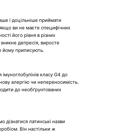
евше і доцільніше приймати
, якщо ви не маєте специфічних
ості його рівня в різних
х зникне депресія, виросте
що йому приписують.
я імуноглобулінів класу G4 до
рчову алергію чи непереносимість.
водити до необґрунтованих
о дізнатися латинські назви
кробіом. Він настільки ж