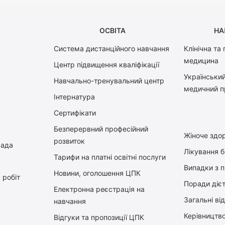
ОСВІТА
НА
Система дистанційного навчання
Клінічна та
медицина
Центр підвищення кваліфікації
Український
Навчально-тренувальний центр
медичний п
Інтернатура
Сертифікати
Безперервний професійний
Жіноче здор
розвиток
рада
Лікування 
Тарифи на платні освітні послуги
Випадки з 
Новини, оголошення ЦПК
 робіт
Поради діє
Електронна реєстрація на
Загальні ві
навчання
Керiвництв
Відгуки та пропозиції ЦПК