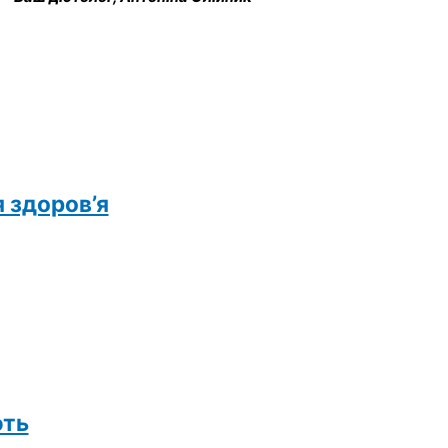
 здоров’я
ють