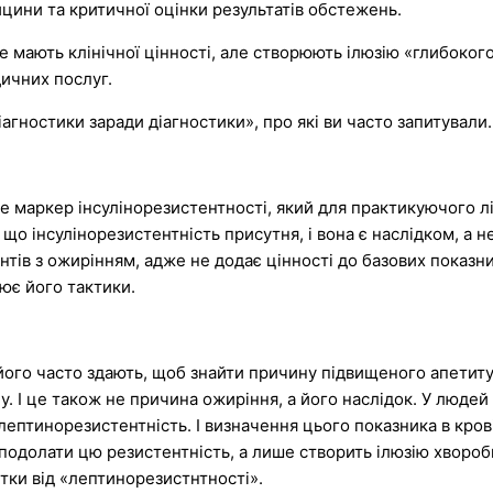
ицини та критичної оцінки результатів обстежень.
не мають клінічної цінності, але створюють ілюзію «глибоког
дичних послуг.
агностики заради діагностики», про які ви часто запитували.
е маркер інсулінорезистентності, який для практикуючого лі
 що інсулінорезистентність присутня, і вона є наслідком, а 
нтів з ожирінням, адже не додає цінності до базових показни
нює його тактики.
ого часто здають, щоб знайти причину підвищеного апетиту.
у. І це також не причина ожиріння, а його наслідок. У люде
лептинорезистентність. І визначення цього показника в кров
подолати цю резистентність, а лише створить ілюзію хвороби
тки від «лептинорезистнтності».