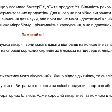
кщо у вас мало бактерії
X
, з’їжте продукт
Y
». Більшість реком
 ферментованих продуктів». Для цього не потрібно витрачати
значення для науки, але поки що не мають достатньої клініч
имка мікробіому – різноманітне харчування, а не підрахунок 
Памятайте!
умки лікаря і вони мають давати відповідь на конкретне зап
 на справді корисних скринінгах (глюкоза натщесерце, ліпідн
ь тактику мого лікування?». Якщо відповідь «ніяк», то аналіз
у житті. Витратьте ці кошти на якісні продукти, спортзал або
лабораторних бланків. Адже хороший лікар знає: за кожною ци