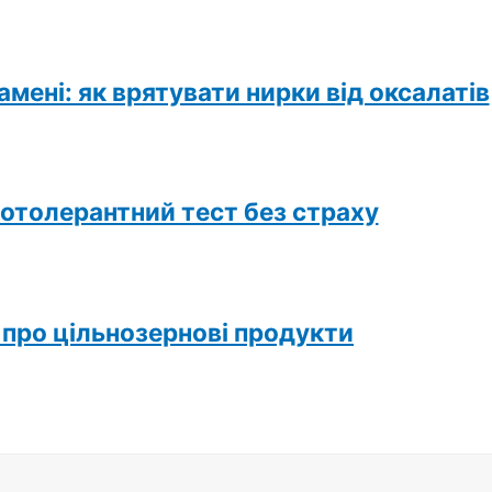
амені: як врятувати нирки від оксалатів
отолерантний тест без страху
про цільнозернові продукти