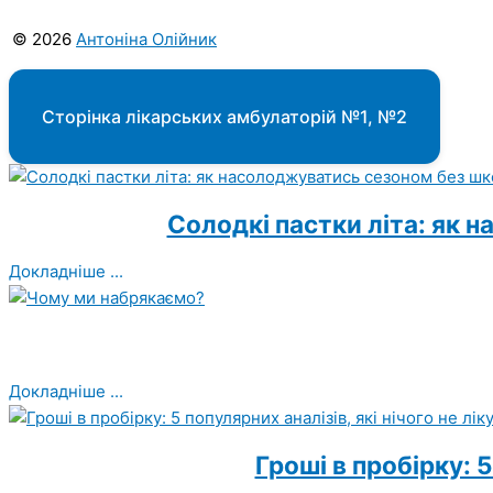
© 2026
Антоніна Олійник
Сторінка лікарських амбулаторій №1, №2
Солодкі пастки літа: як 
Докладніше ...
Докладніше ...
Гроші в пробірку: 5