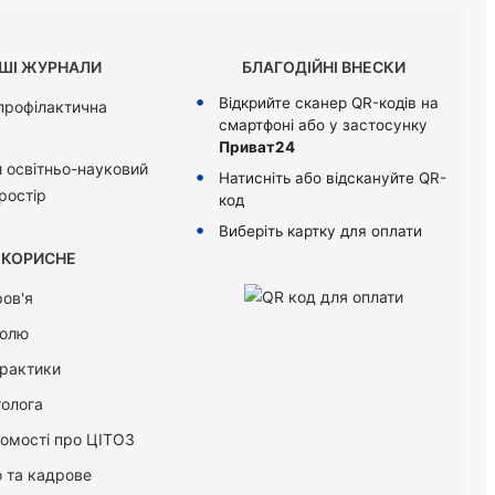
ШІ ЖУРНАЛИ
БЛАГОДІЙНІ ВНЕСКИ
Відкрийте сканер QR-кодів на
 профілактична
смартфоні або у застосунку
Приват24
 освітньо-науковий
Натисніть або відскануйте QR-
ростір
код
Виберіть картку для оплати
КОРИСНЕ
ов'я
болю
практики
толога
домості про ЦІТОЗ
о та кадрове