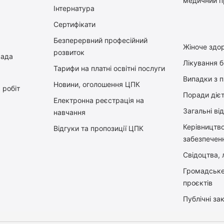
медичний п
Інтернатура
Сертифікати
Безперервний професійний
Жіноче здор
розвиток
рада
Лікування 
Тарифи на платні освітні послуги
Випадки з 
Новини, оголошення ЦПК
 робіт
Поради діє
Електронна реєстрація на
Загальні ві
навчання
Керiвництв
Відгуки та пропозиції ЦПК
забезпечен
Свідоцтва, л
Громадське
проєктів
Публічні зак