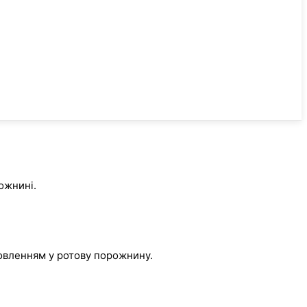
ожнині.
новленням у ротову порожнину.