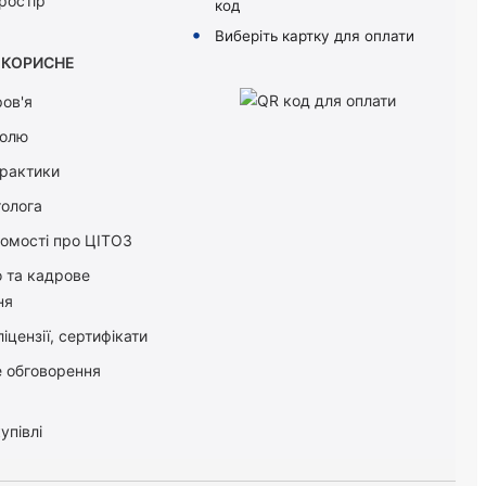
ростір
код
Виберіть картку для оплати
КОРИСНЕ
ов'я
болю
практики
толога
домості про ЦІТОЗ
о та кадрове
ня
іцензії, сертифікати
 обговорення
упівлі