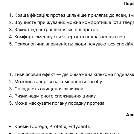
Пере
Краща фіксація: протез щільніше прилягає до ясен, з
Зручність при жуванні: можна комфортніше їсти тверд
Захист від потрапляння їжі під протез.
Комфорт: зменшується тертя та подразнення ясен.
Психологічна впевненість: люди почуваються спокійні
Тимчасовий ефект — дія обмежена кількома годинам
Можлива алергія на компоненти засобу.
Складність очищення залишків.
Ризик надмірного споживання цинку.
Може маскувати погану посадку протеза.
Аль
Креми (Corega, Protefix, Fittydent).
Порошки — менше залишків, легко змиваються.