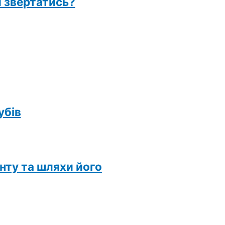
и звертатись?
убів
нту та шляхи його