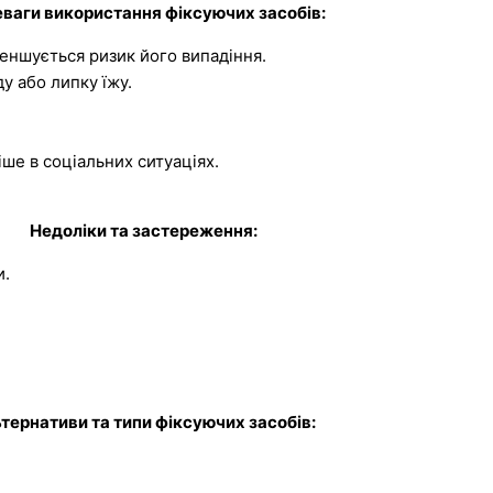
ваги використання фіксуючих засобів:
меншується ризик його випадіння.
у або липку їжу.
ше в соціальних ситуаціях.
Недоліки та застереження:
и.
тернативи та типи фіксуючих засобів: