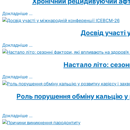
Хронічний рецидивуючий афто
Докладніше ...
Досвід участі
Докладніше ...
Настало літо: сезон
Докладніше ...
Роль порушення обміну кальцію у 
Докладніше ...