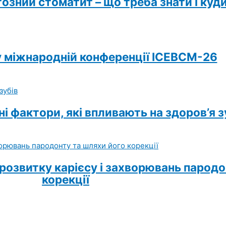
зний стоматит – що треба знати і куд
 у міжнародній конференції ICEBCM-26
ні фактори, які впливають на здоров’я з
розвитку карієсу і захворювань пародо
корекції