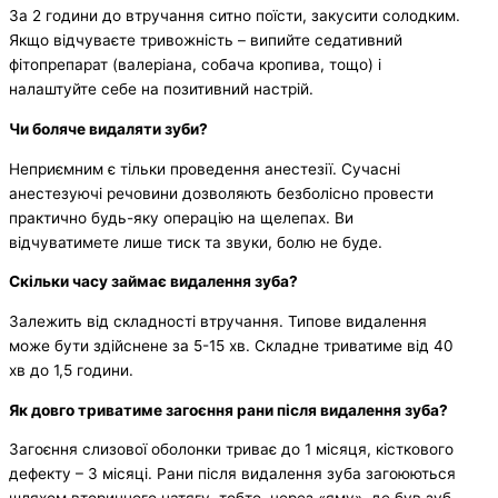
За 2 години до втручання ситно поїсти, закусити солодким.
Якщо відчуваєте тривожність – випийте седативний
фітопрепарат (валеріана, собача кропива, тощо) і
налаштуйте себе на позитивний настрій.
Чи боляче видаляти зуби?
Неприємним є тільки проведення анестезії. Сучасні
анестезуючі речовини дозволяють безболісно провести
практично будь-яку операцію на щелепах. Ви
відчуватимете лише тиск та звуки, болю не буде.
Скільки часу займає видалення зуба?
Залежить від складності втручання. Типове видалення
може бути здійснене за 5-15 хв. Складне триватиме від 40
хв до 1,5 години.
Як довго триватиме загоєння рани після видалення зуба?
Загоєння слизової оболонки триває до 1 місяця, кісткового
дефекту – 3 місяці. Рани після видалення зуба загоюються