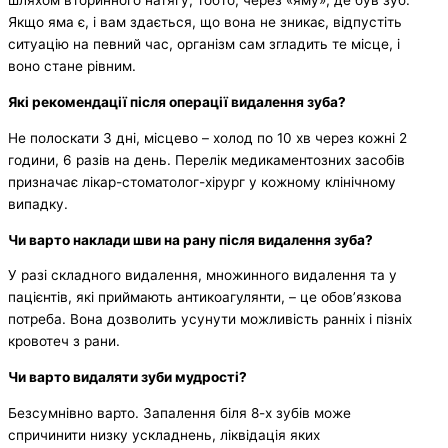
шляхом вторинного натягу, тобто, через «яму», де був зуб.
Якщо яма є, і вам здається, що вона не зникає, відпустіть
ситуацію на певний час, організм сам згладить те місце, і
воно стане рівним.
Які рекомендації після операції видалення зуба?
Не полоскати 3 дні, місцево – холод по 10 хв через кожні 2
години, 6 разів на день. Перелік медикаментозних засобів
призначає лікар-стоматолог-хірург у кожному клінічному
випадку.
Чи варто наклади шви на рану після видалення зуба?
У разі складного видалення, множинного видалення та у
пацієнтів, які приймають антикоагулянти, – це обов’язкова
потреба. Вона дозволить усунути можливість ранніх і пізніх
кровотеч з рани.
Чи варто видаляти зуби мудрості?
Безсумнівно варто. Запалення біля 8-х зубів може
спричинити низку ускладнень, ліквідація яких