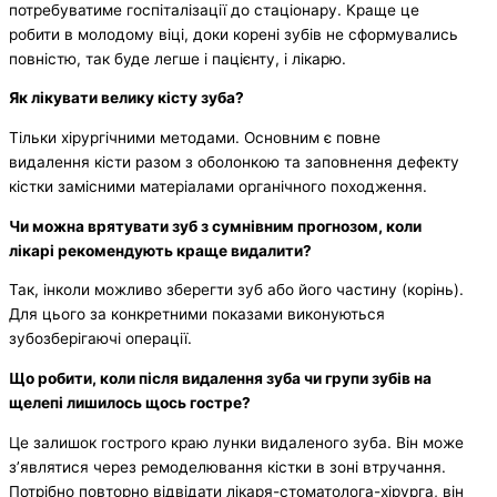
потребуватиме госпіталізації до стаціонару. Краще це
робити в молодому віці, доки корені зубів не сформувались
повністю, так буде легше і пацієнту, і лікарю.
Як лікувати велику кісту зуба?
Тільки хірургічними методами. Основним є повне
видалення кісти разом з оболонкою та заповнення дефекту
кістки замісними матеріалами органічного походження.
Чи можна врятувати зуб з сумнівним прогнозом, коли
лікарі рекомендують краще видалити?
Так, інколи можливо зберегти зуб або його частину (корінь).
Для цього за конкретними показами виконуються
зубозберігаючі операції.
Що робити, коли після видалення зуба чи групи зубів на
щелепі лишилось щось гостре?
Це залишок гострого краю лунки видаленого зуба. Він може
з’являтися через ремоделювання кістки в зоні втручання.
Потрібно повторно відвідати лікаря-стоматолога-хірурга, він