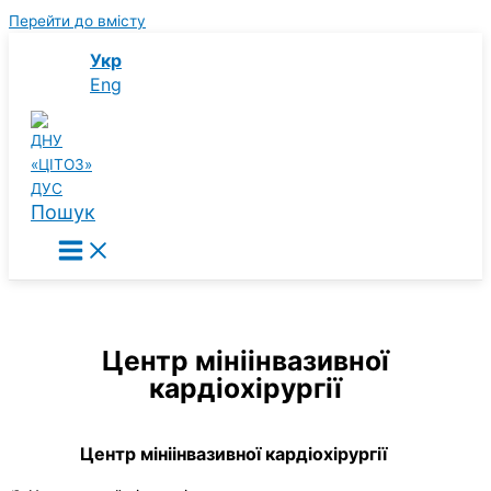
Перейти до вмісту
Укр
Eng
Пошук
Центр мініінвазивної
кардіохірургії
Центр мініінвазивної кардіохірургії