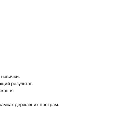
 навички.
ащий результат.
ажання.
 рамках державних програм.