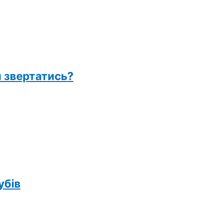
и звертатись?
убів