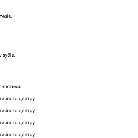
езів.
 зубів.
агностики.