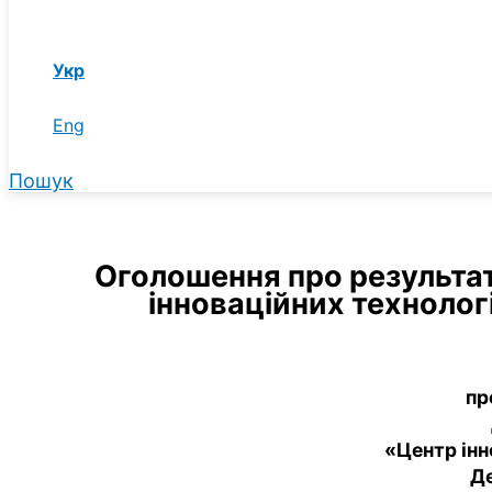
Укр
Eng
Пошук
Оголошення про результат
інноваційних техноло
пр
«Центр інн
Де