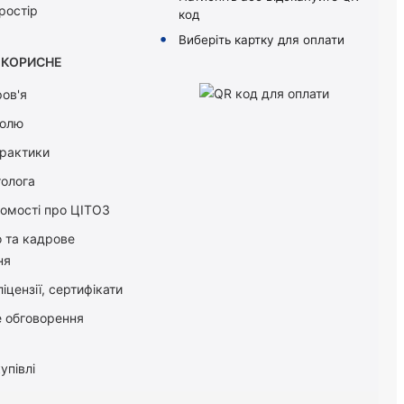
ростір
код
Виберіть картку для оплати
КОРИСНЕ
ов'я
болю
практики
толога
домості про ЦІТОЗ
о та кадрове
ня
іцензії, сертифікати
 обговорення
упівлі