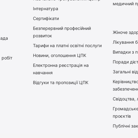
медичний п
Інтернатура
Сертифікати
Безперервний професійний
Жіноче здор
розвиток
рада
Лікування 
Тарифи на платні освітні послуги
Випадки з 
Новини, оголошення ЦПК
 робіт
Поради діє
Електронна реєстрація на
Загальні ві
навчання
Керiвництв
Відгуки та пропозиції ЦПК
забезпечен
Свідоцтва, л
Громадське
проєктів
Публічні зак