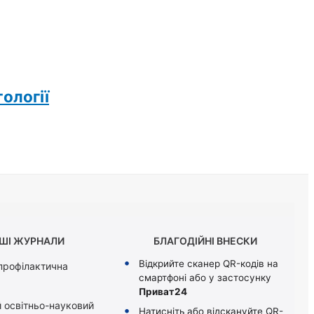
тології
ШІ ЖУРНАЛИ
БЛАГОДІЙНІ ВНЕСКИ
Відкрийте сканер QR-кодів на
 профілактична
смартфоні або у застосунку
Приват24
 освітньо-науковий
Натисніть або відскануйте QR-