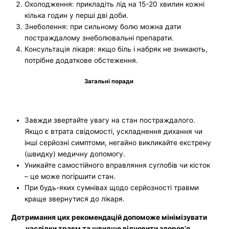
Охолодження: прикладіть лід на 15-20 хвилин кожні
кілька годин у перші дві доби.
Знеболення: при сильному болю можна дати
постраждалому знеболювальні препарати.
Консультація лікаря: якщо біль і набряк не зникають,
потрібне додаткове обстеження.
Загальні поради
Завжди звертайте увагу на стан постраждалого.
Якщо є втрата свідомості, ускладнення дихання чи
інші серйозні симптоми, негайно викликайте екстрену
(швидку) медичну допомогу.
Уникайте самостійного вправляння суглобів чи кісток
– це може погіршити стан.
При будь-яких сумнівах щодо серйозності травми
краще звернутися до лікаря.
Дотримання цих рекомендацій допоможе мінімізувати
наслідки травм та швидше відновити здоров’я.