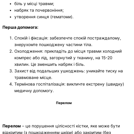
біль у місці травми;
набряк та почервоніння;
утворення синця (гематоми).
Перша допомога:
Спокій і фіксація: забезпечте спокій постраждалому,
знерухомте пошкоджену частини тіла.
Охолодження: прикладіть до місця травми холодний
компрес або лід, загорнутий у тканину, на 15-20
хвилин. Це зменшить набряк і біль.
Захист від подальших ушкоджень: уникайте тиску на
травмоване місце.
Термінова госпіталізація: викличте екстрену (швидку)
медичну допомогу.
Перелом
Перелом
– це порушення цілісності кістки, яке може бути
відкритим (з пошкодженням шкіри) або закритим (без