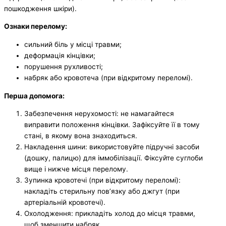
пошкодження шкіри).
Ознаки перелому:
сильний біль у місці травми;
деформація кінцівки;
порушення рухливості;
набряк або кровотеча (при відкритому переломі).
Перша допомога:
Забезпечення нерухомості: не намагайтеся
виправити положення кінцівки. Зафіксуйте її в тому
стані, в якому вона знаходиться.
Накладення шини: використовуйте підручні засоби
(дошку, палицю) для іммобілізації. Фіксуйте суглоби
вище і нижче місця перелому.
Зупинка кровотечі (при відкритому переломі):
накладіть стерильну пов’язку або джгут (при
артеріальній кровотечі).
Охолодження: прикладіть холод до місця травми,
щоб зменшити набряк.