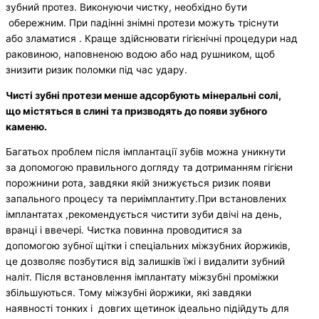
зубний протез. Виконуючи чистку, необхідно бути
обережним. При падінні знімні протези можуть тріснути
або зламатися . Краще здійснювати гігієнічні процедури над
раковиною, наповненою водою або над рушником, щоб
знизити ризик поломки під час удару.
Чисті зубні протези менше адсорбують мінеральні солі,
що містяться в слині та призводять до появи зубного
каменю.
Багатьох проблем після імплантації зубів можна уникнути
за допомогою правильного догляду та дотриманням гігієни
порожнини рота, завдяки якій знижується ризик появи
запального процесу та периімплантиту.При встановлених
імплантатах ,рекомендується чистити зуби двічі на день,
вранці і ввечері. Чистка повинна проводитися за
допомогою зубної щітки і спеціальних міжзубних йоржиків,
це дозволяє позбутися від залишків їжі і видалити зубний
наліт. Після встановлення імплантату міжзубні проміжки
збільшуються. Тому міжзубні йоржики, які завдяки
наявності тонких і довгих щетинок ідеально підійдуть для