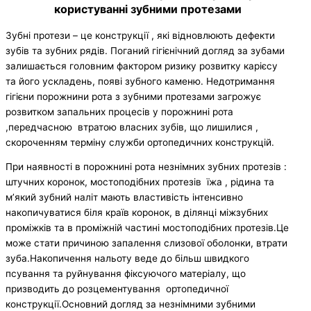
користуванні зубними протезами
Зубні протези – це конструкції , які відновлюють дефекти
зубів та зубних рядів. Поганий гігієнічний догляд за зубами
залишається головним фактором ризику розвитку карієсу
та його ускладень, появі зубного каменю. Недотримання
гігієни порожнини рота з зубними протезами загрожує
розвитком запальних процесів у порожнині рота
,передчасною втратою власних зубів, що лишилися ,
скороченням терміну служби ортопедичних конструкцій.
При наявності в порожнині рота незнімних зубних протезів :
штучних коронок, мостоподібних протезів їжа , рідина та
м’який зубний наліт мають властивість інтенсивно
накопичуватися біля країв коронок, в ділянці міжзубних
проміжків та в проміжній частині мостоподібних протезів.Це
може стати причиною запалення слизової оболонки, втрати
зуба.Накопичення нальоту веде до більш швидкого
псування та руйнування фіксуючого матеріалу, що
призводить до розцементування ортопедичної
конструкції.Основний догляд за незнімними зубними