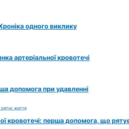
Хроніка одного виклику
нка артеріальної кровотечі
ша допомога при удавленні
ої кровотечі: перша допомога, що ряту