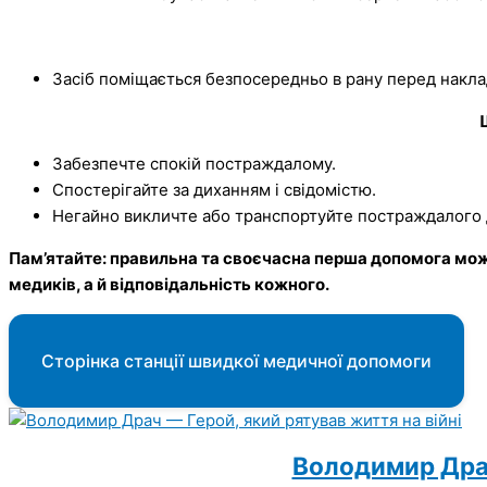
Засіб поміщається безпосередньо в рану перед наклад
Забезпечте спокій постраждалому.
Спостерігайте за диханням і свідомістю.
Негайно викличте або транспортуйте постраждалого 
Пам’ятайте: правильна та своєчасна перша допомога може 
медиків, а й відповідальність кожного.
Сторінка станції швидкої медичної допомоги
Володимир Драч