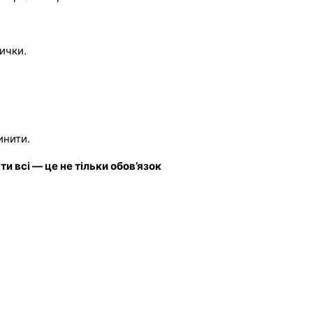
ички.
инити.
 всі — це не тільки обов’язок