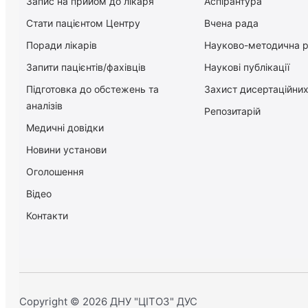
Запис на прийом до лікаря
Аспірантура
Стати пацієнтом Центру
Вчена рада
Поради лікарів
Науково-методична 
Запити пацієнтів/фахівців
Наукові публікації
Підготовка до обстежень та
Захист дисертаційних
аналізів
Репозитарій
Медичні довідки
Новини установи
Оголошення
Відео
Контакти
Copyright © 2026 ДНУ "ЦІТОЗ" ДУС