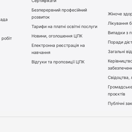
Сертифікати
Безперервний професійний
Жіноче здор
розвиток
рада
Лікування 
Тарифи на платні освітні послуги
Випадки з 
Новини, оголошення ЦПК
 робіт
Поради діє
Електронна реєстрація на
Загальні ві
навчання
Керiвництв
Відгуки та пропозиції ЦПК
забезпечен
Свідоцтва, л
Громадське
проєктів
Публічні зак