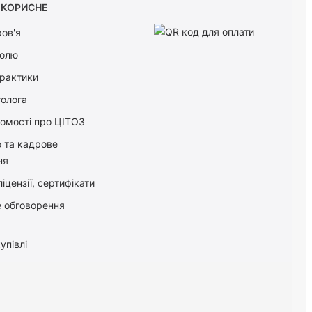
КОРИСНЕ
ов'я
болю
практики
толога
домості про ЦІТОЗ
о та кадрове
ня
іцензії, сертифікати
 обговорення
упівлі