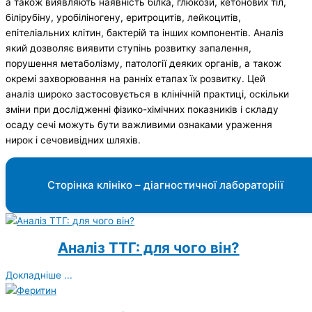
а також виявляють наявність білка, глюкози, кетонових тіл,
білірубіну, уробіліногену, еритроцитів, лейкоцитів,
епітеліальних клітин, бактерій та інших компонентів. Аналіз
який дозволяє виявити ступінь розвитку запалення,
порушення метаболізму, патології деяких органів, а також
окремі захворювання на ранніх етапах їх розвитку. Цей
аналіз широко застосовується в клінічній практиці, оскільки
зміни при дослідженні фізико-хімічних показників і складу
осаду сечі можуть бути важливими ознаками ураження
нирок і сечовивідних шляхів.
Сторінка клініко – діагностичної лабораторіії
Аналіз ТТГ: для чого він?
Докладніше ...