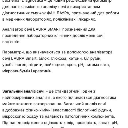
Lachema Diagnostika – це новий рефлексійний фотометр
для напівкількісного аналізу сечі з використанням
діагностичних смужок ФАН ЛАУРА, призначений для роботи
в медичних лабораторіях, поліклініках і лікарнях.
Аналізатор сечі LAURA SMART призначений для
проведення лабораторних клінічних досліджень сечі
пацієнтів.
Параметри, що визначаються за допомогою аналізатора
сечі LAURA Smart: білок, глюкоза, кетони, білірубін,
уробіліноген, нітрити, лейкоцити, кров, рН, питома вага,
мікроальбумін і креатинін.
Загальний аналіз сечі
– це стандартний і один з
найпоширеніших аналізів, з якого починається діагностика
майже кожного захворювання. Загальний аналіз сечі
відображає фізико-хімічні властивості біологічної рідини,
мікроскопію осаду та наявність патологічних компонентів.
Під час дослідження оцінюють колір, прозорість, запах, рН,