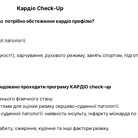
Кардіо Check-Up
о потрібно обстеження кардіо профілю?
 патології.
ості), харчування, рухового режиму, занять спортом, підгот
ндовано проходити програму КАРДІО check-up
їхнього фізичного стану.
стеми для оцінки ризику серцево-судинної патології.
динної патології: наявність інсульту, інфаркту міокарда по л
абету, ожиріння, куріння та інші фактори ризику.