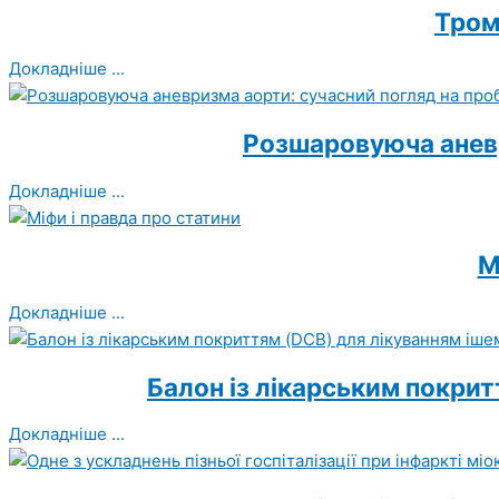
Тром
Докладніше ...
Розшаровуюча аневр
Докладніше ...
М
Докладніше ...
Балон із лікарським покрит
Докладніше ...