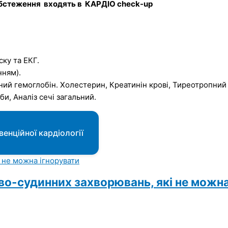
обстеження входять в КАРДІО сheck-up
ку та ЕКГ.
нням).
аний гемоглобін. Холестерин, Креатинін крові, Тиреотропний
и, Аналіз сечі загальний.
енційної кардіології
во-судинних захворювань, які не можна