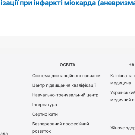
лізації при інфаркті міокарда (аневризм
ОСВІТА
НА
Система дистанційного навчання
Клінічна та
медицина
Центр підвищення кваліфікації
Український
Навчально-тренувальний центр
медичний п
Інтернатура
Сертифікати
Безперервний професійний
Жіноче здор
розвиток
рада