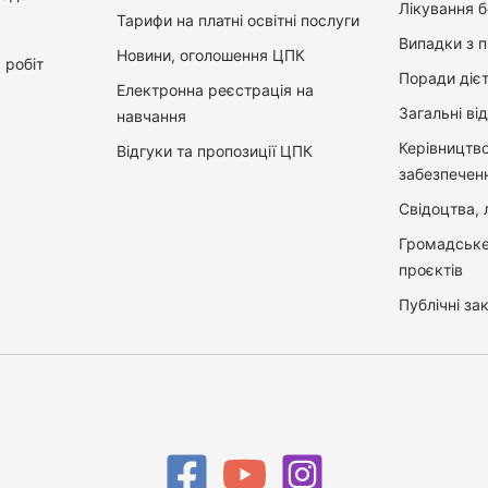
Лікування 
Тарифи на платні освітні послуги
Випадки з 
Новини, оголошення ЦПК
 робіт
Поради діє
Електронна реєстрація на
Загальні ві
навчання
Керiвництв
Відгуки та пропозиції ЦПК
забезпечен
Свідоцтва, л
Громадське
проєктів
Публічні зак