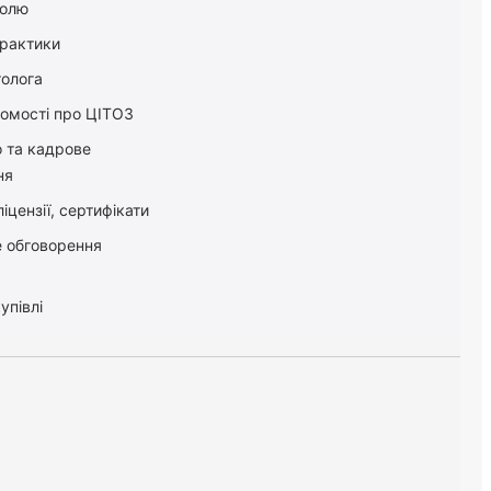
болю
практики
толога
домості про ЦІТОЗ
о та кадрове
ня
іцензії, сертифікати
 обговорення
упівлі