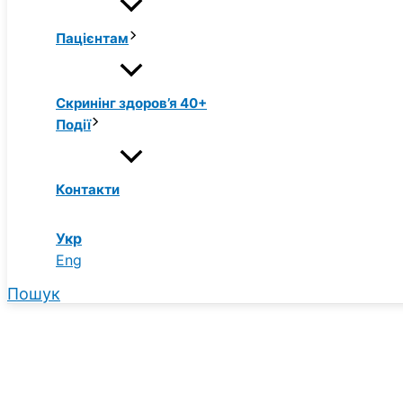
Пацієнтам
Скринінг здоров’я 40+
Події
Контакти
Укр
Eng
Пошук