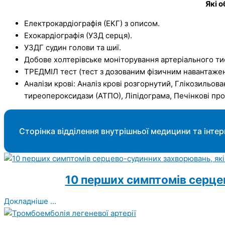
Які 
Електрокардіографія (ЕКГ) з описом.
Ехокардіографія (УЗД серця).
УЗДГ судин голови та шиї.
Добове холтерівське моніторування артеріального тис
ТРЕДМІЛ тест (тест з дозованим фізичним навантаже
Аналізи крові: Аналіз крові розгорнутий, Глікозильов
тиреопероксидази (АТПО), Ліпідограма, Печінкові проб
Сторінка відділення внутрішньої медицини та інтерв
10 перших симптомів серце
Докладніше ...