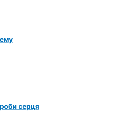
лему
ороби серця