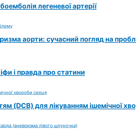
боемболія легеневої артерії
изма аорти: сучасний погляд на проб
іфи і правда про статини
тям (DCB) для лікуванням ішемічної хв