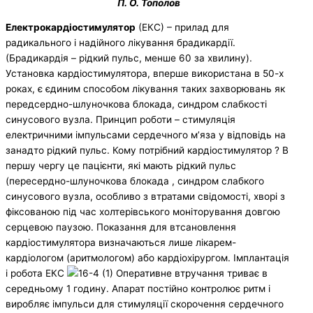
П. О. Тополов
Електрокардіостимулятор
(ЕКС) – прилад для
радикального і надійного лікування брадикардії.
(Брадикардія – рідкий пульс, менше 60 за хвилину).
Установка кардіостимулятора, вперше використана в 50-х
роках, є єдиним способом лікування таких захворювань як
передсердно-шлуночкова блокада, синдром слабкості
синусового вузла. Принцип роботи – стимуляція
електричними імпульсами сердечного м’яза у відповідь на
занадто рідкий пульс. Кому потрібний кардіостимулятор ? В
першу чергу це пацієнти, які мають рідкий пульс
(пересердно-шлуночкова блокада , синдром слабкого
синусового вузла, особливо з втратами свідомості, хворі з
фіксованою під час холтерівського моніторування довгою
серцевою паузою. Показання для втсановлення
кардіостимулятора визначаються лише лікарем-
кардіологом (аритмологом) або кардіохірургом. Імплантація
і робота ЕКС
Оперативне втручання триває в
середньому 1 годину. Апарат постійно контролює ритм і
виробляє імпульси для стимуляції скорочення сердечного