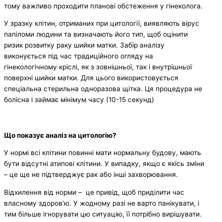
тому важливо проходити планові обстеження у гінеколога.
У зразку клітин, отриманих при цитології, виявляють вірус
папіломи людини та визначають його тип, щоб оцінити
ризик розвитку раку шийки матки. Забір аналізу
виконується під час традиційного огляду на
гінекологічному кріслі, як з зовнішньої, так і внутрішньої
поверхні шийки матки. Для цього використовується
спеціальна стерильна одноразова щітка. Ця процедура не
болісна і займає мінімум часу (10-15 секунд)
Що показує аналіз на цитологію?
У нормі всі клітини повинні мати нормальну будову, мають
бути відсутні атипові клітини. У випадку, якщо є якісь зміни
– це ще не підтверджує рак або інші захворювання.
Відхилення від норми – це привід, щоб приділити час
власному здоров’ю. У жодному разі не варто панікувати, і
тим більше ігнорувати цю ситуацію, її потрібно вирішувати.