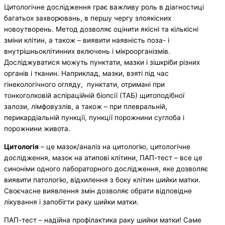
Цитологічне дослідження грає важливу роль в діагностиці
багатьох захворювань, в першу чергу злоякісних
новоутворень. Метод дозволяє оцінити якісні та кількісні
зміни клітин, а також – виявити наявність поза- і
внутрішньоклітинних включень і мікроорганізмів.
Досліджуватися можуть пунктати, мазки і зішкріби різних
органів і тканин. Наприклад, мазки, взяті під час
гінекологічного огляду, пунктати, отримані при
тонкоголковій аспіраційній біопсії (ТАБ) щитоподібної
залози, лімфовузлів, а також – при плевральній,
перикардіальній пункції, пункції порожнини суглоба і
порожнини живота.
Цитологія
– це мазок/аналіз на цитологію, цитологічне
дослідження, мазок на атипові клітини, ПАП-тест – все це
синоніми одного лабораторного дослідження, яке дозволяє
виявити патологію, відхилення з боку клітин шийки матки.
Своєчасне виявлення змін дозволяє обрати відповідне
лікування і запобігти раку шийки матки.
ПАП-тест – надійна профілактика раку шийки матки! Саме