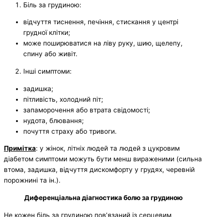
Біль за грудиною:
відчуття тиснення, печіння, стискання у центрі
грудної клітки;
може поширюватися на ліву руку, шию, щелепу,
спину або живіт.
Інші симптоми:
задишка;
пітливість, холодний піт;
запаморочення або втрата свідомості;
нудота, блювання;
почуття страху або тривоги.
Примітка
: у жінок, літніх людей та людей з цукровим
діабетом симптоми можуть бути менш вираженими (сильна
втома, задишка, відчуття дискомфорту у грудях, черевній
порожнині та ін.).
Диференціальна діагностика болю за грудиною
Не кожен біль за грудиною пов’язаний із серцевим