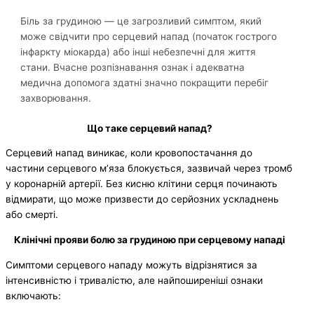
Біль за грудиною — це загрозливий симптом, який
може свідчити про серцевий напад (початок гострого
інфаркту міокарда) або інші небезпечні для життя
стани. Вчасне розпізнавання ознак і адекватна
медична допомога здатні значно покращити перебіг
захворювання.
Що таке серцевий напад?
Серцевий напад виникає, коли кровопостачання до
частини серцевого м’яза блокується, зазвичай через тромб
у коронарній артерії. Без кисню клітини серця починають
відмирати, що може призвести до серйозних ускладнень
або смерті.
Клінічні прояви болю за грудиною при серцевому нападі
Симптоми серцевого нападу можуть відрізнятися за
інтенсивністю і тривалістю, але найпоширеніші ознаки
включають: