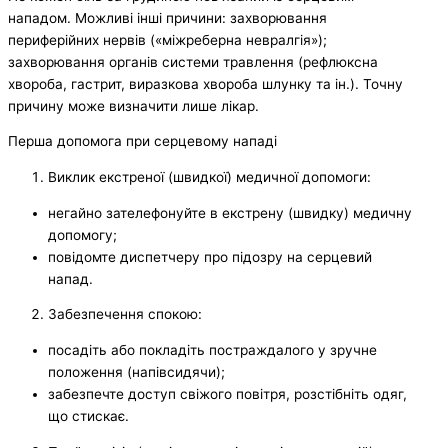
нападом. Можливі інші причини: захворювання
периферійних нервів («міжреберна невралгія»);
захворювання органів системи травлення (рефлюксна
хвороба, гастрит, виразкова хвороба шлунку та ін.). Точну
причину може визначити лише лікар.
Перша допомога при серцевому нападі
Виклик екстреної (швидкої) медичної допомоги:
негайно зателефонуйте в екстрену (швидку) медичну
допомогу;
повідомте диспетчеру про підозру на серцевий
напад.
Забезпечення спокою:
посадіть або покладіть постраждалого у зручне
положення (напівсидячи);
забезпечте доступ свіжого повітря, розстібніть одяг,
що стискає.