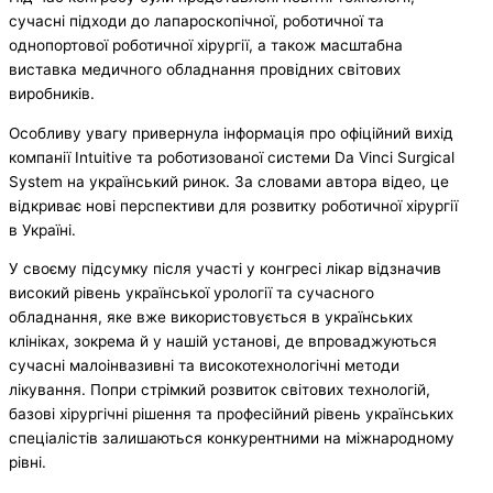
сучасні підходи до лапароскопічної, роботичної та
однопортової роботичної хірургії, а також масштабна
виставка медичного обладнання провідних світових
виробників.
Особливу увагу привернула інформація про офіційний вихід
компанії Intuitive та роботизованої системи Da Vinci Surgical
System на український ринок. За словами автора відео, це
відкриває нові перспективи для розвитку роботичної хірургії
в Україні.
У своєму підсумку після участі у конгресі лікар відзначив
високий рівень української урології та сучасного
обладнання, яке вже використовується в українських
клініках, зокрема й у нашій установі, де впроваджуються
сучасні малоінвазивні та високотехнологічні методи
лікування. Попри стрімкий розвиток світових технологій,
базові хірургічні рішення та професійний рівень українських
спеціалістів залишаються конкурентними на міжнародному
рівні.