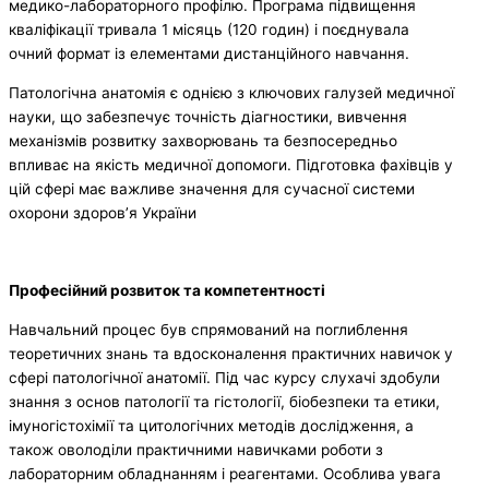
медико-лабораторного профілю. Програма підвищення
кваліфікації тривала 1 місяць (120 годин) і поєднувала
очний формат із елементами дистанційного навчання.
Патологічна анатомія є однією з ключових галузей медичної
науки, що забезпечує точність діагностики, вивчення
механізмів розвитку захворювань та безпосередньо
впливає на якість медичної допомоги. Підготовка фахівців у
цій сфері має важливе значення для сучасної системи
охорони здоров’я України
Професійний розвиток та компетентності
Навчальний процес був спрямований на поглиблення
теоретичних знань та вдосконалення практичних навичок у
сфері патологічної анатомії. Під час курсу слухачі здобули
знання з основ патології та гістології, біобезпеки та етики,
імуногістохімії та цитологічних методів дослідження, а
також оволоділи практичними навичками роботи з
лабораторним обладнанням і реагентами. Особлива увага